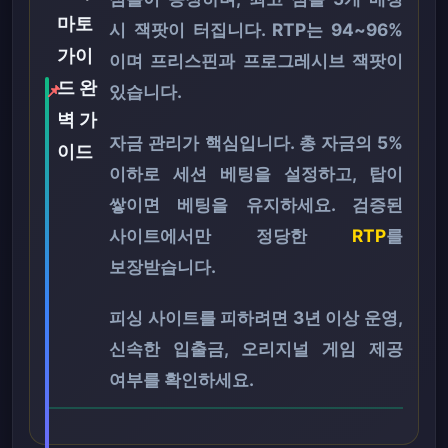
마토
시 잭팟이 터집니다. ​RTP는 94~96%
가이
이며 프리스핀과 프로그레시브 잭팟이
드 완
있습니다.
벽 가
자금 관리가 핵심입니다. 총 자금의 5%
이드
이하로 세션 베팅을 설정하고, 탑이
쌓이면 베팅을 유지하세요. ​​검증된
사이트에서만 정당한
RTP
를
보장받습니다.
피싱 사이트를 피하려면 3년 이상 운영,
신속한 입출금, 오리지널 게임 제공
여부를 확인하세요.