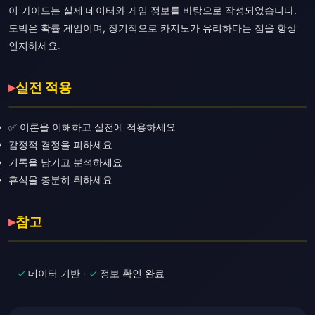
이 가이드는 실제 데이터와 게임 정보를 바탕으로 작성되었습니다. ​​
도박은 확률 게임이며, 장기적으로 카지노가 유리하다는 점을 항상
인지하세요.
실전 적용
✅ 이론을 이해하고 실전에 적용하세요
감정적 결정을 피하세요
기록을 남기고 분석하세요
휴식을 충분히 취하세요
참고
✓
데이터 기반 ·
✓
정보 확인 완료