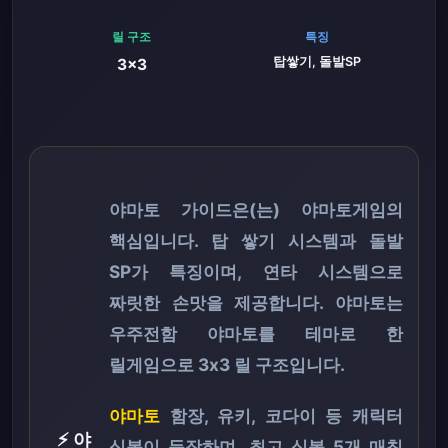
릴 구조
특징
탑쌓기, 돌발SP
3x3
야마토 가이드은(는) 야마토게임의
핵심입니다. ​탑 쌓기 시스템과 돌발
SP가 특징이며, 연타 시스템으로
짜릿한 손맛을 제공합니다. 야마토는
우주전함
야마토
를 테마로 한
릴게임으로 3x3 릴 구조입니다.
야마토
함장, 유키, 코다이 등 캐릭터
⚡ 야
심볼이 등장하며, 최고 심볼 5개 매칭