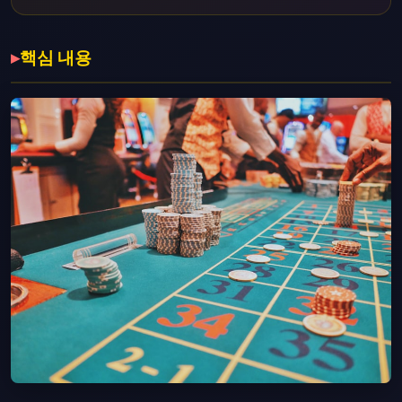
핵심 내용