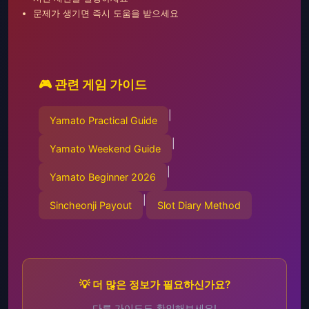
문제가 생기면 즉시 도움을 받으세요
🎮 관련 게임 가이드
|
Yamato Practical Guide
|
Yamato Weekend Guide
|
Yamato Beginner 2026
|
Sincheonji Payout
Slot Diary Method
💡 더 많은 정보가 필요하신가요?
다른 가이드도 확인해보세요!