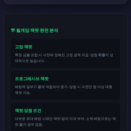
🎊 릴게임 잭팟 완전 분석
고정 잭팟
특정 심볼 조합 시 사전에 정해진 고정 금액 지급. 당첨 확률이 상
대적으로 높습니다.
프로그레시브 잭팟
베팅액 일부가 풀에 적립되어 증가. 당첨 시 수천만 원 이상 대형
잭팟 가능.
잭팟 당첨 조건
대부분 최대 베팅 시에만 잭팟 참여 자격 부여. 소액 베팅으로는 잭
팟 불가 경우 많음.