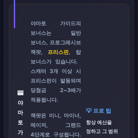
야마토 가이드의
보너스는 일반
보너스, 프로그레시브
잭팟,
프리스핀
, 탑
보너스가 있습니다. ​
스캐터 3개 이상 시
프리스핀이 발동되며
당첨금 2~3배가
🎰
적용됩니다.
야
💡 프로 팁
마
잭팟은 미니, 마이너,
토
항상 예산을
메이저, 그랜드
정하고 그 범위
가
4단계로 구성됩니다.