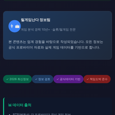
릴게임난다 정보팀
👨‍💼
게임 분석 경력 10년+ · 슬롯/릴게임 전문
본 콘텐츠는 업계 경험을 바탕으로 작성되었습니다. 모든 정보는
공식 프로바이더 자료와 실제 게임 데이터를 기반으로 합니다.
✓ 2026 최신정보
✓ 정보 검토
✓ 공식데이터 기반
✓ 책임도박 준수
📊 데이터 출처
RTP/변동성: 각 프로바이더 공식 게임 정보