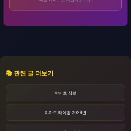
📚 관련 글 더보기
야마토 심볼
야마토 타이밍 2026년