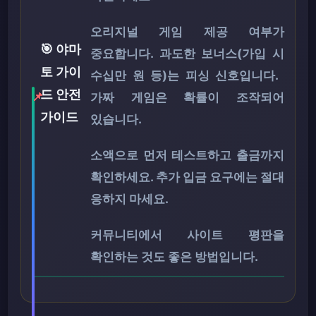
오리지널 게임 제공 여부가
🎯 야마
중요합니다. 과도한 보너스(가입 시
토 가이
수십만 원 등)는 피싱 신호입니다. ​​
드 안전
가짜 게임은 확률이 조작되어
가이드
있습니다.
소액으로 먼저 테스트하고 출금까지
확인하세요. ​​추가 입금 요구에는 절대
응하지 마세요.
커뮤니티에서 사이트 평판을
확인하는 것도 좋은 방법입니다.