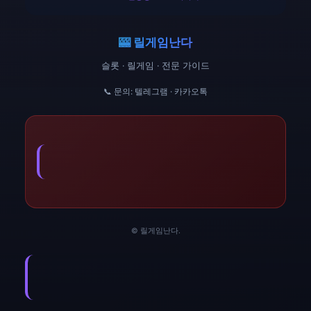
🎰 릴게임난다
슬롯 · 릴게임 · 전문 가이드
📞 문의: 텔레그램 · 카카오톡
© 릴게임난다.