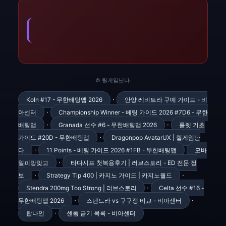
© 릴게임난다.
·
Koln #17 - 무한배팅맵 2026
안양 레비트라 구매 가이드 - 비
·
아센터
Championship Winner - 베팅 가이드 2026 #7D6 - 무한
·
·
배팅맵
Granada 선수 #6 - 무한배팅맵 2026
룰렛 기초
·
가이드 #20D - 무한배팅맵
Dragonpop AvatarUX | 릴게임난
·
다
11 Points - 베팅 가이드 2026 #1FB - 무한배팅맵
모바
·
일피망맞고
타다시프 첫복용후기 | 러브스토리 - ED 전문 정
·
·
보
Strategy Tip 400 | 카지노 가이드 | 카지노월드
·
Stendra 200mg Too Strong | 러브스토리
Celta 선수 #16 -
·
·
무한배팅맵 2026
스텐드라 vs 구구정 비교 - 비아센터
·
탑나인
센돔 금기 목록 - 비아센터