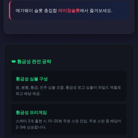
메가웨이 슬롯 총집합
라이징슬롯
에서 즐겨보세요.
👑 황금성 완전 공략
황금성 심볼 구성
용, 봉황, 황금, 진주 심볼 조합. 황금성 로고 심볼이 와일드 역할로
최고 배당 제공.
황금성 프리게임
스캐터 3개 출현 시 10-20회 무료 스핀 진입. 무료 스핀 중 배당이
2-3배 상승합니다.