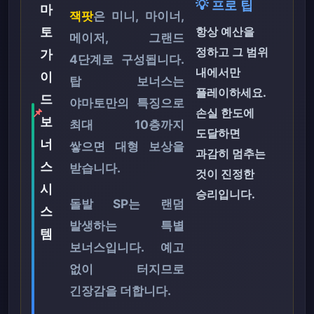
💡 프로 팁
마
잭팟
은 미니, 마이너,
토
항상 예산을
메이저, 그랜드
정하고 그 범위
가
4단계로 구성됩니다.
내에서만
이
탑 보너스는
플레이하세요.
드
야마토만의 특징으로
손실 한도에
보
최대 10층까지
도달하면
너
쌓으면 대형 보상을
과감히 멈추는
스
받습니다.
것이 진정한
시
승리입니다.
돌발 SP는 랜덤
스
발생하는 특별
템
보너스입니다. 예고
없이 터지므로
긴장감을 더합니다.