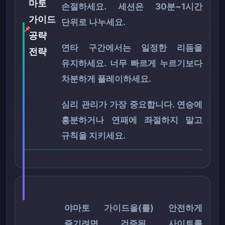
마토
손절하세요. ​​세션은 30분~1시간
가이드
단위로 나누세요.
공략
연타 구간에서는 일정한 리듬을
전략
유지하세요. ​너무 빠르게 누르기보다
차분하게 플레이하세요.
심리 관리가 가장 중요합니다. ​연승에
흥분하거나 연패에 좌절하지 말고
규칙을 지키세요.
야마토 가이드을(를) 안전하게
즐기려면 검증된 사이트를