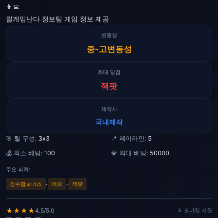
👨‍💻
릴게임난다 정보팀
게임 정보 제공
변동성
중-고변동성
최대 당첨
잭팟
제작사
국내제작
🎯 릴 구성:
3x3
📍 페이라인:
5
💰 최소 베팅:
100
💎 최대 베팅:
50000
주요 피처:
·
·
잠수함보너스
어뢰
잭팟
★★★★
4.5/5.0
📱 모바일 지원