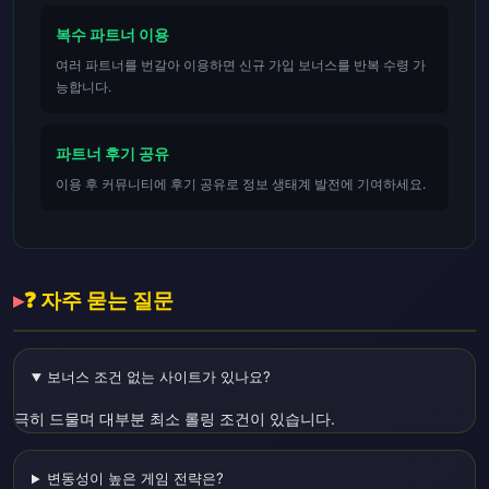
복수 파트너 이용
여러 파트너를 번갈아 이용하면 신규 가입 보너스를 반복 수령 가
능합니다.
파트너 후기 공유
이용 후 커뮤니티에 후기 공유로 정보 생태계 발전에 기여하세요.
❓ 자주 묻는 질문
보너스 조건 없는 사이트가 있나요?
극히 드물며 대부분 최소 롤링 조건이 있습니다.
변동성이 높은 게임 전략은?