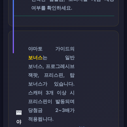
여부를 확인하세요.
야마토 가이드의
보너스
는 일반
보너스, 프로그레시브
잭팟, 프리스핀, 탑
보너스가 있습니다.
스캐터 3개 이상 시
프리스핀이 발동되며
당첨금 2~3배가
🎰
적용됩니다.
야