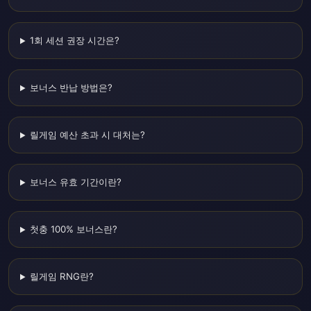
1회 세션 권장 시간은?
보너스 반납 방법은?
릴게임 예산 초과 시 대처는?
보너스 유효 기간이란?
첫충 100% 보너스란?
릴게임 RNG란?