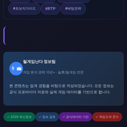
#초보자가이드
#RTP
#베팅전략
릴게임난다 정보팀
👨‍💼
게임 분석 경력 10년+ · 슬롯/릴게임 전문
본 콘텐츠는 업계 경험을 바탕으로 작성되었습니다. ​​모든 정보는
공식 프로바이더 자료와 실제 게임 데이터를 기반으로 합니다.
✓ 2026 최신정보
✓ 정보 검토
✓ 공식데이터 기반
✓ 책임도박 준수