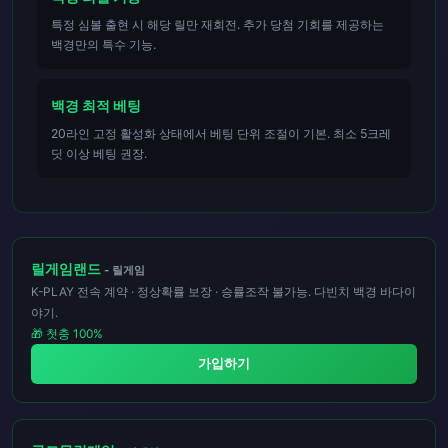
특정 심볼 출현 시 해당 릴만 재회전. 추가 당첨 기회를 제공하는
백경만의 특수 기능.
백경 최적 베팅
20라인 고정 활성화 상태에서 베팅 단위 조절이 기본. 최소 5크레
딧 이상 베팅 권장.
릴게임랜드
- 릴게임
K-PLAY 전속 계약 · 정상확률 보장 · 승률조작 불가능. 다빈치 백경 바다이
야기.
🎁 첫충 100%
가입하기