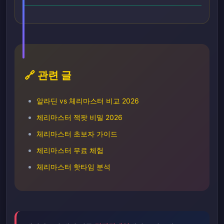
🔗 관련 글
알라딘 vs 체리마스터 비교 2026
체리마스터 잭팟 비밀 2026
체리마스터 초보자 가이드
체리마스터 무료 체험
체리마스터 핫타임 분석