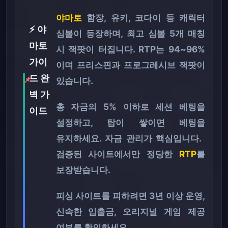
야마토
함장, 유키, 코다이 등 캐릭터
⚡ 야
심볼이 등장하며, 최고 심볼 5개 매칭
마토
시 잭팟이 터집니다. ​RTP는 94~96%
가이
이며 프리스핀과 프로그레시브 잭팟이
드 완
있습니다.
벽 가
​총 자금의 5% 이하로 세션 베팅을
이드
설정하고, 탑이 쌓이면 베팅을
유지하세요. 자금 관리가 핵심입니다. ​
검증된 사이트에서만 정당한
RTP
를
보장받습니다.
피싱 사이트를 피하려면 3년 이상 운영,
신속한 입출금, 오리지널 게임 제공
여부를 확인하세요.