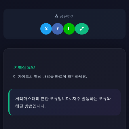
📤 공유하기
𝕏
f
L
🔗
📌 핵심 요약
이 가이드의 핵심 내용을 빠르게 확인하세요.
체리마스터의 흔한 오류입니다. ​자주 발생하는 오류와
해결 방법입니다.