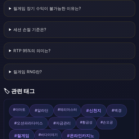
릴게임 장기 수익이 불가능한 이유는?
세션 손절 기준은?
RTP 95%의 의미는?
릴게임 RNG란?
🏷️ 관련 태그
#야마토
#체리마스터
#알라딘
#신천지
#백경
#황금성
#손오공
#오션파라다이스
#자금관리
#바다이야기
#릴게임
#온라인카지노