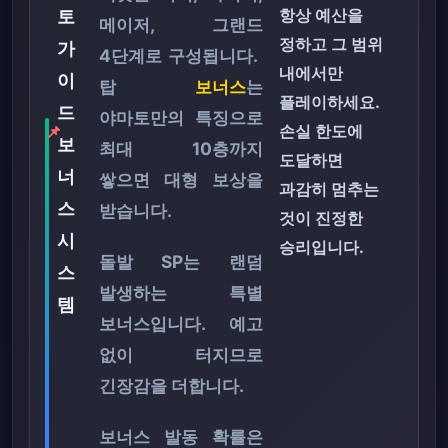
토
항상 예산을
메이저, 그랜드
정하고 그 범위
가
4단계로 구성됩니다. ​​
내에서만
이
탑
보너스
는
플레이하세요. ​​
드
야마토만의 특징으로
손실 한도에
보
최대 10층까지
도달하면
너
쌓으면 대형 보상을
과감히 멈추는
스
받습니다.
것이 진정한
시
승리입니다.
돌발 SP는 랜덤
스
발생하는 특별
템
보너스입니다. ​​예고
없이 터지므로
긴장감을 더합니다.
보너스 발동 확률은