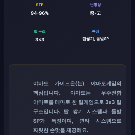
RTP
변동성
94-96%
중-고
릴 구조
특징
탑쌓기, 돌발SP
3x3
야마토 가이드은(는) 야마토게임의
핵심입니다. ​야마토는 우주전함
야마토
를 테마로 한 릴게임으로 3x3 릴
구조입니다. 탑 쌓기 시스템과 돌발
SP가 특징이며, 연타 시스템으로
짜릿한 손맛을 제공해요.