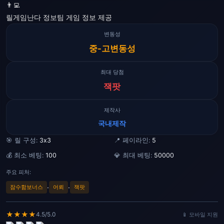
👨‍💻
릴게임난다 정보팀
게임 정보 제공
변동성
중-고변동성
최대 당첨
잭팟
제작사
국내제작
🎯 릴 구성:
3x3
📍 페이라인:
5
💰 최소 베팅:
100
💎 최대 베팅:
50000
주요 피처:
·
·
잠수함보너스
어뢰
잭팟
★★★★
4.5/5.0
📱 모바일 지원