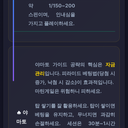
약 1/150~200
스핀이며, 인내심을
가지고 플레이하세요.
야마토 가이드 공략의 핵심은
자금
관리
입니다. ​피라미드 베팅법(당첨 시
증가, 낙첨 시 감소)이 효과적입니다. ​
마틴게일은 위험하니 피하세요.
탑 쌓기를 잘 활용하세요. 탑이 쌓이면
🔥 야
베팅을 유지하고, 무너지면 과감히
마토
손절하세요. ​​세션은 30분~1시간