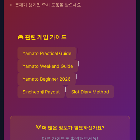
문제가 생기면 즉시 도움을 받으세요
🎮 관련 게임 가이드
|
Yamato Practical Guide
|
Yamato Weekend Guide
|
Yamato Beginner 2026
|
Sincheonji Payout
Slot Diary Method
💡 더 많은 정보가 필요하신가요?
다른 가이드도 확인해보세요!