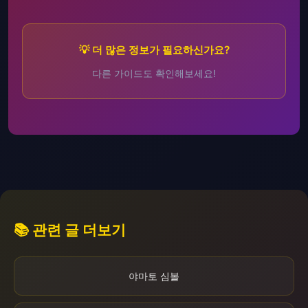
💡 더 많은 정보가 필요하신가요?
다른 가이드도 확인해보세요!
📚 관련 글 더보기
야마토 심볼