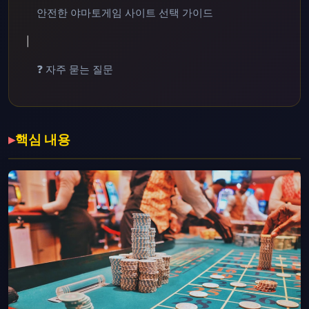
안전한 야마토게임 사이트 선택 가이드
|
❓ 자주 묻는 질문
핵심 내용