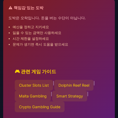
⚠️ 책임감 있는 도박
도박은 오락입니다. ​돈을 버는 수단이 아닙니다.
예산을 정하고 지키세요
잃을 수 있는 금액만 사용하세요
시간 제한을 설정하세요
문제가 생기면 즉시 도움을 받으세요
🎮 관련 게임 가이드
|
|
Cluster Slots List
Dolphin Reef Reel
|
|
Malta Gambling
Smart Strategy
Crypto Gambling Guide