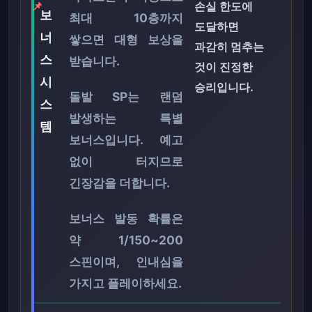
손실 한도에
보
최대 10층까지
도달하면
너
쌓으면 대형 보상을
과감히 멈추는
스
받습니다.
것이 진정한
시
승리입니다.
돌발 SP는 랜덤
스
발생하는 특별
템
보너스입니다. 예고
없이 터지므로
긴장감을 더합니다.
보너스 발동 확률은
약 1/150~200
스핀이며, 인내심을
가지고 플레이하세요.