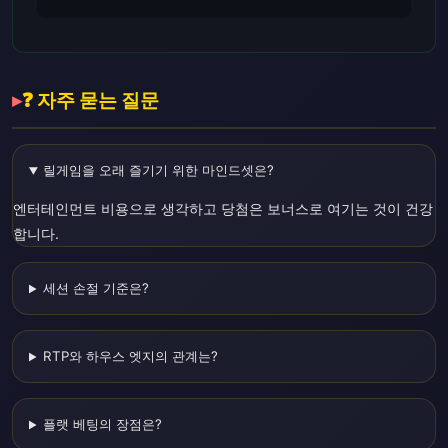
❓ 자주 묻는 질문
릴게임을 오래 즐기기 위한 마인드셋은?
엔터테인먼트 비용으로 생각하고 당첨은 보너스로 여기는 것이 건강
합니다.
세션 손절 기준은?
RTP와 하우스 엣지의 관계는?
플랫 베팅의 장점은?