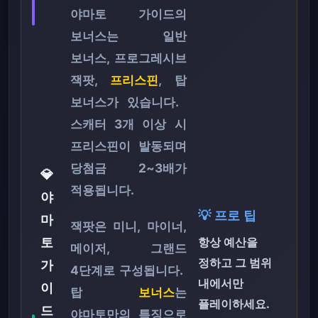
야마토 가이드의
보너스는 일반
보너스, 프로그레시브
잭팟,
프리스핀
, 탑
보너스가 있습니다. ​​
스캐터 3개 이상 시
프리스핀이 발동되며
당첨금 2~3배가
💎
적용됩니다.
야
💡 프로 팁
마
잭팟은 미니, 마이너,
토
항상 예산을
메이저, 그랜드
정하고 그 범위
가
4단계로 구성됩니다. ​
내에서만
이
탑
보너스
는
플레이하세요. ​​
드
야마토만의 특징으로