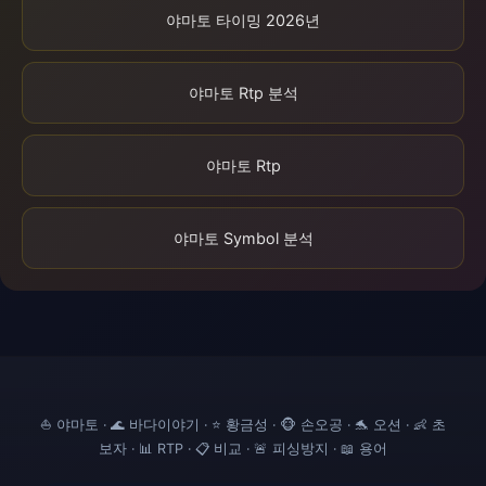
야마토 타이밍 2026년
야마토 Rtp 분석
야마토 Rtp
야마토 Symbol 분석
⛵ 야마토 · 🌊 바다이야기 · ⭐ 황금성 · 🐵 손오공 · 🐬 오션 · 👶 초
보자 · 📊 RTP · 📋 비교 · 🚨 피싱방지 · 📖 용어