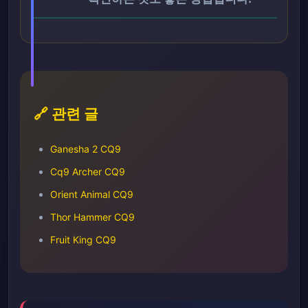
🔗 관련 글
Ganesha 2 CQ9
Cq9 Archer CQ9
Orient Animal CQ9
Thor Hammer CQ9
Fruit King CQ9