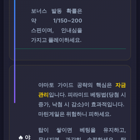
보너스 발동 확률은
약 1/150~200
스핀이며, 인내심을
가지고 플레이하세요.
야마토 가이드 공략의 핵심은
자금
관리
입니다. ​​피라미드 베팅법(당첨 시
증가, 낙첨 시 감소)이 효과적입니다. ​​
마틴게일은 위험하니 피하세요.
​​탑이 쌓이면 베팅을 유지하고,
🔥 야
무너지면 과감히 손절하세요. 탑