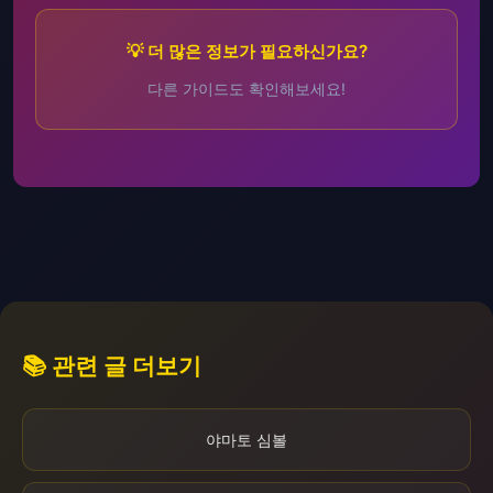
💡 더 많은 정보가 필요하신가요?
다른 가이드도 확인해보세요!
📚 관련 글 더보기
야마토 심볼