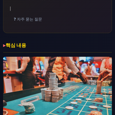
|
❓ 자주 묻는 질문
핵심 내용