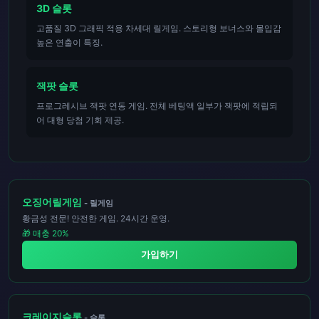
3D 슬롯
고품질 3D 그래픽 적용 차세대 릴게임. 스토리형 보너스와 몰입감
높은 연출이 특징.
잭팟 슬롯
프로그레시브 잭팟 연동 게임. 전체 베팅액 일부가 잭팟에 적립되
어 대형 당첨 기회 제공.
오징어릴게임
- 릴게임
황금성 전문! 안전한 게임. 24시간 운영.
🎁 매충 20%
가입하기
크레이지슬롯
- 슬롯