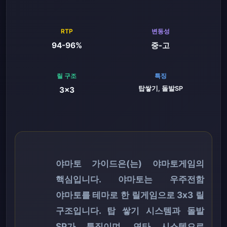
RTP
변동성
94-96%
중-고
릴 구조
특징
탑쌓기, 돌발SP
3x3
야마토 가이드은(는) 야마토게임의
핵심입니다. ​​야마토는 우주전함
야마토
를 테마로 한 릴게임으로 3x3 릴
구조입니다. 탑 쌓기 시스템과 돌발
SP가 특징이며, 연타 시스템으로