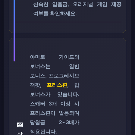
신속한 입출금, 오리지널 게임 제공
여부를 확인하세요.
야마토 가이드의
보너스는 일반
보너스, 프로그레시브
잭팟,
프리스핀
, 탑
보너스가 있습니다.
스캐터 3개 이상 시
프리스핀이 발동되며
당첨금 2~3배가
🎰
적용됩니다.
야