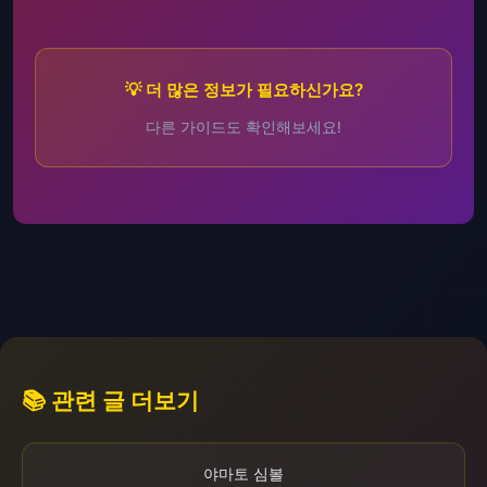
💡 더 많은 정보가 필요하신가요?
다른 가이드도 확인해보세요!
📚 관련 글 더보기
야마토 심볼