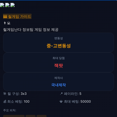
🎰 릴게임 가이드
👨‍💻
릴게임난다 정보팀
게임 정보 제공
변동성
중-고변동성
최대 당첨
잭팟
제작사
국내제작
🎯 릴 구성:
3x3
📍 페이라인:
5
💰 최소 베팅:
100
💎 최대 베팅:
50000
주요 피처: