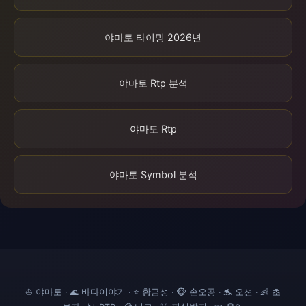
야마토 타이밍 2026년
야마토 Rtp 분석
야마토 Rtp
야마토 Symbol 분석
⛵ 야마토 · 🌊 바다이야기 · ⭐ 황금성 · 🐵 손오공 · 🐬 오션 · 👶 초