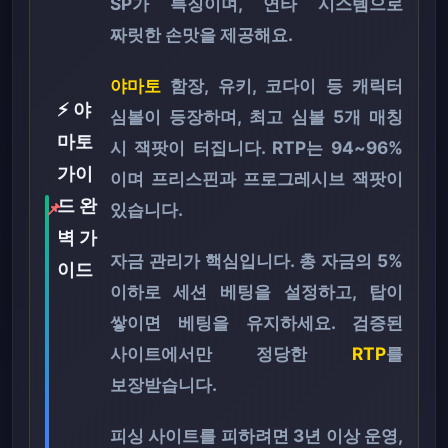
SP가 특징이며, 연타 시스템으로
짜릿한 손맛을 제공해요.
야마토
함장, 유키, 코다이 등 캐릭터
⚡ 야
심볼이 등장하며, 최고 심볼 5개 매칭
마토
시 잭팟이 터집니다. ​​RTP는 94~96%
가이
이며 프리스핀과 프로그레시브 잭팟이
드 완
있습니다.
벽 가
자금 관리가 핵심입니다. 총 자금의 5%
이드
이하로 세션 베팅을 설정하고, 탑이
쌓이면 베팅을 유지하세요. 검증된
사이트에서만 정당한
RTP
를
보장받습니다.
피싱 사이트를 피하려면 3년 이상 운영,