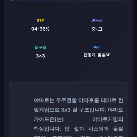
RTP
변동성
94-96%
중-고
릴 구조
특징
탑쌓기, 돌발SP
3x3
야마토는 우주전함
야마토
를 테마로 한
릴게임으로 3x3 릴 구조입니다. 야마토
가이드은(는) 야마토게임의
핵심입니다. ​​탑 쌓기 시스템과 돌발