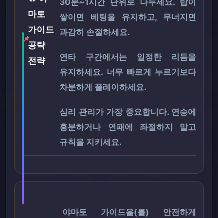
30분~1시간 단위로 나누세요. ​​탑이
마토
쌓이면 베팅을 유지하고, 무너지면
가이드
과감히 손절하세요.
공략
연타 구간에서는 일정한 리듬을
전략
유지하세요. ​​너무 빠르게 누르기보다
차분하게 플레이하세요.
심리 관리가 가장 중요합니다. ​​연승에
흥분하거나 연패에 좌절하지 말고
규칙을 지키세요.
야마토 가이드을(를) 안전하게