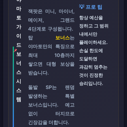
💡 프로 팁
마
잭팟은 미니, 마이너,
토
항상 예산을
메이저, 그랜드
정하고 그 범위
가
4단계로 구성됩니다. ​
내에서만
이
탑
보너스
는
플레이하세요.
드
야마토만의 특징으로
손실 한도에
보
최대 10층까지
도달하면
너
쌓으면 대형 보상을
과감히 멈추는
스
받습니다.
것이 진정한
시
승리입니다.
돌발 SP는 랜덤
스
발생하는 특별
템
보너스입니다. ​​예고
없이 터지므로
긴장감을 더합니다.