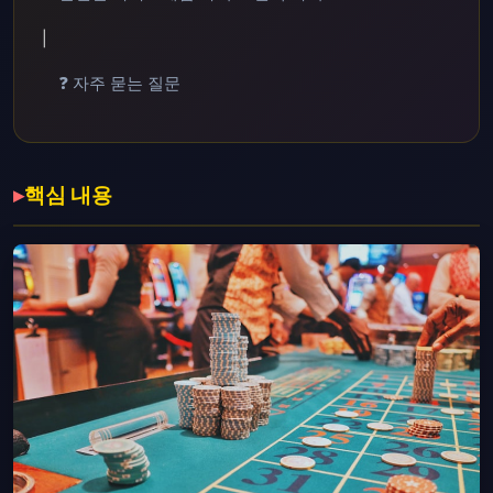
|
❓ 자주 묻는 질문
핵심 내용