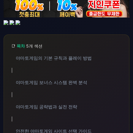
📑
목차
5개 섹션
야마토게임의 기본 규칙과 플레이 방법
|
야마토게임 보너스 시스템 완벽 분석
|
야마토게임 공략법과 실전 전략
|
안전한 야마토게임 사이트 선택 가이드