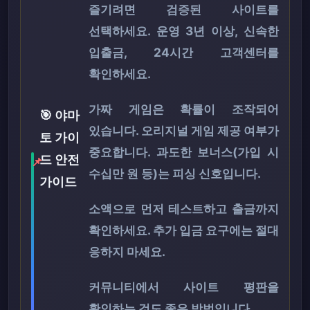
즐기려면 검증된 사이트를
선택하세요. 운영 3년 이상, 신속한
입출금, 24시간 고객센터를
확인하세요.
​​가짜 게임은 확률이 조작되어
🎯 야마
있습니다. 오리지널 게임 제공 여부가
토 가이
중요합니다. 과도한 보너스(가입 시
드 안전
수십만 원 등)는 피싱 신호입니다.
가이드
소액으로 먼저 테스트하고 출금까지
확인하세요. ​추가 입금 요구에는 절대
응하지 마세요.
커뮤니티에서 사이트 평판을
확인하는 것도 좋은 방법입니다.