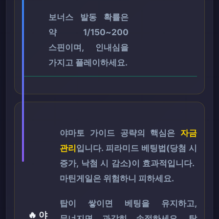
보너스 발동 확률은
약 1/150~200
스핀이며, 인내심을
가지고 플레이하세요.
야마토 가이드 공략의 핵심은
자금
관리
입니다. 피라미드 베팅법(당첨 시
증가, 낙첨 시 감소)이 효과적입니다. ​​
마틴게일은 위험하니 피하세요.
​​탑이 쌓이면 베팅을 유지하고,
🔥 야
무너지면 과감히 손절하세요. 탑