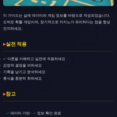
이 가이드는 실제 데이터와 게임 정보를 바탕으로 작성되었습니다. ​
도박은 확률 게임이며, 장기적으로 카지노가 유리하다는 점을 항상
인지하세요.
실전 적용
✅ 이론을 이해하고 실전에 적용하세요
감정적 결정을 피하세요
기록을 남기고 분석하세요
휴식을 충분히 취하세요
참고
✓
데이터 기반 ·
✓
정보 확인 완료