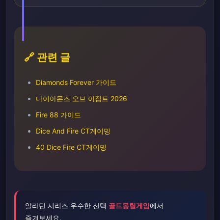
🔗 관련 글
Diamonds Forever 가이드
다이아몬즈 오브 이집트 2026
Fire 88 가이드
Dice And Fire CT게이밍
40 Dice Fire CT게이밍
알라딘 시리즈 우수한 선택
골드몽릴게임
에서
즐겨보세요.