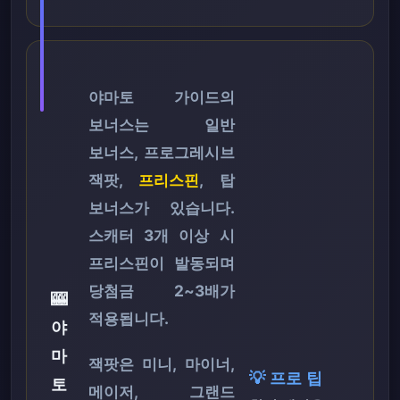
야마토 가이드의
보너스는 일반
보너스, 프로그레시브
잭팟,
프리스핀
, 탑
보너스가 있습니다.
스캐터 3개 이상 시
프리스핀이 발동되며
당첨금 2~3배가
🎰
적용됩니다.
야
마
잭팟은 미니, 마이너,
💡 프로 팁
토
메이저, 그랜드