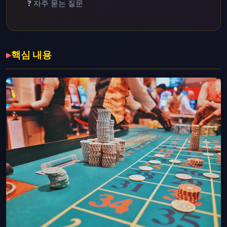
❓ 자주 묻는 질문
핵심 내용