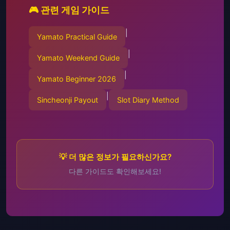
🎮 관련 게임 가이드
|
Yamato Practical Guide
|
Yamato Weekend Guide
|
Yamato Beginner 2026
|
Sincheonji Payout
Slot Diary Method
💡 더 많은 정보가 필요하신가요?
다른 가이드도 확인해보세요!