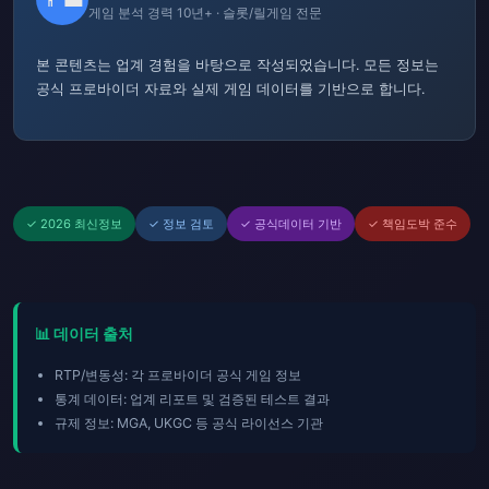
게임 분석 경력 10년+ · 슬롯/릴게임 전문
본 콘텐츠는 업계 경험을 바탕으로 작성되었습니다. ​모든 정보는
공식 프로바이더 자료와 실제 게임 데이터를 기반으로 합니다.
✓ 2026 최신정보
✓ 정보 검토
✓ 공식데이터 기반
✓ 책임도박 준수
📊 데이터 출처
RTP/변동성: 각 프로바이더 공식 게임 정보
통계 데이터: 업계 리포트 및 검증된 테스트 결과
규제 정보: MGA, UKGC 등 공식 라이선스 기관