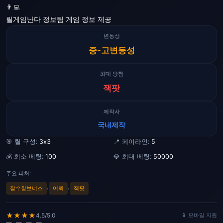
👨‍💻
릴게임난다 정보팀
게임 정보 제공
변동성
중-고변동성
최대 당첨
잭팟
제작사
국내제작
🎯 릴 구성:
3x3
📍 페이라인:
5
💰 최소 베팅:
100
💎 최대 베팅:
50000
주요 피처:
·
·
잠수함보너스
어뢰
잭팟
★★★★
4.5/5.0
📱 모바일 지원