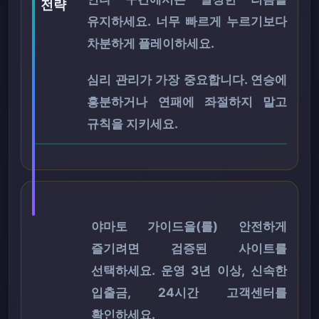
전략
유지하세요. ​너무 빠르게 누르기보다
차분하게 플레이하세요.
심리 관리가 가장 중요합니다. 연승에
흥분하거나 연패에 좌절하지 말고
규칙을 지키세요.
야마토 가이드을(를) 안전하게
즐기려면 검증된 사이트를
선택하세요. ​운영 3년 이상, 신속한
입출금, 24시간 고객센터를
확인하세요.