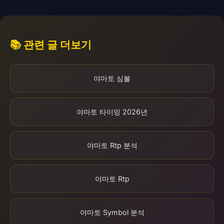
📚 관련 글 더보기
야마토 심볼
야마토 타이밍 2026년
야마토 Rtp 분석
야마토 Rtp
야마토 Symbol 분석