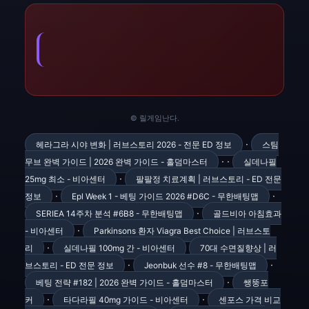
© 릴게임난다.
·
헤라그라 시야 변화 | 러브스토리 2026 - 전문 ED 정보
스팀
· ·
무브 완벽 가이드 | 2026 완벽 가이드 - 홀덤마스터
실데나필
·
25mg 최소 - 비아센터
팔팔정 치료계획 | 러브스토리 - ED 전문
·
·
정보
Epl Week 1 - 베팅 가이드 2026 #D6C - 무한배팅맵
·
SERIEA 14주차 분석 #6B8 - 무한배팅맵
골드비아 아침효과
·
- 비아센터
Parkinsons 환자 Viagra Best Choice | 러브스토
·
리
실데나필 100mg 간 - 비아센터
70대 수면질향상 | 러
·
·
브스토리 - ED 전문 정보
Jeonbuk 선수 #8 - 무한배팅맵
·
베팅 전략 #182 | 2026 완벽 가이드 - 홀덤마스터
쌩뚱포
·
·
커
타다라필 40mg 가이드 - 비아센터
센포스 가격 비교