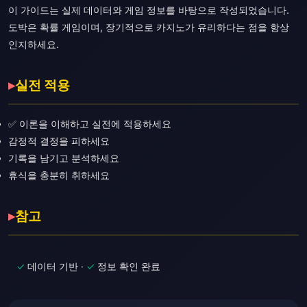
이 가이드는 실제 데이터와 게임 정보를 바탕으로 작성되었습니다. ​
도박은 확률 게임이며, 장기적으로 카지노가 유리하다는 점을 항상
인지하세요.
실전 적용
✅ 이론을 이해하고 실전에 적용하세요
감정적 결정을 피하세요
기록을 남기고 분석하세요
휴식을 충분히 취하세요
참고
✓
데이터 기반 ·
✓
정보 확인 완료