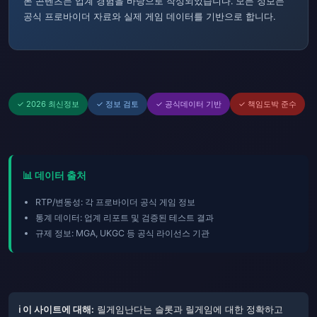
본 콘텐츠는 업계 경험을 바탕으로 작성되었습니다. 모든 정보는
공식 프로바이더 자료와 실제 게임 데이터를 기반으로 합니다.
✓ 2026 최신정보
✓ 정보 검토
✓ 공식데이터 기반
✓ 책임도박 준수
📊 데이터 출처
RTP/변동성: 각 프로바이더 공식 게임 정보
통계 데이터: 업계 리포트 및 검증된 테스트 결과
규제 정보: MGA, UKGC 등 공식 라이선스 기관
ℹ️ 이 사이트에 대해:
릴게임난다는 슬롯과 릴게임에 대한 정확하고