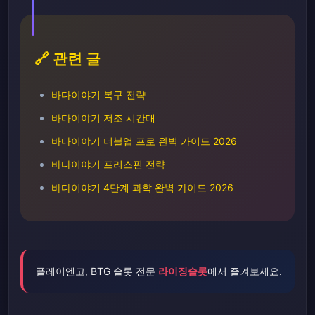
🔗 관련 글
바다이야기 복구 전략
바다이야기 저조 시간대
바다이야기 더블업 프로 완벽 가이드 2026
바다이야기 프리스핀 전략
바다이야기 4단계 과학 완벽 가이드 2026
플레이엔고, BTG 슬롯 전문
라이징슬롯
에서 즐겨보세요.