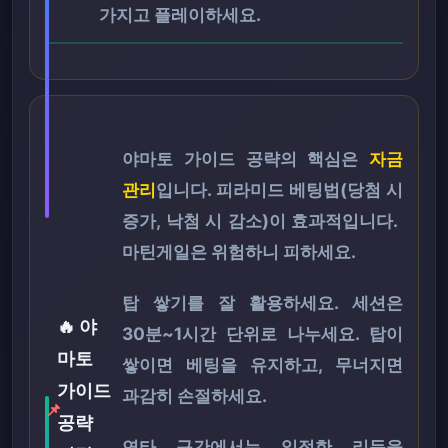
가지고 플레이하세요.
야마토 가이드 공략의 핵심은
자금
관리
입니다. ​피라미드 베팅법(당첨 시
증가, 낙첨 시 감소)이 효과적입니다. ​
마틴게일은 위험하니 피하세요.
탑 쌓기를 잘 활용하세요. ​​세션은
🔥 야
30분~1시간 단위로 나누세요. 탑이
마토
쌓이면 베팅을 유지하고, 무너지면
가이드
과감히 손절하세요.
공략
연타 구간에서는 일정한 리듬을