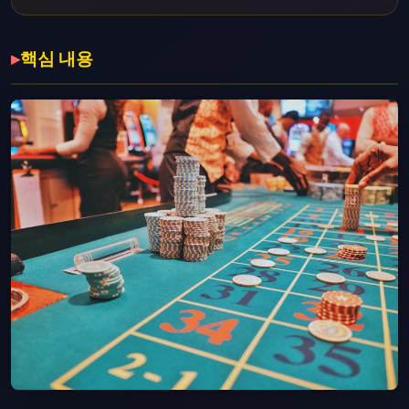
핵심 내용