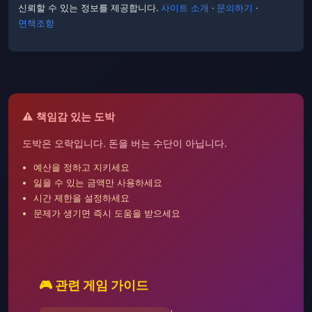
신뢰할 수 있는 정보를 제공합니다. ​
사이트 소개
·
문의하기
·
면책조항
⚠️ 책임감 있는 도박
도박은 오락입니다. ​돈을 버는 수단이 아닙니다.
예산을 정하고 지키세요
잃을 수 있는 금액만 사용하세요
시간 제한을 설정하세요
문제가 생기면 즉시 도움을 받으세요
🎮 관련 게임 가이드