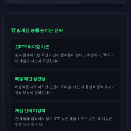
🏆 릴게임 승률 높이는 전략
고RTP 타이밍 이론
일부 플레이어는 특정 시간대 환수율이 높다고 주장하나, RNG 기
반 게임은 시간과 무관합니다.
베팅 패턴 일관성
베팅액을 자주 바꾸면 판단이 흐려짐. 세션 내 동일 베팅액 유지가
결과 분석에 유리합니다.
게임 선택 다양화
한 게임에 집착하지 말고 RTP 높은 게임 위주로 순환. 새 게임은
무료 체험 후 선택.