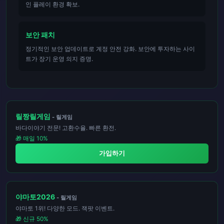
인 플레이 환경 확보.
보안 패치
정기적인 보안 업데이트로 계정 안전 강화. 보안에 투자하는 사이
트가 장기 운영 의지 증명.
릴짱릴게임
- 릴게임
바다이야기 전문! 고환수율. 빠른 환전.
🎁 매일 10%
가입하기
야마토2026
- 릴게임
야마토 1위! 다양한 모드. 잭팟 이벤트.
🎁 신규 50%