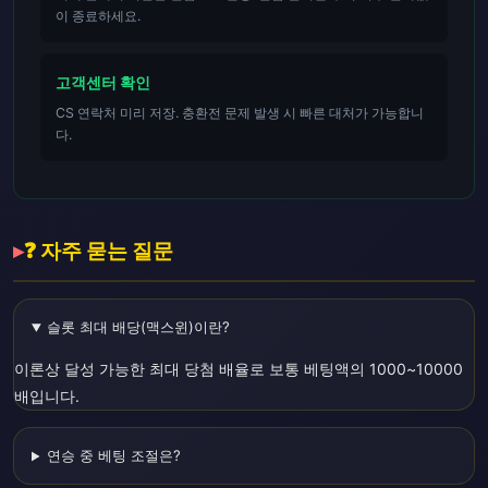
이 종료하세요.
고객센터 확인
CS 연락처 미리 저장. 충환전 문제 발생 시 빠른 대처가 가능합니
다.
❓ 자주 묻는 질문
슬롯 최대 배당(맥스윈)이란?
이론상 달성 가능한 최대 당첨 배율로 보통 베팅액의 1000~10000
배입니다.
연승 중 베팅 조절은?