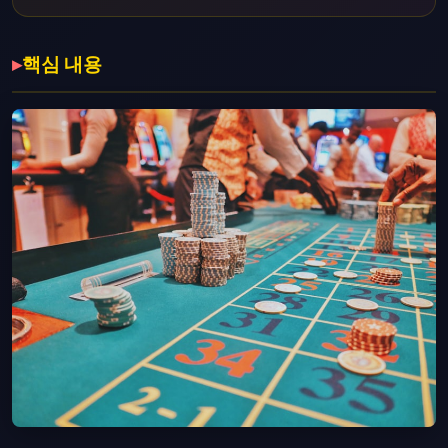
핵심 내용