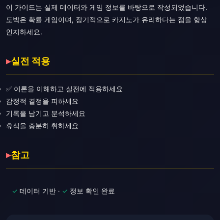
이 가이드는 실제 데이터와 게임 정보를 바탕으로 작성되었습니다.
도박은 확률 게임이며, 장기적으로 카지노가 유리하다는 점을 항상
인지하세요.
실전 적용
✅ 이론을 이해하고 실전에 적용하세요
감정적 결정을 피하세요
기록을 남기고 분석하세요
휴식을 충분히 취하세요
참고
✓
데이터 기반 ·
✓
정보 확인 완료