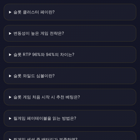
슬롯 클러스터 페이란?
변동성이 높은 게임 전략은?
슬롯 RTP 96%와 94%의 차이는?
슬롯 와일드 심볼이란?
슬롯 게임 처음 시작 시 추천 베팅은?
릴게임 페이테이블을 읽는 방법은?
릴게임 세션 중 배터리가 부족하면?