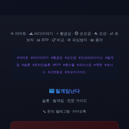
⛵ 야마토 · 🌊 바다이야기 · ⭐ 황금성 · 🐵 손오공 · 🐬 오션 · 👶 초
보자 · 📊 RTP · 📋 비교 · 🚨 피싱방지 · 📖 용어
#야마토
#바다이야기
#황금성
#손오공
#오션파라다이스
#릴게
임
#슬롯
#온라인슬롯
#RTP
#환수율
#프리스핀
#잭팟
#보너
스
#고변동성
#초보자가이드
🎰 릴게임난다
슬롯 · 릴게임 · 전문 가이드
📞 문의: 텔레그램 · 카카오톡