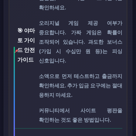
확인하세요.
오리지널 게임 제공 여부가
🎯 야마
중요합니다. ​​가짜 게임은 확률이
토 가이
조작되어 있습니다. ​과도한 보너스
드 안전
(가입 시 수십만 원 등)는 피싱
가이드
신호입니다.
소액으로 먼저 테스트하고 출금까지
확인하세요. ​추가 입금 요구에는 절대
응하지 마세요.
커뮤니티에서 사이트 평판을
확인하는 것도 좋은 방법입니다.