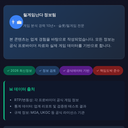
릴게임난다 정보팀
👨‍💼
게임 분석 경력 10년+ · 슬롯/릴게임 전문
본 콘텐츠는 업계 경험을 바탕으로 작성되었습니다. ​모든 정보는
공식 프로바이더 자료와 실제 게임 데이터를 기반으로 합니다.
✓ 2026 최신정보
✓ 정보 검토
✓ 공식데이터 기반
✓ 책임도박 준수
📊 데이터 출처
RTP/변동성: 각 프로바이더 공식 게임 정보
통계 데이터: 업계 리포트 및 검증된 테스트 결과
규제 정보: MGA, UKGC 등 공식 라이선스 기관