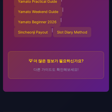
Yamato Practical Guide
|
Yamato Weekend Guide
|
Yamato Beginner 2026
|
Sincheonji Payout
Slot Diary Method
💡 더 많은 정보가 필요하신가요?
다른 가이드도 확인해보세요!