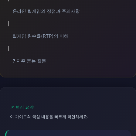
온라인 릴게임의 장점과 주의사항
|
릴게임 환수율(RTP)의 이해
|
❓ 자주 묻는 질문
📌 핵심 요약
이 가이드의 핵심 내용을 빠르게 확인하세요.