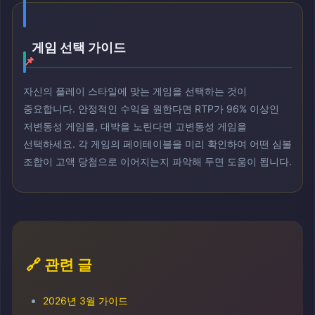
게임 선택 가이드
자신의 플레이 스타일에 맞는 게임을 선택하는 것이
중요합니다. ​안정적인 수익을 원한다면 RTP가 96% 이상인
저변동성 게임을, 대박을 노린다면 고변동성 게임을
선택하세요. ​​각 게임의 페이테이블을 미리 확인하여 어떤 심볼
조합이 고액 당첨으로 이어지는지 파악해 두면 도움이 됩니다.
🔗 관련 글
2026년 3월 가이드