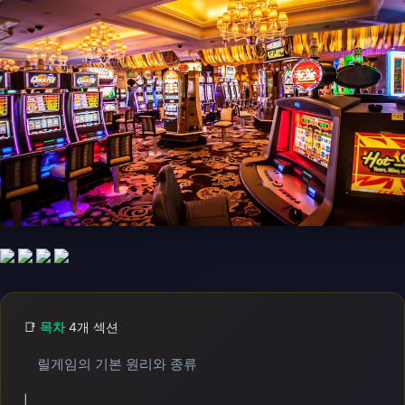
📑
목차
4개 섹션
릴게임의 기본 원리와 종류
|