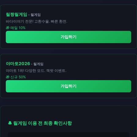
릴짱릴게임
- 릴게임
바다이야기 전문! 고환수율. 빠른 환전.
🎁 매일 10%
가입하기
야마토2026
- 릴게임
야마토 1위! 다양한 모드. 잭팟 이벤트.
🎁 신규 50%
가입하기
🔔 릴게임 이용 전 최종 확인사항