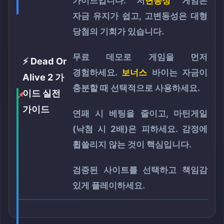
가이드입니다. ​저
변동성
게임은
자금 유지가 쉽고, 고변동성은 대형
당첨의 기회가 있습니다.
무료 데모로 게임을 먼저
⚡ Dead Or
경험하세요. ​
보너스
바이는 자금이
Alive 2 가
충분할 때 선택적으로 사용하세요.
이드 실전
가이드
연패 시 베팅을 줄이고, 마틴게일
(낙첨 시 2배)은 피하세요. 감정에
휩쓸리지 않는 것이 핵심입니다.
검증된 사이트를 선택하고 책임감
있게 플레이하세요.