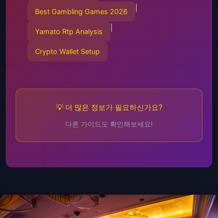
|
Best Gambling Games 2026
|
Yamato Rtp Analysis
Crypto Wallet Setup
💡 더 많은 정보가 필요하신가요?
다른 가이드도 확인해보세요!