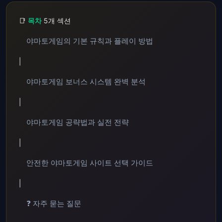
📑
목차
5개 섹션
야마토게임의 기본 규칙과 플레이 방법
|
야마토게임 보너스 시스템 완벽 분석
|
야마토게임 공략법과 실전 전략
|
안전한 야마토게임 사이트 선택 가이드
|
❓ 자주 묻는 질문