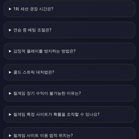
1회 세션 권장 시간은?
연승 중 베팅 조절은?
감정적 플레이를 방지하는 방법은?
콜드 스트릭 대처법은?
릴게임 장기 수익이 불가능한 이유는?
릴게임 특정 사이트가 확률을 조작할 수 있나요?
릴게임 사이트 이용 법적 위치는?