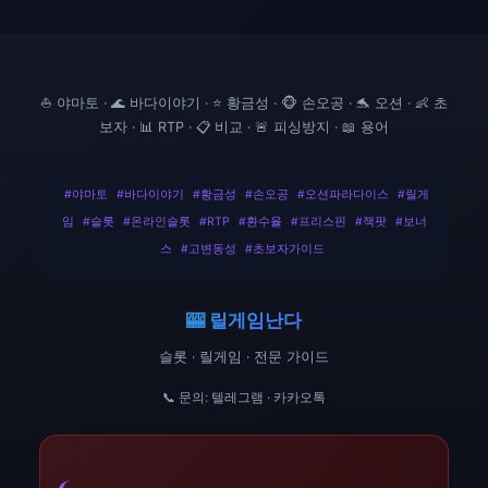
⛵ 야마토 · 🌊 바다이야기 · ⭐ 황금성 · 🐵 손오공 · 🐬 오션 · 👶 초
보자 · 📊 RTP · 📋 비교 · 🚨 피싱방지 · 📖 용어
#야마토
#바다이야기
#황금성
#손오공
#오션파라다이스
#릴게
임
#슬롯
#온라인슬롯
#RTP
#환수율
#프리스핀
#잭팟
#보너
스
#고변동성
#초보자가이드
🎰 릴게임난다
슬롯 · 릴게임 · 전문 가이드
📞 문의: 텔레그램 · 카카오톡