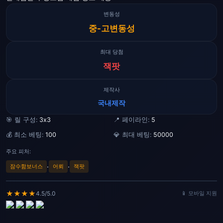
변동성
중-고변동성
최대 당첨
잭팟
제작사
국내제작
🎯 릴 구성:
3x3
📍 페이라인:
5
💰 최소 베팅:
100
💎 최대 베팅:
50000
주요 피처:
·
·
잠수함보너스
어뢰
잭팟
★★★★
4.5/5.0
📱 모바일 지원