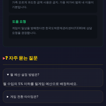
가족 모르게 과도한 금액 사용은 금지. 가용 여가비 범위 내 이용이
기본입니다.
도움 요청
게임이 일상을 방해한다면 한국도박문제관리센터(1336)에 상담
요청을 권장합니다.
❓ 자주 묻는 질문
월 예산 설정 방법은?
월 수입의 5% 이하를 릴게임 예산으로 배정하세요.
게임 전환 타이밍은?