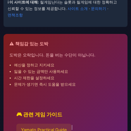
ℹ️ 이 사이트에 대해:
릴게임난다는 슬롯과 릴게임에 대한 정확하고
신뢰할 수 있는 정보를 제공합니다. ​
사이트 소개
·
문의하기
·
면책조항
⚠️ 책임감 있는 도박
도박은 오락입니다. 돈을 버는 수단이 아닙니다.
예산을 정하고 지키세요
잃을 수 있는 금액만 사용하세요
시간 제한을 설정하세요
문제가 생기면 즉시 도움을 받으세요
🎮 관련 게임 가이드
|
Yamato Practical Guide