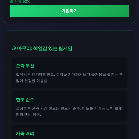
🎁 신규 50%
가입하기
🌙 마무리: 책임감 있는 릴게임
오락 우선
릴게임은 엔터테인먼트. 수익을 기대하기보다 즐거움을 즐기는 관
점이 건강한 이용법.
한도 준수
설정한 예산과 시간 한도는 반드시 준수. 한도를 지키는 것이 릴게
임의 핵심 원칙.
가족 배려