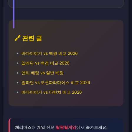
🔗 관련 글
바다이야기 vs 백경 비교 2026
알라딘 vs 백경 비교 2026
앤티 베팅 vs 일반 베팅
알라딘 vs 오션파라다이스 비교 2026
바다이야기 vs 다빈치 비교 2026
체리마스터 계열 전문
릴짱릴게임
에서 즐겨보세요.