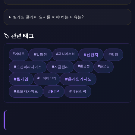
릴게임 플레이 일지를 써야 하는 이유는?
🏷️ 관련 태그
#야마토
#체리마스터
#알라딘
#신천지
#백경
#황금성
#손오공
#오션파라다이스
#자금관리
#바다이야기
#릴게임
#온라인카지노
#초보자가이드
#RTP
#베팅전략