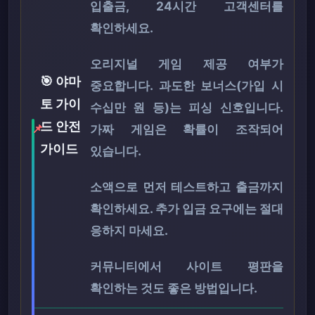
입출금, 24시간 고객센터를
확인하세요.
오리지널 게임 제공 여부가
🎯 야마
중요합니다. ​과도한 보너스(가입 시
토 가이
수십만 원 등)는 피싱 신호입니다.
드 안전
가짜 게임은 확률이 조작되어
가이드
있습니다.
소액으로 먼저 테스트하고 출금까지
확인하세요. ​추가 입금 요구에는 절대
응하지 마세요.
커뮤니티에서 사이트 평판을
확인하는 것도 좋은 방법입니다.