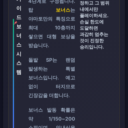
4단계로 구성됩니다.
정하고 그 범위
이
내에서만
탑
보너스
는
플레이하세요.
드
야마토만의 특징으로
손실 한도에
보
최대 10층까지
도달하면
과감히 멈추는
너
쌓으면 대형 보상을
것이 진정한
스
받습니다.
승리입니다.
시
돌발 SP는 랜덤
스
발생하는 특별
템
보너스입니다. ​​예고
없이 터지므로
긴장감을 더합니다.
보너스 발동 확률은
약 1/150~200
스핀이며, 인내심을