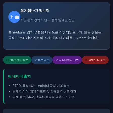
릴게임난다 정보팀
👨‍💼
게임 분석 경력 10년+ · 슬롯/릴게임 전문
본 콘텐츠는 업계 경험을 바탕으로 작성되었습니다. 모든 정보는
공식 프로바이더 자료와 실제 게임 데이터를 기반으로 합니다.
✓ 2026 최신정보
✓ 정보 검토
✓ 공식데이터 기반
✓ 책임도박 준수
📊 데이터 출처
RTP/변동성: 각 프로바이더 공식 게임 정보
통계 데이터: 업계 리포트 및 검증된 테스트 결과
규제 정보: MGA, UKGC 등 공식 라이선스 기관