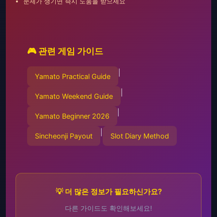
문제가 생기면 즉시 도움을 받으세요
🎮 관련 게임 가이드
|
Yamato Practical Guide
|
Yamato Weekend Guide
|
Yamato Beginner 2026
|
Sincheonji Payout
Slot Diary Method
💡 더 많은 정보가 필요하신가요?
다른 가이드도 확인해보세요!