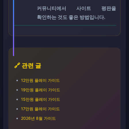
커뮤니티에서 사이트 평판을
확인하는 것도 좋은 방법입니다.
🔗 관련 글
12만원 플레이 가이드
19만원 플레이 가이드
15만원 플레이 가이드
17만원 플레이 가이드
2026년 8월 가이드