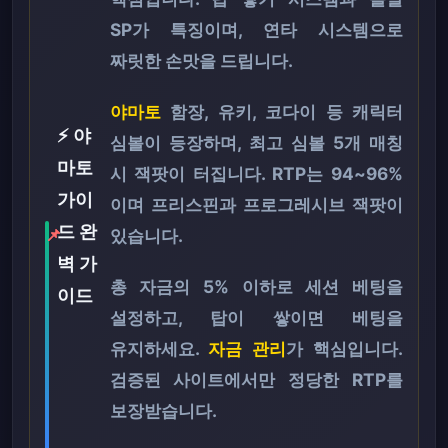
SP가 특징이며, 연타 시스템으로
짜릿한 손맛을 드립니다.
야마토
함장, 유키, 코다이 등 캐릭터
⚡ 야
심볼이 등장하며, 최고 심볼 5개 매칭
마토
시 잭팟이 터집니다. RTP는 94~96%
가이
이며 프리스핀과 프로그레시브 잭팟이
드 완
있습니다.
벽 가
총 자금의 5% 이하로 세션 베팅을
이드
설정하고, 탑이 쌓이면 베팅을
유지하세요.
자금 관리
가 핵심입니다.
검증된 사이트에서만 정당한 RTP를
보장받습니다.