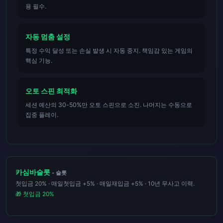
용 필수.
자동 멈춤 설정
특정 수익 달성 또는 손실 발생 시 자동 중지. 책임감 있는 게임의
핵심 기능.
오토 스핀 최적화
세션 예산의 30-50%만 오토 스핀으로 소진. 나머지는 수동으로
집중 플레이.
카심바슬롯
- 슬롯
첫입금 20% · 매일첫입금 +5% · 매일재입금 +5% · 10년 무사고 이력.
🎁 첫입금 20%