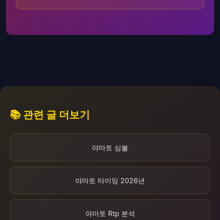
📚 관련 글 더보기
야마토 심볼
야마토 타이밍 2026년
야마토 Rtp 분석