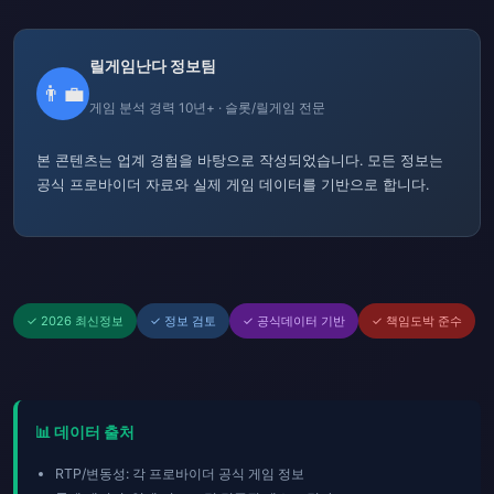
릴게임난다 정보팀
👨‍💼
게임 분석 경력 10년+ · 슬롯/릴게임 전문
본 콘텐츠는 업계 경험을 바탕으로 작성되었습니다. 모든 정보는
공식 프로바이더 자료와 실제 게임 데이터를 기반으로 합니다.
✓ 2026 최신정보
✓ 정보 검토
✓ 공식데이터 기반
✓ 책임도박 준수
📊 데이터 출처
RTP/변동성: 각 프로바이더 공식 게임 정보