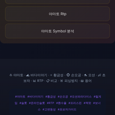
야마토 Rtp
야마토 Symbol 분석
⛵ 야마토 · 🌊 바다이야기 · ⭐ 황금성 · 🐵 손오공 · 🐬 오션 · 👶 초
보자 · 📊 RTP · 📋 비교 · 🚨 피싱방지 · 📖 용어
#야마토
#바다이야기
#황금성
#손오공
#오션파라다이스
#릴게
임
#슬롯
#온라인슬롯
#RTP
#환수율
#프리스핀
#잭팟
#보너
스
#고변동성
#초보자가이드