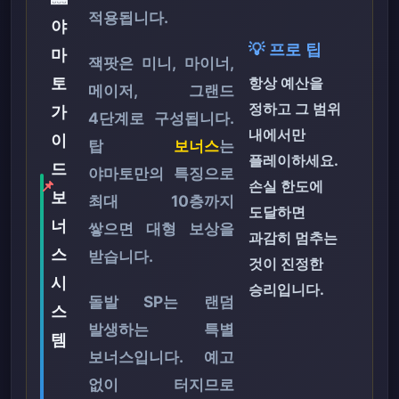
적용됩니다.
야
💡 프로 팁
마
잭팟은 미니, 마이너,
토
항상 예산을
메이저, 그랜드
정하고 그 범위
가
4단계로 구성됩니다.
내에서만
이
탑
보너스
는
플레이하세요. ​​
드
야마토만의 특징으로
손실 한도에
보
최대 10층까지
도달하면
너
쌓으면 대형 보상을
과감히 멈추는
스
받습니다.
것이 진정한
시
승리입니다.
돌발 SP는 랜덤
스
발생하는 특별
템
보너스입니다. ​​예고
없이 터지므로