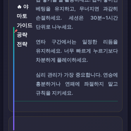
🔥 야
베팅을 유지하고, 무너지면 과감히
마토
손절하세요. ​​세션은 30분~1시간
가이드
단위로 나누세요.
공략
연타 구간에서는 일정한 리듬을
전략
유지하세요. ​​너무 빠르게 누르기보다
차분하게 플레이하세요.
심리 관리가 가장 중요합니다. ​연승에
흥분하거나 연패에 좌절하지 말고
규칙을 지키세요.