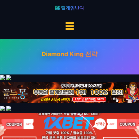
🎰 릴게임난다
☰
Diamond King 전략