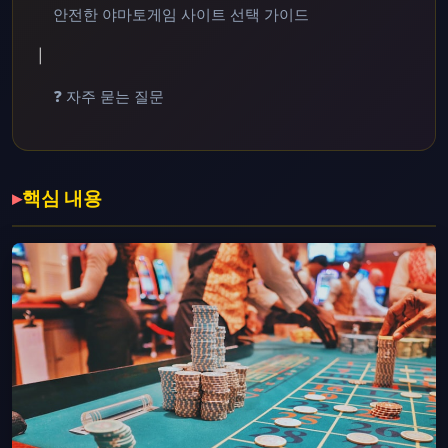
안전한 야마토게임 사이트 선택 가이드
|
❓ 자주 묻는 질문
핵심 내용