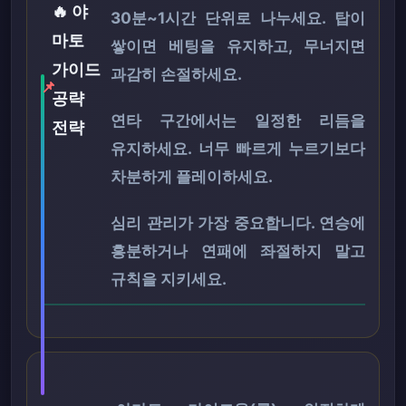
🔥 야
30분~1시간 단위로 나누세요. ​탑이
마토
쌓이면 베팅을 유지하고, 무너지면
가이드
과감히 손절하세요.
공략
연타 구간에서는 일정한 리듬을
전략
유지하세요. ​​너무 빠르게 누르기보다
차분하게 플레이하세요.
심리 관리가 가장 중요합니다. 연승에
흥분하거나 연패에 좌절하지 말고
규칙을 지키세요.