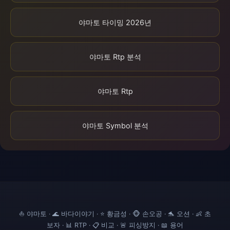
야마토 타이밍 2026년
야마토 Rtp 분석
야마토 Rtp
야마토 Symbol 분석
⛵ 야마토 · 🌊 바다이야기 · ⭐ 황금성 · 🐵 손오공 · 🐬 오션 · 👶 초
보자 · 📊 RTP · 📋 비교 · 🚨 피싱방지 · 📖 용어