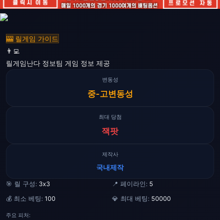
🎰 릴게임 가이드
👨‍💻
릴게임난다 정보팀
게임 정보 제공
변동성
중-고변동성
최대 당첨
잭팟
제작사
국내제작
🎯 릴 구성:
3x3
📍 페이라인:
5
💰 최소 베팅:
100
💎 최대 베팅:
50000
주요 피처: