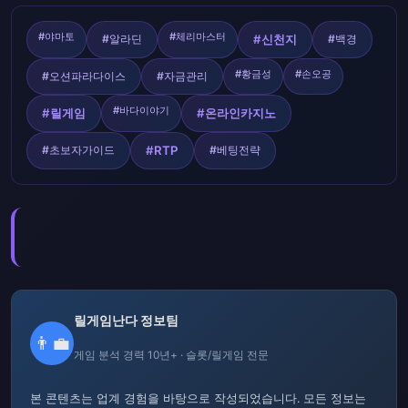
#야마토
#체리마스터
#알라딘
#신천지
#백경
#황금성
#손오공
#오션파라다이스
#자금관리
#바다이야기
#릴게임
#온라인카지노
#초보자가이드
#RTP
#베팅전략
릴게임난다 정보팀
👨‍💼
게임 분석 경력 10년+ · 슬롯/릴게임 전문
본 콘텐츠는 업계 경험을 바탕으로 작성되었습니다. ​모든 정보는