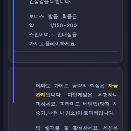
긴장감을 더합니다.
보너스 발동 확률은
약 1/150~200
스핀이며, 인내심을
가지고 플레이하세요.
야마토 가이드 공략의 핵심은
자금
관리
입니다. ​마틴게일은 위험하니
피하세요. ​피라미드 베팅법(당첨 시
증가, 낙첨 시 감소)이 효과적입니다.
탑 쌓기를 잘 활용하세요. ​세션은