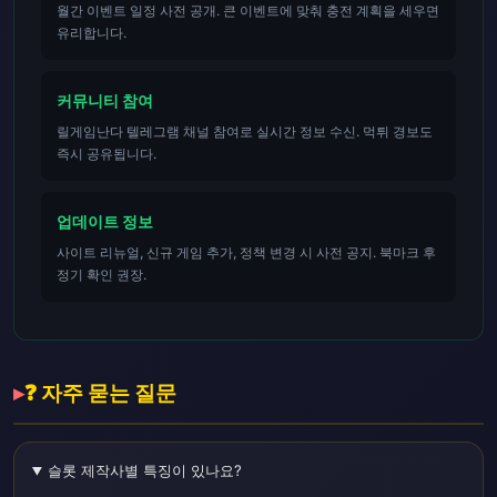
월간 이벤트 일정 사전 공개. 큰 이벤트에 맞춰 충전 계획을 세우면
유리합니다.
커뮤니티 참여
릴게임난다 텔레그램 채널 참여로 실시간 정보 수신. 먹튀 경보도
즉시 공유됩니다.
업데이트 정보
사이트 리뉴얼, 신규 게임 추가, 정책 변경 시 사전 공지. 북마크 후
정기 확인 권장.
❓ 자주 묻는 질문
슬롯 제작사별 특징이 있나요?