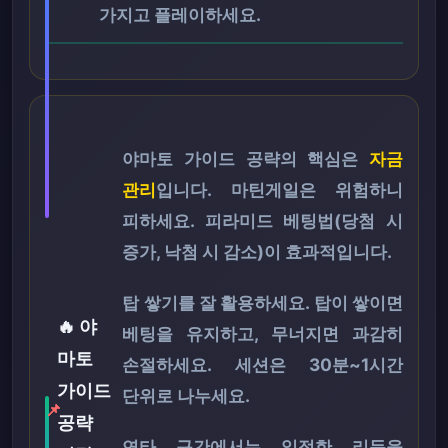
가지고 플레이하세요.
야마토 가이드 공략의 핵심은
자금
관리
입니다. ​마틴게일은 위험하니
피하세요. ​피라미드 베팅법(당첨 시
증가, 낙첨 시 감소)이 효과적입니다.
탑 쌓기를 잘 활용하세요. 탑이 쌓이면
🔥 야
베팅을 유지하고, 무너지면 과감히
마토
손절하세요. ​세션은 30분~1시간
가이드
단위로 나누세요.
공략
연타 구간에서는 일정한 리듬을