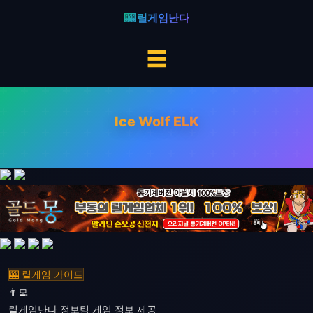
🎰 릴게임난다
☰
Ice Wolf ELK
🎰 릴게임 가이드
👨‍💻
릴게임난다 정보팀
게임 정보 제공