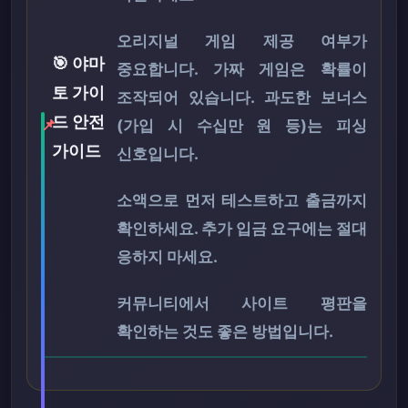
오리지널 게임 제공 여부가
🎯 야마
중요합니다. ​​가짜 게임은 확률이
토 가이
조작되어 있습니다. 과도한 보너스
드 안전
(가입 시 수십만 원 등)는 피싱
가이드
신호입니다.
소액으로 먼저 테스트하고 출금까지
확인하세요. ​추가 입금 요구에는 절대
응하지 마세요.
커뮤니티에서 사이트 평판을
확인하는 것도 좋은 방법입니다.