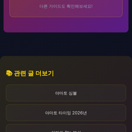
다른 가이드도 확인해보세요!
📚 관련 글 더보기
야마토 심볼
야마토 타이밍 2026년