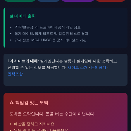
📊 데이터 출처
RTP/변동성: 각 프로바이더 공식 게임 정보
통계 데이터: 업계 리포트 및 검증된 테스트 결과
규제 정보: MGA, UKGC 등 공식 라이선스 기관
ℹ️ 이 사이트에 대해:
릴게임난다는 슬롯과 릴게임에 대한 정확하고
신뢰할 수 있는 정보를 제공합니다.
사이트 소개
·
문의하기
·
면책조항
⚠️ 책임감 있는 도박
도박은 오락입니다. 돈을 버는 수단이 아닙니다.
예산을 정하고 지키세요
잃을 수 있는 금액만 사용하세요