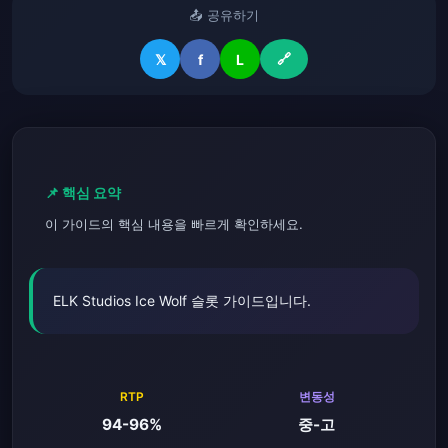
📤 공유하기
𝕏
f
L
🔗
📌 핵심 요약
이 가이드의 핵심 내용을 빠르게 확인하세요.
ELK Studios Ice Wolf 슬롯 가이드입니다.
RTP
변동성
94-96%
중-고