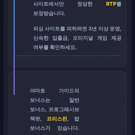
사이트에서만 정당한
RTP
를
보장받습니다.
피싱 사이트를 피하려면 3년 이상 운영,
신속한 입출금, 오리지널 게임 제공
여부를 확인하세요.
야마토 가이드의
보너스는 일반
보너스, 프로그레시브
잭팟,
프리스핀
, 탑
보너스가 있습니다.