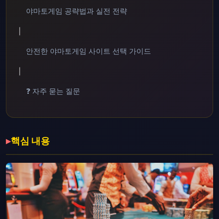
야마토게임 공략법과 실전 전략
|
안전한 야마토게임 사이트 선택 가이드
|
❓ 자주 묻는 질문
핵심 내용