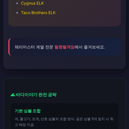
Cygnus ELK
Taco Brothers ELK
체리마스터 계열 전문
릴짱릴게임
에서 즐겨보세요.
🌊 바다이야기 완전 공략
기본 심볼 조합
게, 물고기, 조개, 산호 심볼의 조합 방식. 같은 심볼 5개 일치 시 최
고 배당 지급.