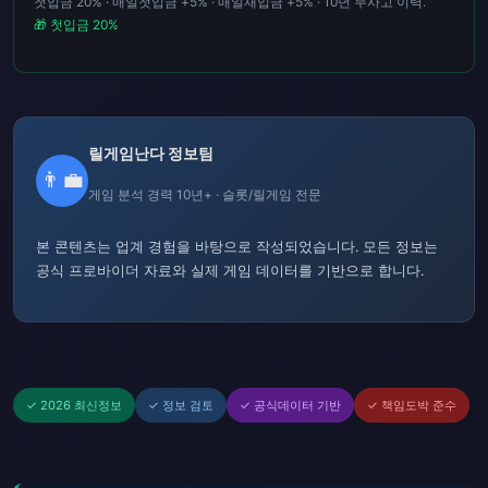
첫입금 20% · 매일첫입금 +5% · 매일재입금 +5% · 10년 무사고 이력.
🎁 첫입금 20%
릴게임난다 정보팀
👨‍💼
게임 분석 경력 10년+ · 슬롯/릴게임 전문
본 콘텐츠는 업계 경험을 바탕으로 작성되었습니다. ​모든 정보는
공식 프로바이더 자료와 실제 게임 데이터를 기반으로 합니다.
✓ 2026 최신정보
✓ 정보 검토
✓ 공식데이터 기반
✓ 책임도박 준수