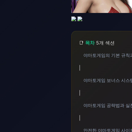
📑
목차
5개 섹션
야마토게임의 기본 규칙
|
야마토게임 보너스 시스템
|
야마토게임 공략법과 실
|
안전한 야마토게임 사이