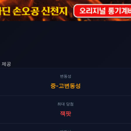
 제공
변동성
중-고변동성
최대 당첨
잭팟