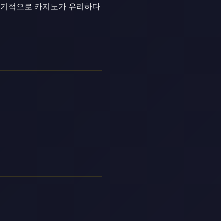
 장기적으로 카지노가 유리하다