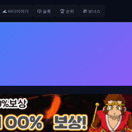
🌊 바다이야기
🎲 슬롯
🏆 순위
🎁 보너스