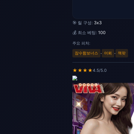
🎯 릴 구성:
3x3
💰 최소 베팅:
100
주요 피처:
·
·
잠수함보너스
어뢰
잭팟
★★★★
4.5/5.0