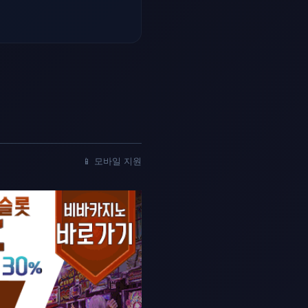
📱 모바일 지원