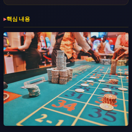
핵심 내용