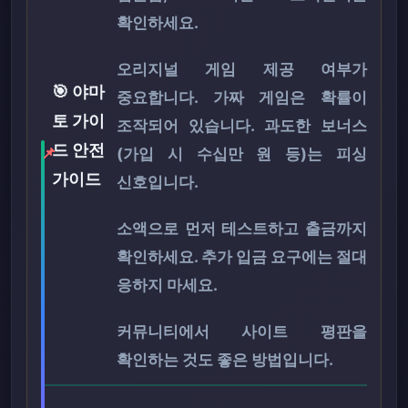
확인하세요.
오리지널 게임 제공 여부가
🎯 야마
중요합니다. ​가짜 게임은 확률이
토 가이
조작되어 있습니다. ​​과도한 보너스
드 안전
(가입 시 수십만 원 등)는 피싱
가이드
신호입니다.
소액으로 먼저 테스트하고 출금까지
확인하세요. 추가 입금 요구에는 절대
응하지 마세요.
커뮤니티에서 사이트 평판을
확인하는 것도 좋은 방법입니다.