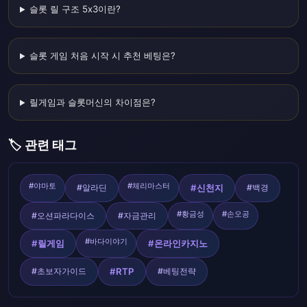
슬롯 릴 구조 5x3이란?
슬롯 게임 처음 시작 시 추천 베팅은?
릴게임과 슬롯머신의 차이점은?
🏷️ 관련 태그
#야마토
#체리마스터
#알라딘
#신천지
#백경
#황금성
#손오공
#오션파라다이스
#자금관리
#바다이야기
#릴게임
#온라인카지노
#초보자가이드
#RTP
#베팅전략