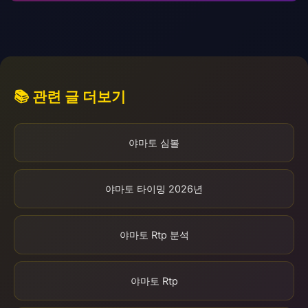
📚 관련 글 더보기
야마토 심볼
야마토 타이밍 2026년
야마토 Rtp 분석
야마토 Rtp