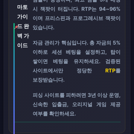
마토
시 잭팟이 터집니다. ​​RTP는 94~96%
가이
이며 프리스핀과 프로그레시브 잭팟이
드 완
있습니다.
벽 가
자금 관리가 핵심입니다. ​총 자금의 5%
이드
이하로 세션 베팅을 설정하고, 탑이
쌓이면 베팅을 유지하세요. ​​검증된
사이트에서만 정당한
RTP
를
보장받습니다.
피싱 사이트를 피하려면 3년 이상 운영,
신속한 입출금, 오리지널 게임 제공
여부를 확인하세요.