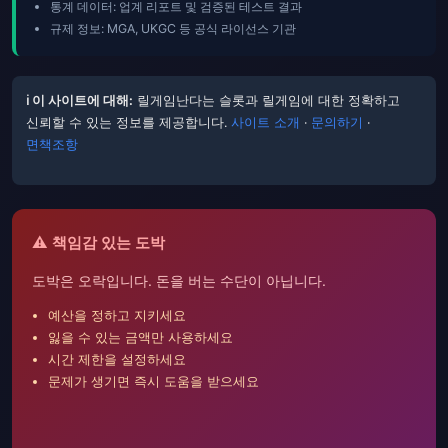
통계 데이터: 업계 리포트 및 검증된 테스트 결과
규제 정보: MGA, UKGC 등 공식 라이선스 기관
ℹ️ 이 사이트에 대해:
릴게임난다는 슬롯과 릴게임에 대한 정확하고
신뢰할 수 있는 정보를 제공합니다. ​
사이트 소개
·
문의하기
·
면책조항
⚠️ 책임감 있는 도박
도박은 오락입니다. ​​돈을 버는 수단이 아닙니다.
예산을 정하고 지키세요
잃을 수 있는 금액만 사용하세요
시간 제한을 설정하세요
문제가 생기면 즉시 도움을 받으세요