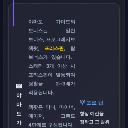
야마토 가이드의
보너스는 일반
보너스, 프로그레시브
잭팟,
프리스핀
, 탑
보너스가 있습니다. ​
스캐터 3개 이상 시
프리스핀이 발동되며
당첨금 2~3배가
🎰
적용됩니다.
야
💡 프로 팁
마
잭팟은 미니, 마이너,
토
항상 예산을
메이저, 그랜드
정하고 그 범위
가
4단계로 구성됩니다. ​​