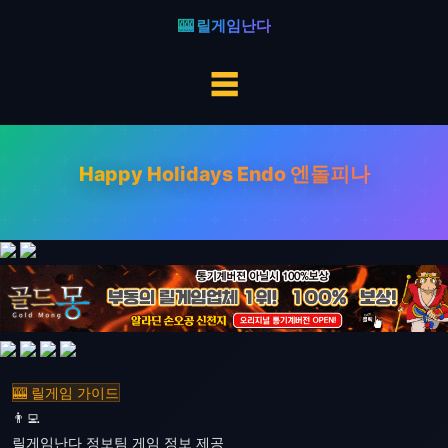
🎰 릴게임난다
☰
Happy Holidays Endo 엔돌피나
🎰 릴게임 가이드
👨‍💻
릴게임난다 정보팀
게임 정보 제공