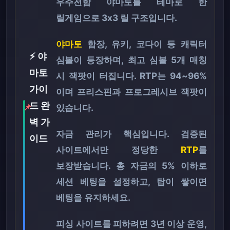
우주전함
야마토
를 테마로 한
릴게임으로 3x3 릴 구조입니다.
야마토
함장, 유키, 코다이 등 캐릭터
⚡ 야
심볼이 등장하며, 최고 심볼 5개 매칭
마토
시 잭팟이 터집니다. ​​RTP는 94~96%
가이
이며 프리스핀과 프로그레시브 잭팟이
드 완
있습니다.
벽 가
자금 관리가 핵심입니다. 검증된
이드
사이트에서만 정당한
RTP
를
보장받습니다. 총 자금의 5% 이하로
세션 베팅을 설정하고, 탑이 쌓이면
베팅을 유지하세요.
피싱 사이트를 피하려면 3년 이상 운영,