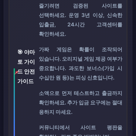
즐기려면 검증된 사이트를
선택하세요. 운영 3년 이상, 신속한
입출금, 24시간 고객센터를
확인하세요.
가짜 게임은 확률이 조작되어
🎯 야마
있습니다. 오리지널 게임 제공 여부가
토 가이
중요합니다. ​과도한 보너스(가입 시
드 안전
수십만 원 등)는 피싱 신호입니다.
가이드
소액으로 먼저 테스트하고 출금까지
확인하세요. ​추가 입금 요구에는 절대
응하지 마세요.
커뮤니티에서 사이트 평판을