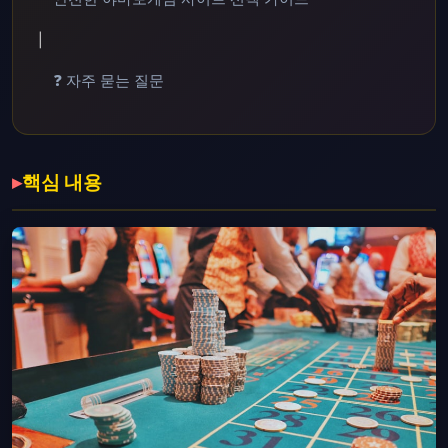
|
❓ 자주 묻는 질문
핵심 내용