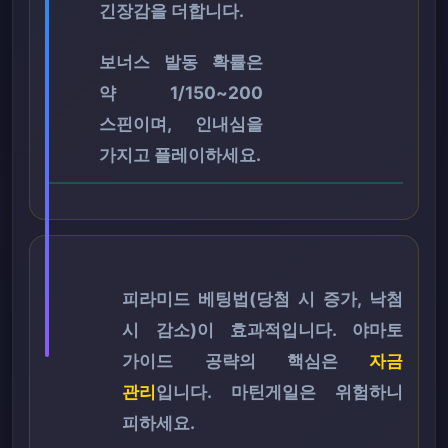
긴장감을 더합니다.
보너스 발동 확률은
약 1/150~200
스핀이며, 인내심을
가지고 플레이하세요.
​​피라미드 베팅법(당첨 시 증가, 낙첨
시 감소)이 효과적입니다. 야마토
가이드 공략의 핵심은
자금
관리
입니다. 마틴게일은 위험하니
피하세요.