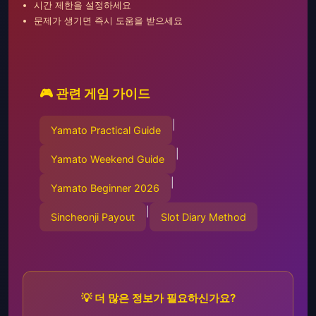
시간 제한을 설정하세요
문제가 생기면 즉시 도움을 받으세요
🎮 관련 게임 가이드
|
Yamato Practical Guide
|
Yamato Weekend Guide
|
Yamato Beginner 2026
|
Sincheonji Payout
Slot Diary Method
💡 더 많은 정보가 필요하신가요?