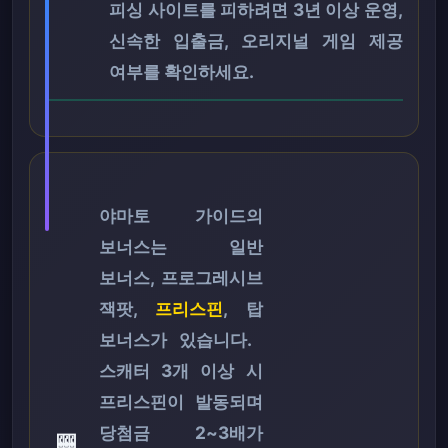
피싱 사이트를 피하려면 3년 이상 운영,
신속한 입출금, 오리지널 게임 제공
여부를 확인하세요.
야마토 가이드의
보너스는 일반
보너스, 프로그레시브
잭팟,
프리스핀
, 탑
보너스가 있습니다. ​​
스캐터 3개 이상 시
프리스핀이 발동되며
당첨금 2~3배가
🎰