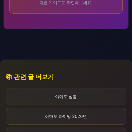
다른 가이드도 확인해보세요!
📚 관련 글 더보기
야마토 심볼
야마토 타이밍 2026년