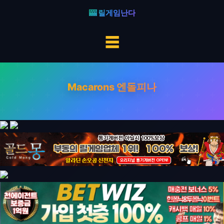
🎰 릴게임난다
☰
Macarons 엔돌피나