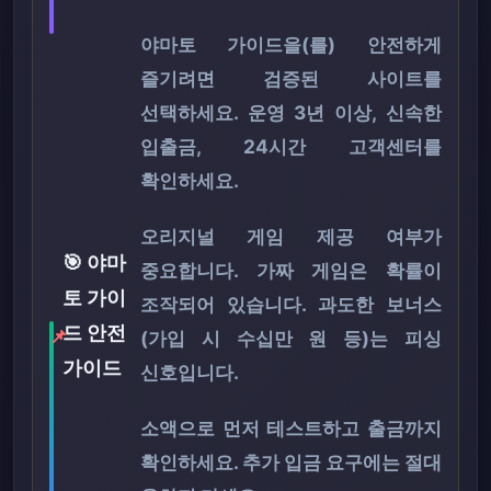
야마토 가이드을(를) 안전하게
즐기려면 검증된 사이트를
선택하세요. 운영 3년 이상, 신속한
입출금, 24시간 고객센터를
확인하세요.
오리지널 게임 제공 여부가
🎯 야마
중요합니다. ​​가짜 게임은 확률이
토 가이
조작되어 있습니다. ​과도한 보너스
드 안전
(가입 시 수십만 원 등)는 피싱
가이드
신호입니다.
소액으로 먼저 테스트하고 출금까지
확인하세요. 추가 입금 요구에는 절대