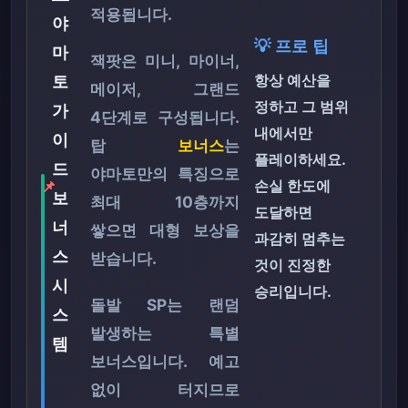
적용됩니다.
야
💡 프로 팁
마
잭팟은 미니, 마이너,
토
항상 예산을
메이저, 그랜드
정하고 그 범위
가
4단계로 구성됩니다.
내에서만
이
탑
보너스
는
플레이하세요. ​​
드
야마토만의 특징으로
손실 한도에
보
최대 10층까지
도달하면
너
쌓으면 대형 보상을
과감히 멈추는
스
받습니다.
것이 진정한
시
승리입니다.
돌발 SP는 랜덤
스
발생하는 특별
템
보너스입니다. ​​예고
없이 터지므로