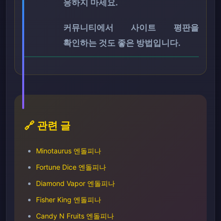
응하지 마세요.
커뮤니티에서 사이트 평판을
확인하는 것도 좋은 방법입니다.
🔗 관련 글
Minotaurus 엔돌피나
Fortune Dice 엔돌피나
Diamond Vapor 엔돌피나
Fisher King 엔돌피나
Candy N Fruits 엔돌피나