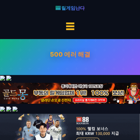
🎰 릴게임난다
☰
500 에러 해결