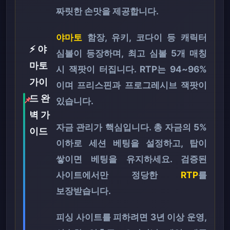
짜릿한 손맛을 제공합니다.
야마토
함장, 유키, 코다이 등 캐릭터
⚡ 야
심볼이 등장하며, 최고 심볼 5개 매칭
마토
시 잭팟이 터집니다. ​​RTP는 94~96%
가이
이며 프리스핀과 프로그레시브 잭팟이
드 완
있습니다.
벽 가
자금 관리가 핵심입니다. 총 자금의 5%
이드
이하로 세션 베팅을 설정하고, 탑이
쌓이면 베팅을 유지하세요. ​​검증된
사이트에서만 정당한
RTP
를
보장받습니다.
피싱 사이트를 피하려면 3년 이상 운영,