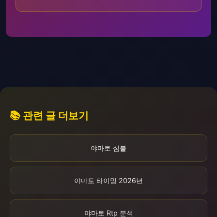
📚 관련 글 더보기
야마토 심볼
야마토 타이밍 2026년
야마토 Rtp 분석