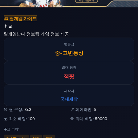
🎰 릴게임 가이드
👨‍💻
릴게임난다 정보팀
게임 정보 제공
변동성
중-고변동성
최대 당첨
잭팟
제작사
국내제작
🎯 릴 구성:
3x3
📍 페이라인:
5
💰 최소 베팅:
100
💎 최대 베팅:
50000
주요 피처: