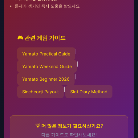
문제가 생기면 즉시 도움을 받으세요
🎮 관련 게임 가이드
|
Yamato Practical Guide
|
Yamato Weekend Guide
|
Yamato Beginner 2026
|
Sincheonji Payout
Slot Diary Method
💡 더 많은 정보가 필요하신가요?
다른 가이드도 확인해보세요!