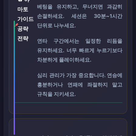
베팅을 유지하고, 무너지면 과감히
마토
손절하세요. ​​세션은 30분~1시간
가이드
단위로 나누세요.
공략
전략
연타 구간에서는 일정한 리듬을
유지하세요. 너무 빠르게 누르기보다
차분하게 플레이하세요.
심리 관리가 가장 중요합니다. ​연승에
흥분하거나 연패에 좌절하지 말고
규칙을 지키세요.