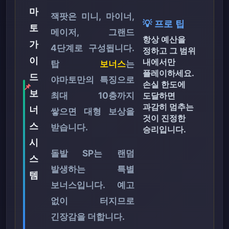
마
잭팟은 미니, 마이너,
💡 프로 팁
토
메이저, 그랜드
항상 예산을
가
4단계로 구성됩니다.
정하고 그 범위
이
내에서만
탑
보너스
는
플레이하세요.
드
야마토만의 특징으로
손실 한도에
보
최대 10층까지
도달하면
과감히 멈추는
너
쌓으면 대형 보상을
것이 진정한
스
받습니다.
승리입니다.
시
돌발 SP는 랜덤
스
발생하는 특별
템
보너스입니다. ​​예고
없이 터지므로
긴장감을 더합니다.