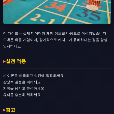
이 가이드는 실제 데이터와 게임 정보를 바탕으로 작성되었습니다. ​​
도박은 확률 게임이며, 장기적으로 카지노가 유리하다는 점을 항상
인지하세요.
실전 적용
✅ 이론을 이해하고 실전에 적용하세요
감정적 결정을 피하세요
기록을 남기고 분석하세요
휴식을 충분히 취하세요
참고