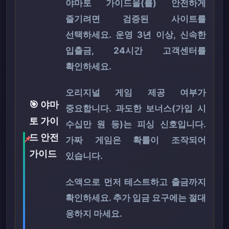
야마토 가이드을(를) 안전하게
즐기려면 검증된 사이트를
선택하세요. ​운영 3년 이상, 신속한
입출금, 24시간 고객센터를
확인하세요.
오리지널 게임 제공 여부가
🎯 야마
중요합니다. ​​과도한 보너스(가입 시
토 가이
수십만 원 등)는 피싱 신호입니다.
드 안전
가짜 게임은 확률이 조작되어
가이드
있습니다.
소액으로 먼저 테스트하고 출금까지
확인하세요. 추가 입금 요구에는 절대
응하지 마세요.