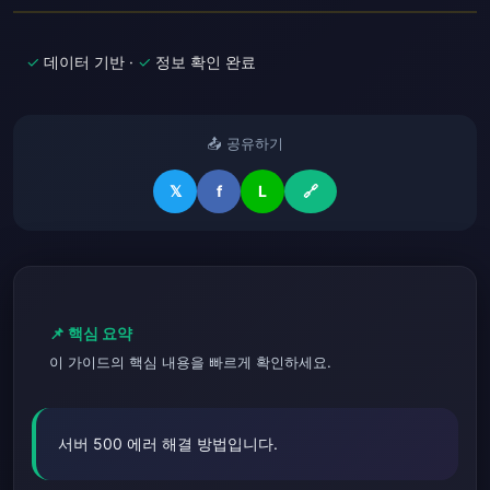
✓
데이터 기반 ·
✓
정보 확인 완료
📤 공유하기
𝕏
f
L
🔗
📌 핵심 요약
이 가이드의 핵심 내용을 빠르게 확인하세요.
서버 500 에러 해결 방법입니다.