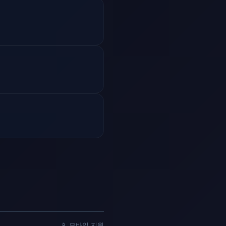
📱 모바일 지원