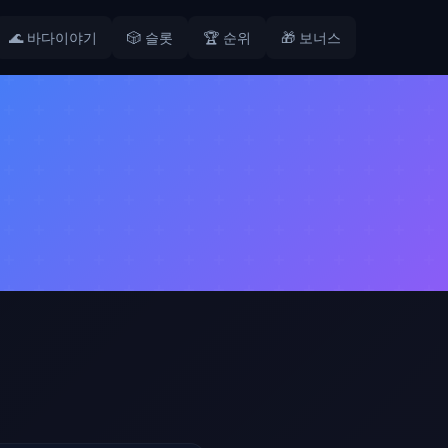
🌊 바다이야기
🎲 슬롯
🏆 순위
🎁 보너스