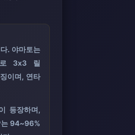
. ​야마토는
로 3x3 릴
특징이며, 연타
이 등장하며,
는 94~96%