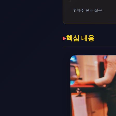
❓ 자주 묻는 질문
핵심 내용