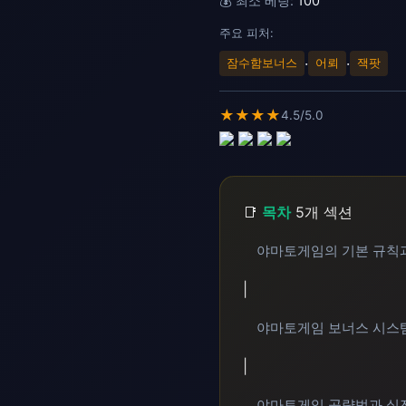
💰 최소 베팅:
100
주요 피처:
·
·
잠수함보너스
어뢰
잭팟
★★★★
4.5/5.0
📑
목차
5개 섹션
야마토게임의 기본 규칙
|
야마토게임 보너스 시스템
|
야마토게임 공략법과 실