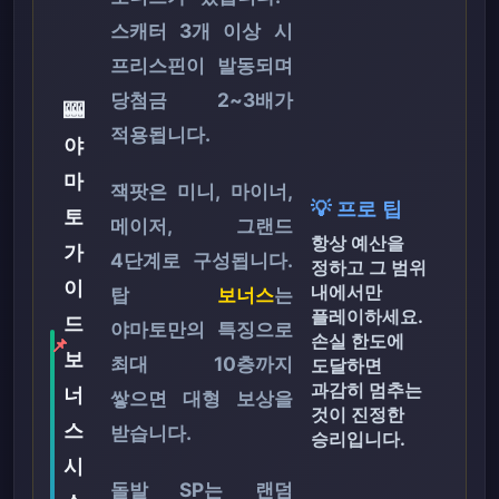
스캐터 3개 이상 시
프리스핀이 발동되며
당첨금 2~3배가
🎰
적용됩니다.
야
마
잭팟은 미니, 마이너,
💡 프로 팁
토
메이저, 그랜드
항상 예산을
가
4단계로 구성됩니다.
정하고 그 범위
이
내에서만
탑
보너스
는
플레이하세요. ​
드
야마토만의 특징으로
손실 한도에
보
최대 10층까지
도달하면
과감히 멈추는
너
쌓으면 대형 보상을
것이 진정한
스
받습니다.
승리입니다.
시
돌발 SP는 랜덤