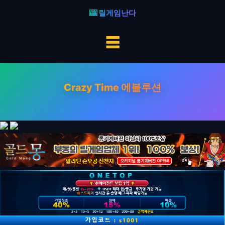
🎰 릴게임난다
☰
Crazy Time 에볼루션