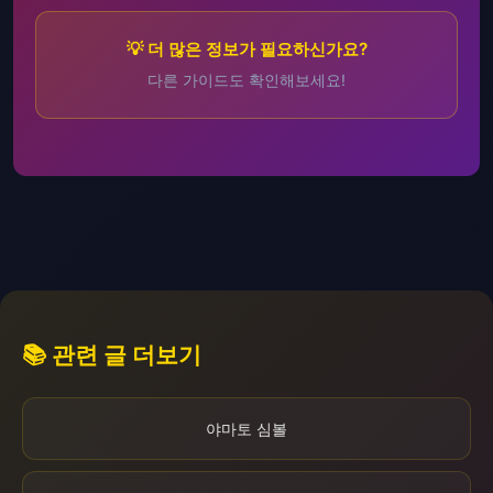
💡 더 많은 정보가 필요하신가요?
다른 가이드도 확인해보세요!
📚 관련 글 더보기
야마토 심볼