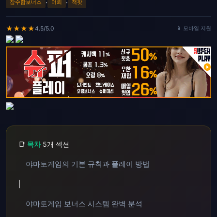
·
·
잠수함보너스
어뢰
잭팟
★★★★
4.5/5.0
📱 모바일 지원
📑
목차
5개 섹션
야마토게임의 기본 규칙과 플레이 방법
|
야마토게임 보너스 시스템 완벽 분석