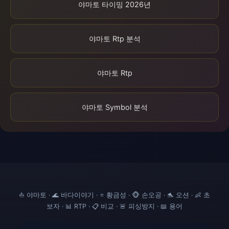
야마토 타이밍 2026년
야마토 Rtp 분석
야마토 Rtp
야마토 Symbol 분석
⛵ 야마토 · 🌊 바다이야기 · ⭐ 황금성 · 🐵 손오공 · 🐬 오션 · 👶 초
보자 · 📊 RTP · 📋 비교 · 🚨 피싱방지 · 📖 용어