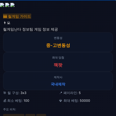
🎰 릴게임 가이드
👨‍💻
릴게임난다 정보팀
게임 정보 제공
변동성
중-고변동성
최대 당첨
잭팟
제작사
국내제작
🎯 릴 구성:
3x3
📍 페이라인:
5
💰 최소 베팅:
100
💎 최대 베팅:
50000
주요 피처: