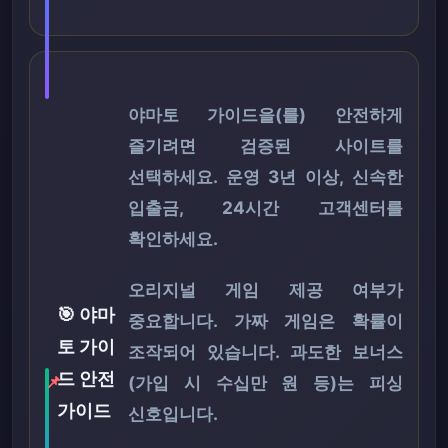
야마토 가이드을(를) 안전하게
즐기려면 검증된 사이트를
선택하세요. ​운영 3년 이상, 신속한
입출금, 24시간 고객센터를
확인하세요.
오리지널 게임 제공 여부가
🎯 야마
중요합니다. ​가짜 게임은 확률이
토 가이
조작되어 있습니다. ​​과도한 보너스
드 안전
(가입 시 수십만 원 등)는 피싱
가이드
신호입니다.