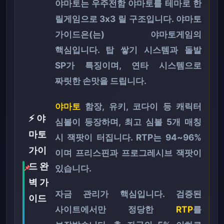
​​야마토는 우주전함
야마토
를 테마로 한
릴게임으로 3x3 릴 구조입니다. 야마토
가이드은(는) 야마토게임의
핵심입니다. 탑 쌓기 시스템과 돌발
SP가 특징이며, 연타 시스템으로
짜릿한 손맛을 드립니다.
야마토
함장, 유키, 코다이 등 캐릭터
⚡ 야
심볼이 등장하며, 최고 심볼 5개 매칭
마토
시 잭팟이 터집니다. ​​RTP는 94~96%
가이
이며 프리스핀과 프로그레시브 잭팟이
드 완
있습니다.
벽 가
자금 관리가 핵심입니다. ​​검증된
이드
사이트에서만 정당한
RTP
를