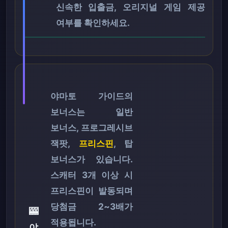
신속한 입출금, 오리지널 게임 제공
여부를 확인하세요.
야마토 가이드의
보너스는 일반
보너스, 프로그레시브
잭팟,
프리스핀
, 탑
보너스가 있습니다.
스캐터 3개 이상 시
프리스핀이 발동되며
당첨금 2~3배가
🎰
적용됩니다.
야