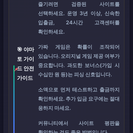
즐기려면 검증된 사이트를
선택하세요. 운영 3년 이상, 신속한
입출금, 24시간 고객센터를
확인하세요.
​​가짜 게임은 확률이 조작되어
🎯 야마
있습니다. 오리지널 게임 제공 여부가
토 가이
중요합니다. ​과도한 보너스(가입 시
드 안전
수십만 원 등)는 피싱 신호입니다.
가이드
소액으로 먼저 테스트하고 출금까지
확인하세요. 추가 입금 요구에는 절대
응하지 마세요.
커뮤니티에서 사이트 평판을
확인하는 것도 좋은 방법입니다.