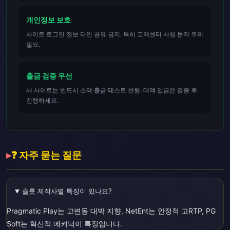
개인정보 보호
사이트 로그인 정보 타인 공유 금지. 특히 고객센터 사칭 문자 주의
필요.
출금 검증 우선
새 사이트는 반드시 소액 출금 테스트 선행. 대액 입금은 검증 후
진행하세요.
❓ 자주 묻는 질문
슬롯 제작사별 특징이 있나요?
Pragmatic Play는 고변동 대박 지향, NetEnt는 안정적 고RTP, PG
Soft는 혁신적 메커닉이 특징입니다.