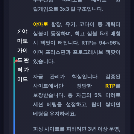
릴게임으로 3x3 릴 구조입니다.
야마토
함장, 유키, 코다이 등 캐릭터
⚡ 야
심볼이 등장하며, 최고 심볼 5개 매칭
마토
시 잭팟이 터집니다. RTP는 94~96%
가이
이며 프리스핀과 프로그레시브 잭팟이
드 완
있습니다.
벽 가
자금 관리가 핵심입니다. 검증된
이드
사이트에서만 정당한
RTP
를
보장받습니다. ​​총 자금의 5% 이하로
세션 베팅을 설정하고, 탑이 쌓이면
베팅을 유지하세요.
피싱 사이트를 피하려면 3년 이상 운영,