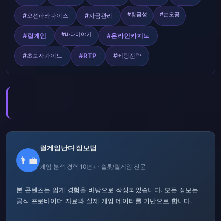
#황금성
#손오공
#오션파라다이스
#자금관리
#바다이야기
#릴게임
#온라인카지노
#초보자가이드
#RTP
#베팅전략
릴게임난다 정보팀
👨‍💼
게임 분석 경력 10년+ · 슬롯/릴게임 전문
본 콘텐츠는 업계 경험을 바탕으로 작성되었습니다. 모든 정보는
공식 프로바이더 자료와 실제 게임 데이터를 기반으로 합니다.