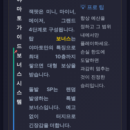
💡 프로 팁
마
잭팟은 미니, 마이너,
토
항상 예산을
메이저, 그랜드
정하고 그 범위
가
4단계로 구성됩니다. ​​
내에서만
이
탑
보너스
는
플레이하세요. ​
드
야마토만의 특징으로
손실 한도에
보
최대 10층까지
도달하면
너
쌓으면 대형 보상을
과감히 멈추는
스
받습니다.
것이 진정한
시
승리입니다.
돌발 SP는 랜덤
스
발생하는 특별
템
보너스입니다. ​예고
없이 터지므로
긴장감을 더합니다.