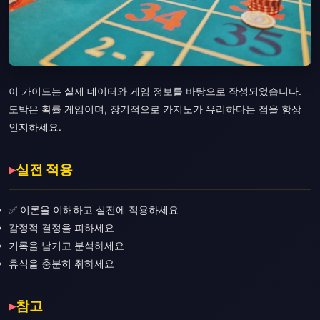
이 가이드는 실제 데이터와 게임 정보를 바탕으로 작성되었습니다.
도박은 확률 게임이며, 장기적으로 카지노가 유리하다는 점을 항상
인지하세요.
실전 적용
✅ 이론을 이해하고 실전에 적용하세요
감정적 결정을 피하세요
기록을 남기고 분석하세요
휴식을 충분히 취하세요
참고