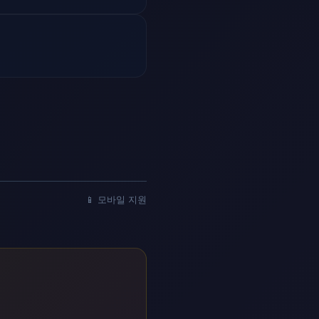
📱 모바일 지원