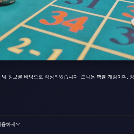
게임 정보를 바탕으로 작성되었습니다. ​도박은 확률 게임이며,
적용하세요