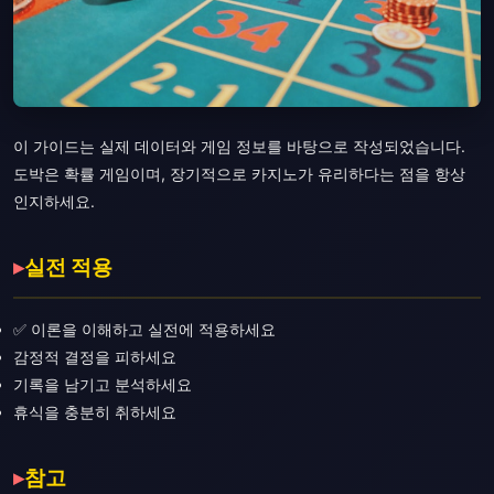
이 가이드는 실제 데이터와 게임 정보를 바탕으로 작성되었습니다. ​
도박은 확률 게임이며, 장기적으로 카지노가 유리하다는 점을 항상
인지하세요.
실전 적용
✅ 이론을 이해하고 실전에 적용하세요
감정적 결정을 피하세요
기록을 남기고 분석하세요
휴식을 충분히 취하세요
참고