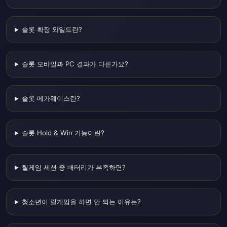
슬롯 확장 와일드란?
슬롯 모바일과 PC 결과가 다른가요?
슬롯 메가웨이스란?
슬롯 Hold & Win 기능이란?
릴게임 세션 중 배터리가 부족하면?
청소년이 릴게임을 하면 안 되는 이유는?