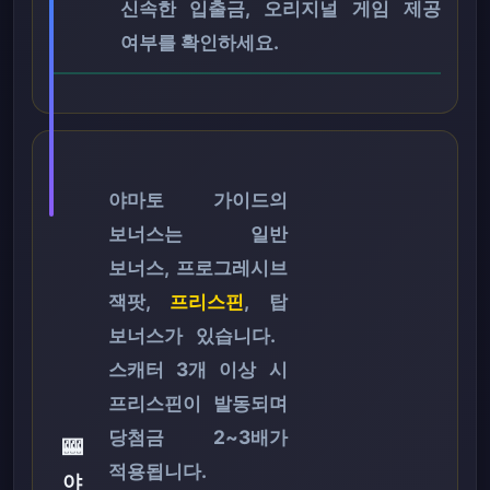
신속한 입출금, 오리지널 게임 제공
여부를 확인하세요.
야마토 가이드의
보너스는 일반
보너스, 프로그레시브
잭팟,
프리스핀
, 탑
보너스가 있습니다. ​
스캐터 3개 이상 시
프리스핀이 발동되며
당첨금 2~3배가
🎰
적용됩니다.
야