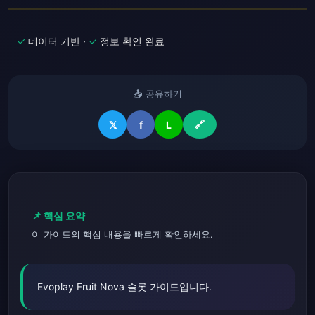
✓
데이터 기반 ·
✓
정보 확인 완료
📤 공유하기
𝕏
f
L
🔗
📌 핵심 요약
이 가이드의 핵심 내용을 빠르게 확인하세요.
Evoplay Fruit Nova 슬롯 가이드입니다.