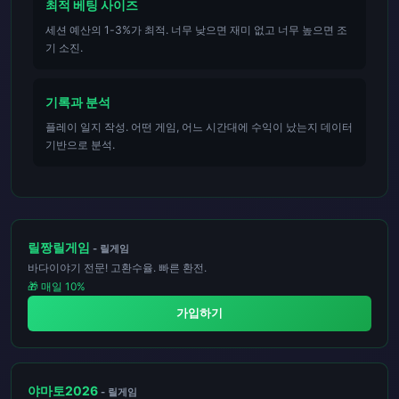
최적 베팅 사이즈
세션 예산의 1-3%가 최적. 너무 낮으면 재미 없고 너무 높으면 조
기 소진.
기록과 분석
플레이 일지 작성. 어떤 게임, 어느 시간대에 수익이 났는지 데이터
기반으로 분석.
릴짱릴게임
- 릴게임
바다이야기 전문! 고환수율. 빠른 환전.
🎁 매일 10%
가입하기
야마토2026
- 릴게임