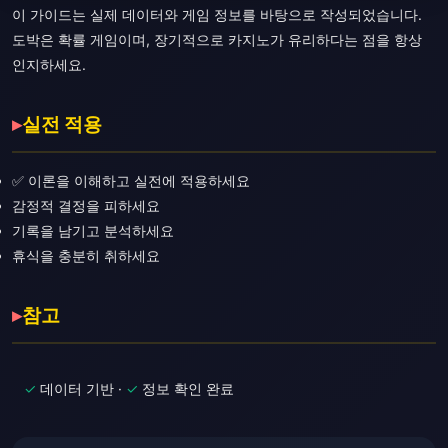
이 가이드는 실제 데이터와 게임 정보를 바탕으로 작성되었습니다.
도박은 확률 게임이며, 장기적으로 카지노가 유리하다는 점을 항상
인지하세요.
실전 적용
✅ 이론을 이해하고 실전에 적용하세요
감정적 결정을 피하세요
기록을 남기고 분석하세요
휴식을 충분히 취하세요
참고
✓
데이터 기반 ·
✓
정보 확인 완료