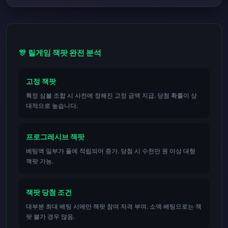
🎊 릴게임 잭팟 완전 분석
고정 잭팟
특정 심볼 조합 시 사전에 정해진 고정 금액 지급. 당첨 확률이 상
대적으로 높습니다.
프로그레시브 잭팟
베팅액 일부가 풀에 적립되어 증가. 당첨 시 수천만 원 이상 대형
잭팟 가능.
잭팟 당첨 조건
대부분 최대 베팅 시에만 잭팟 참여 자격 부여. 소액 베팅으로는 잭
팟 불가 경우 많음.