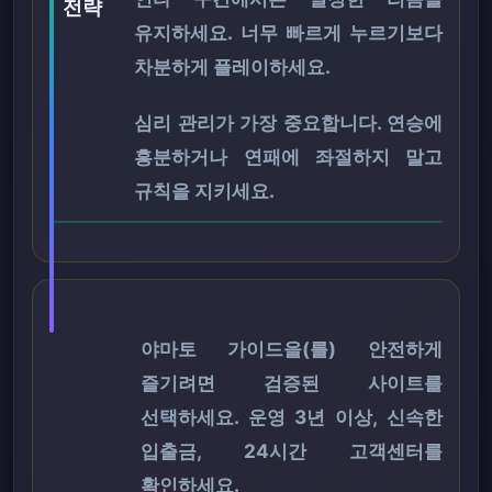
전략
유지하세요. ​​너무 빠르게 누르기보다
차분하게 플레이하세요.
심리 관리가 가장 중요합니다. ​​연승에
흥분하거나 연패에 좌절하지 말고
규칙을 지키세요.
야마토 가이드을(를) 안전하게
즐기려면 검증된 사이트를
선택하세요. ​​운영 3년 이상, 신속한
입출금, 24시간 고객센터를
확인하세요.