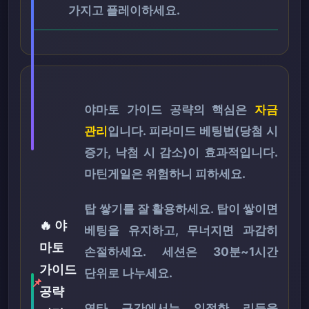
가지고 플레이하세요.
야마토 가이드 공략의 핵심은
자금
관리
입니다. ​​피라미드 베팅법(당첨 시
증가, 낙첨 시 감소)이 효과적입니다.
마틴게일은 위험하니 피하세요.
탑 쌓기를 잘 활용하세요. ​탑이 쌓이면
🔥 야
베팅을 유지하고, 무너지면 과감히
마토
손절하세요. ​세션은 30분~1시간
가이드
단위로 나누세요.
공략
연타 구간에서는 일정한 리듬을