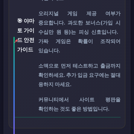
오리지널 게임 제공 여부가
🎯 야마
중요합니다. 과도한 보너스(가입 시
토 가이
수십만 원 등)는 피싱 신호입니다. ​​
드 안전
가짜 게임은 확률이 조작되어
가이드
있습니다.
소액으로 먼저 테스트하고 출금까지
확인하세요. ​​추가 입금 요구에는 절대
응하지 마세요.
커뮤니티에서 사이트 평판을
확인하는 것도 좋은 방법입니다.