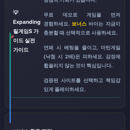
💡
무료 데모로 게임을 먼저
Expanding
경험하세요.
보너스
바이는 자금이
릴게임S 가
충분할 때 선택적으로 사용하세요.
이드 실전
연패 시 베팅을 줄이고, 마틴게일
가이드
(낙첨 시 2배)은 피하세요. ​감정에
휩쓸리지 않는 것이 핵심입니다.
검증된 사이트를 선택하고 책임감
있게 플레이하세요.