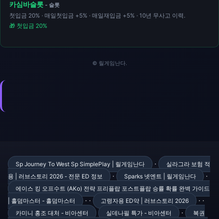
카심바슬롯
- 슬롯
첫입금 20% · 매일첫입금 +5% · 매일재입금 +5% · 10년 무사고 이력.
🎁 첫입금 20%
© 릴게임난다.
·
Sp Journey To West Sp SimplePlay | 릴게임난다
실라그라 보험 적
·
·
용 | 러브스토리 2026 - 전문 ED 정보
Sparks 넷엔트 | 릴게임난다
에이스 킹 오프수트 (AKo) 전략 프리플랍 포스트플랍 승률 확률 완벽 가이드
· ·
· ·
| 홀덤마스터 - 홀덤마스터
고령자용 ED약 | 러브스토리 2026
·
카미니 홍조 대처 - 비아센터
실데나필 특가 - 비아센터
복권