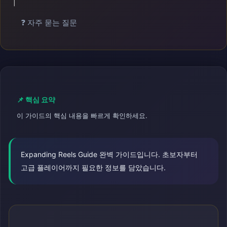
|
❓ 자주 묻는 질문
📌 핵심 요약
이 가이드의 핵심 내용을 빠르게 확인하세요.
Expanding Reels Guide 완벽 가이드입니다. ​​초보자부터
고급 플레이어까지 필요한 정보를 담았습니다.