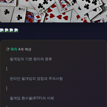
📑
목차
4개 섹션
릴게임의 기본 원리와 종류
|
온라인 릴게임의 장점과 주의사항
|
릴게임 환수율(RTP)의 이해