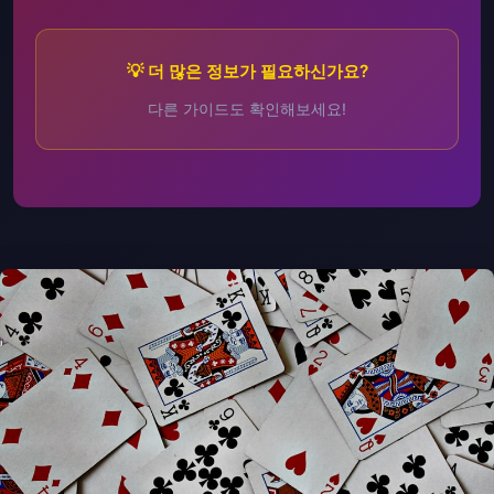
💡 더 많은 정보가 필요하신가요?
다른 가이드도 확인해보세요!