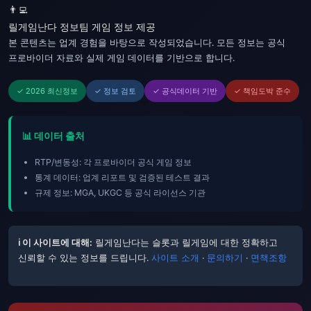
👨‍💻
릴게임난다 정보팀
게임 정보 제공
본 콘텐츠는 업계 경험을 바탕으로 작성되었습니다. ​모든 정보는 공식
프로바이더 자료와 실제 게임 데이터를 기반으로 합니다.
✓ 2026 최신정보
✓ 정보 검토
✓ 공식데이터 기반
✓ 책임도박 준수
📊 데이터 출처
RTP/변동성: 각 프로바이더 공식 게임 정보
통계 데이터: 업계 리포트 및 검증된 테스트 결과
규제 정보: MGA, UKGC 등 공식 라이선스 기관
ℹ️ 이 사이트에 대해:
릴게임난다는 슬롯과 릴게임에 대한 정확하고
신뢰할 수 있는 정보를 드립니다.
사이트 소개
·
문의하기
·
면책조항