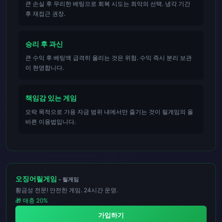
큰 손실 후 무리한 베팅으로 회복 시도는 최악의 선택. 냉각 기간
후 재접근 권장.
승리 후 과신
큰 수익 후 베팅액 급격히 올리는 것은 위험. 수익 즉시 분리 보관
이 현명합니다.
책임감 있는 게임
오락 목적으로 가용 자금 범위 내에서만 즐기는 것이 릴게임의 올
바른 이용법입니다.
오징어릴게임
- 릴게임
황금성 전문! 안전한 게임. 24시간 운영.
🎁 매충 20%
가입하기