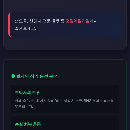
손오공, 신천지 전문 플랫폼
오징어릴게임
에서
즐겨보세요.
🧠 릴게임 심리 완전 분석
도박사의 오류
연패 후 "이번엔 이길 차례"라는 생각은 오류. RNG 결과는 과거와
무관합니다.
손실 회복 충동