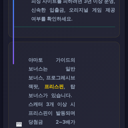
피싱 사이트를 피하려면 3년 이상 운영,
신속한 입출금, 오리지널 게임 제공
여부를 확인하세요.
야마토 가이드의
보너스는 일반
보너스, 프로그레시브
잭팟,
프리스핀
, 탑
보너스가 있습니다. ​
스캐터 3개 이상 시
프리스핀이 발동되며
당첨금 2~3배가
🎰