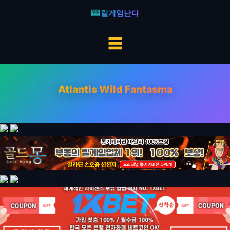
🎰 릴게임난다
☰
Atlantis Wild Fantasma