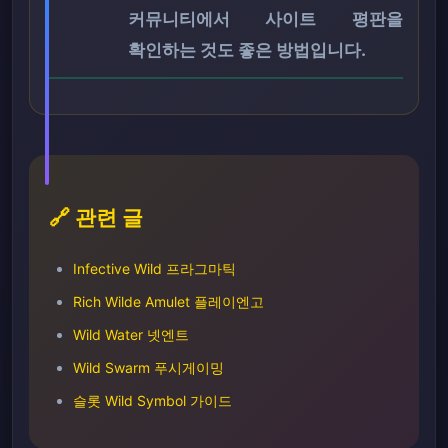
커뮤니티에서 사이트 평판을
확인하는 것도 좋은 방법입니다.
🔗 관련 글
Infective Wild 프라그마틱
Rich Wilde Amulet 플레이엔고
Wild Water 넷엔트
Wild Swarm 푸시게이밍
슬롯 Wild Symbol 가이드