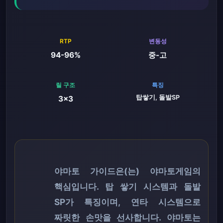
RTP
변동성
94-96%
중-고
릴 구조
특징
탑쌓기, 돌발SP
3x3
야마토 가이드은(는) 야마토게임의
핵심입니다. ​탑 쌓기 시스템과 돌발
SP가 특징이며, 연타 시스템으로
짜릿한 손맛을 선사합니다. ​​야마토는