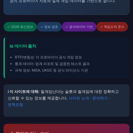
공식 프로바이더 자료와 실제 게임 데이터를 기반으로 합니다.
✓ 2026 최신정보
✓ 정보 검토
✓ 공식데이터 기반
✓ 책임도박 준수
📊 데이터 출처
RTP/변동성: 각 프로바이더 공식 게임 정보
통계 데이터: 업계 리포트 및 검증된 테스트 결과
규제 정보: MGA, UKGC 등 공식 라이선스 기관
ℹ️ 이 사이트에 대해:
릴게임난다는 슬롯과 릴게임에 대한 정확하고
신뢰할 수 있는 정보를 제공합니다. ​​
사이트 소개
·
문의하기
·
면책조항