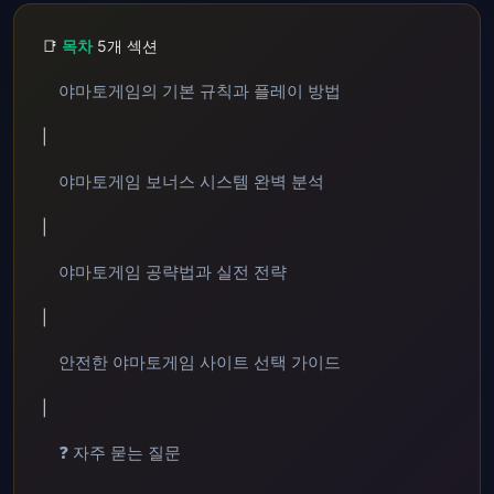
📑
목차
5개 섹션
야마토게임의 기본 규칙과 플레이 방법
|
야마토게임 보너스 시스템 완벽 분석
|
야마토게임 공략법과 실전 전략
|
안전한 야마토게임 사이트 선택 가이드
|
❓ 자주 묻는 질문