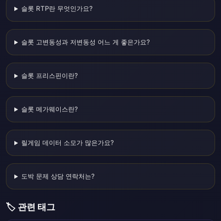
슬롯 RTP란 무엇인가요?
슬롯 고변동성과 저변동성 어느 게 좋은가요?
슬롯 프리스핀이란?
슬롯 메가웨이스란?
릴게임 데이터 소모가 많은가요?
도박 문제 상담 연락처는?
🏷️ 관련 태그