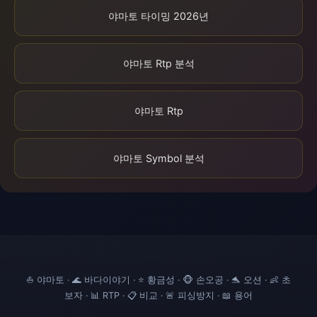
야마토 타이밍 2026년
야마토 Rtp 분석
야마토 Rtp
야마토 Symbol 분석
⛵ 야마토 · 🌊 바다이야기 · ⭐ 황금성 · 🐵 손오공 · 🐬 오션 · 👶 초
보자 · 📊 RTP · 📋 비교 · 🚨 피싱방지 · 📖 용어