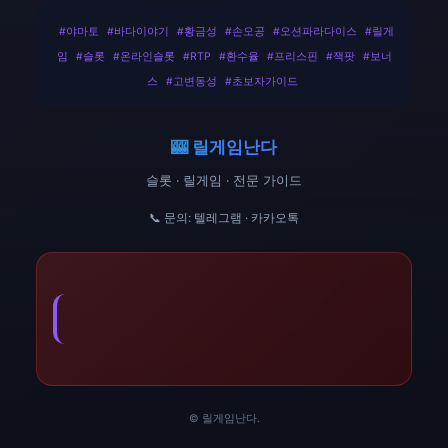
#야마토
#바다이야기
#황금성
#손오공
#오션파라다이스
#릴게
임
#슬롯
#온라인슬롯
#RTP
#환수율
#프리스핀
#잭팟
#보너
스
#고변동성
#초보자가이드
🎰 릴게임난다
슬롯 · 릴게임 · 전문 가이드
📞 문의: 텔레그램 · 카카오톡
© 릴게임난다.