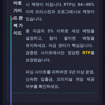
마토
시 잭팟이 터집니다. RTP는 94~96%
가이
이며 프리스핀과 프로그레시브 잭팟이
드 완
있습니다.
벽 가
​​총 자금의 5% 이하로 세션 베팅을
이드
설정하고, 탑이 쌓이면 베팅을
유지하세요. 자금 관리가 핵심입니다. ​​
검증된 사이트에서만 정당한
RTP
를
보장받습니다.
피싱 사이트를 피하려면 3년 이상 운영,
신속한 입출금, 오리지널 게임 제공
여부를 확인하세요.