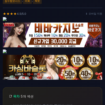
·
·
잠수함보너스
어뢰
잭팟
★★★★
4.5/5.0
📱 모바일 지원
📑
목차
5개 섹션