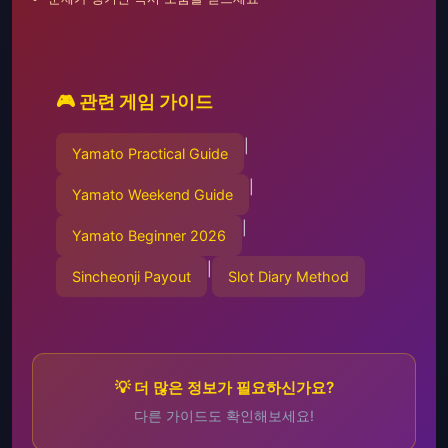
🎮 관련 게임 가이드
|
Yamato Practical Guide
|
Yamato Weekend Guide
|
Yamato Beginner 2026
|
Sincheonji Payout
Slot Diary Method
💡 더 많은 정보가 필요하신가요?
다른 가이드도 확인해보세요!