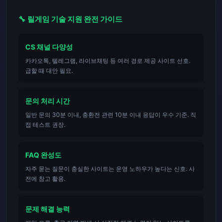
🔧 릴게임 기술 지원 완전 가이드
CS 채널 다양성
카카오톡, 텔레그램, 라이브채팅 등 여러 경로 제공 사이트 선호.
급할 때 대안 필요.
문의 처리 시간
일반 문의 30분 이내, 충환전 관련 10분 이내 응답이 우수 기준. 직
접 테스트 권장.
FAQ 완성도
자주 묻는 질문이 충실한 사이트는 운영 노하우가 높다는 신호. 사
전에 참고 활용.
문제 해결 능력