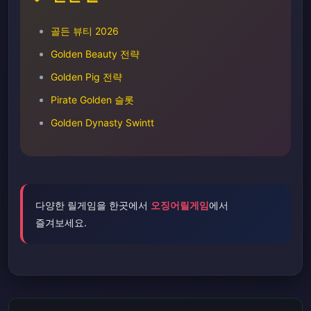
골든 뷰티 2026
Golden Beauty 전략
Golden Pig 전략
Pirate Golden 슬롯
Golden Dynasty Swintt
다양한 릴게임을 한곳에서
오징어릴게임
에서
즐겨보세요.