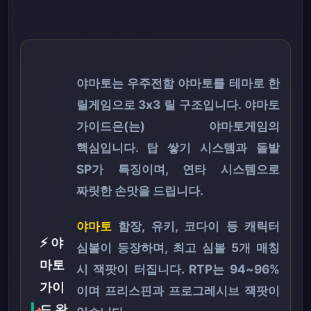
​야마토는 우주전함
야마토
를 테마로 한
릴게임으로 3x3 릴 구조입니다. 야마토
가이드은(는) 야마토게임의
핵심입니다. 탑 쌓기 시스템과 돌발
SP가 특징이며, 연타 시스템으로
짜릿한 손맛을 드립니다.
야마토
함장, 유키, 코다이 등 캐릭터
⚡ 야
심볼이 등장하며, 최고 심볼 5개 매칭
마토
시 잭팟이 터집니다. ​​RTP는 94~96%
가이
이며 프리스핀과 프로그레시브 잭팟이
드 완