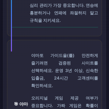
심리 관리가 가장 중요합니다. 연승에
흥분하거나 연패에 좌절하지 말고
규칙을 지키세요.
야마토 가이드을(를) 안전하게
즐기려면 검증된 사이트를
선택하세요. 운영 3년 이상, 신속한
입출금, 24시간 고객센터를
확인하세요.
오리지널 게임 제공 여부가
🎯 야마
중요합니다. ​가짜 게임은 확률이