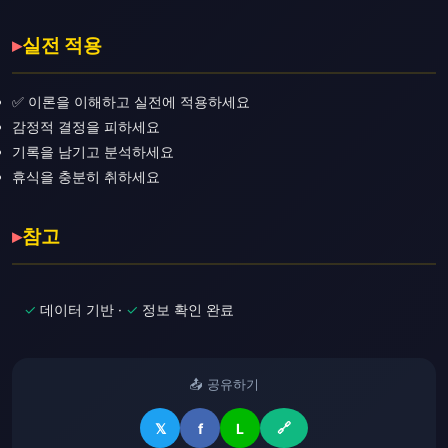
실전 적용
✅ 이론을 이해하고 실전에 적용하세요
감정적 결정을 피하세요
기록을 남기고 분석하세요
휴식을 충분히 취하세요
참고
✓
데이터 기반 ·
✓
정보 확인 완료
📤 공유하기
𝕏
f
L
🔗