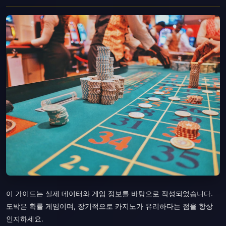
이 가이드는 실제 데이터와 게임 정보를 바탕으로 작성되었습니다.
도박은 확률 게임이며, 장기적으로 카지노가 유리하다는 점을 항상
인지하세요.