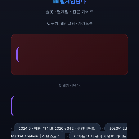
🎰 릴게임난다
슬롯 · 릴게임 · 전문 가이드
📞 문의: 텔레그램 · 카카오톡
© 릴게임난다.
·
·
2024 8 - 베팅 가이드 2026 #64E - 무한배팅맵
2026년 Ed
·
Market Analysis | 러브스토리
야마토 10시 플레이 완벽 가이드