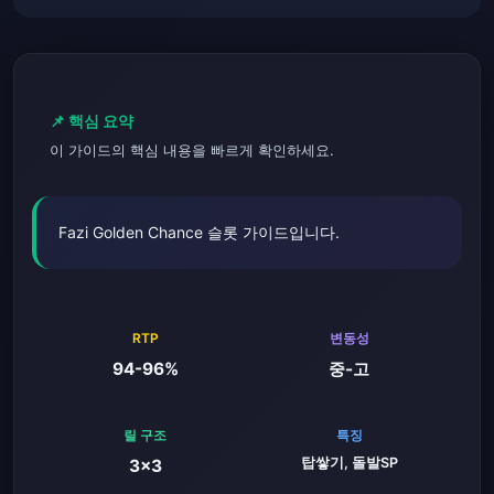
📌 핵심 요약
이 가이드의 핵심 내용을 빠르게 확인하세요.
Fazi Golden Chance 슬롯 가이드입니다.
RTP
변동성
94-96%
중-고
릴 구조
특징
탑쌓기, 돌발SP
3x3