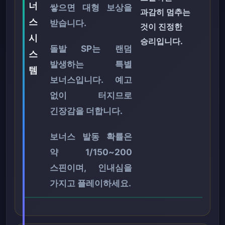
너
쌓으면 대형 보상을
과감히 멈추는
스
받습니다.
것이 진정한
시
승리입니다.
돌발 SP는 랜덤
스
발생하는 특별
템
보너스입니다. ​예고
없이 터지므로
긴장감을 더합니다.
보너스 발동 확률은
약 1/150~200
스핀이며, 인내심을
가지고 플레이하세요.