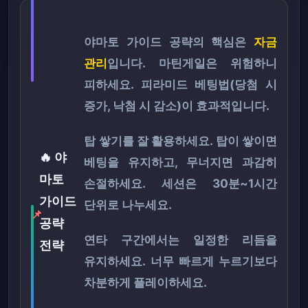
야마토 가이드 공략의 핵심은
자금
관리
입니다. ​​마틴게일은 위험하니
피하세요. ​​피라미드 베팅법(당첨 시
증가, 낙첨 시 감소)이 효과적입니다.
탑 쌓기를 잘 활용하세요. ​​탑이 쌓이면
🔥 야
베팅을 유지하고, 무너지면 과감히
마토
손절하세요. 세션은 30분~1시간
가이드
단위로 나누세요.
공략
연타 구간에서는 일정한 리듬을
전략
유지하세요. ​너무 빠르게 누르기보다
차분하게 플레이하세요.