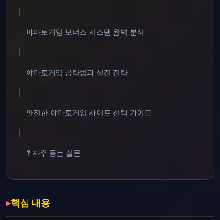
|
야마토게임 보너스 시스템 완벽 분석
|
야마토게임 공략법과 실전 전략
|
안전한 야마토게임 사이트 선택 가이드
|
❓ 자주 묻는 질문
핵심 내용