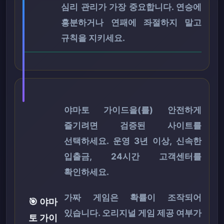
심리 관리가 가장 중요합니다. 연승에
흥분하거나 연패에 좌절하지 말고
규칙을 지키세요.
야마토 가이드을(를) 안전하게
즐기려면 검증된 사이트를
선택하세요. ​운영 3년 이상, 신속한
입출금, 24시간 고객센터를
확인하세요.
가짜 게임은 확률이 조작되어
🎯 야마
있습니다. 오리지널 게임 제공 여부가
토 가이