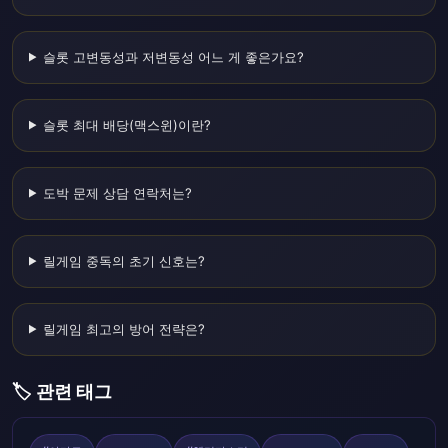
슬롯 고변동성과 저변동성 어느 게 좋은가요?
슬롯 최대 배당(맥스윈)이란?
도박 문제 상담 연락처는?
릴게임 중독의 초기 신호는?
릴게임 최고의 방어 전략은?
🏷️ 관련 태그