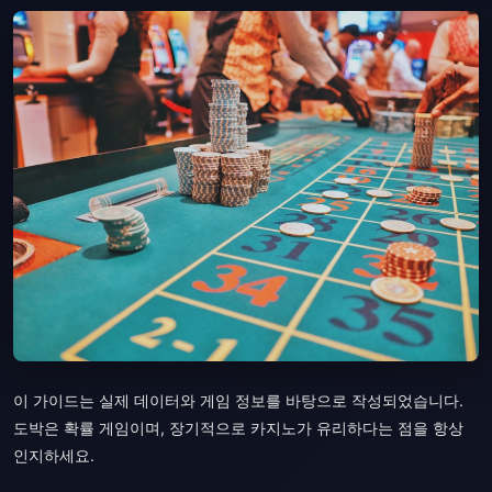
이 가이드는 실제 데이터와 게임 정보를 바탕으로 작성되었습니다. ​
도박은 확률 게임이며, 장기적으로 카지노가 유리하다는 점을 항상
인지하세요.