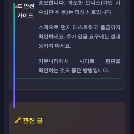
중요합니다. ​과도한 보너스(가입 시
드 안전
수십만 원 등)는 피싱 신호입니다.
가이드
소액으로 먼저 테스트하고 출금까지
확인하세요. ​​추가 입금 요구에는 절대
응하지 마세요.
커뮤니티에서 사이트 평판을
확인하는 것도 좋은 방법입니다.
🔗 관련 글