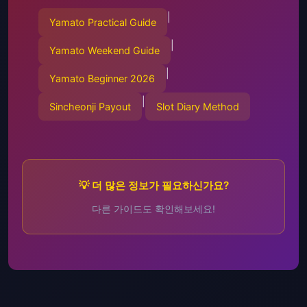
|
Yamato Practical Guide
|
Yamato Weekend Guide
|
Yamato Beginner 2026
|
Sincheonji Payout
Slot Diary Method
💡 더 많은 정보가 필요하신가요?
다른 가이드도 확인해보세요!