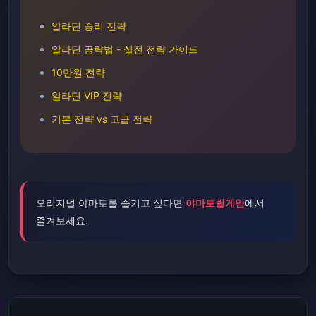
알라딘 승리 전략
알라딘 공략법 - 실전 전략 가이드
10만원 전략
알라딘 VIP 전략
기본 전략 vs 고급 전략
오리지널 야마토를 즐기고 싶다면
야마토릴게임
에서
즐겨보세요.