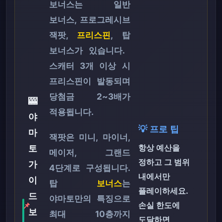
보너스는 일반
보너스, 프로그레시브
잭팟,
프리스핀
, 탑
보너스가 있습니다. ​
스캐터 3개 이상 시
프리스핀이 발동되며
당첨금 2~3배가
🎰
적용됩니다.
야
💡 프로 팁
마
잭팟은 미니, 마이너,
토
항상 예산을
메이저, 그랜드
정하고 그 범위
가
4단계로 구성됩니다.
내에서만
이
탑
보너스
는
플레이하세요.
드
야마토만의 특징으로
손실 한도에
보
최대 10층까지
도달하면