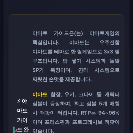
야마토 가이드은(는) 야마토게임의
핵심입니다. ​야마토는 우주전함
야마토
를 테마로 한 릴게임으로 3x3 릴
구조입니다. 탑 쌓기 시스템과 돌발
SP가 특징이며, 연타 시스템으로
짜릿한 손맛을 제공합니다.
야마토
함장, 유키, 코다이 등 캐릭터
⚡ 야
심볼이 등장하며, 최고 심볼 5개 매칭
마토
시 잭팟이 터집니다. RTP는 94~96%
가이
이며 프리스핀과 프로그레시브 잭팟이
드 완
있습니다.