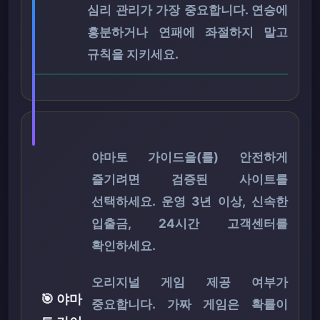
심리 관리가 가장 중요합니다. ​​연승에
흥분하거나 연패에 좌절하지 말고
규칙을 지키세요.
야마토 가이드을(를) 안전하게
즐기려면 검증된 사이트를
선택하세요. 운영 3년 이상, 신속한
입출금, 24시간 고객센터를
확인하세요.
오리지널 게임 제공 여부가
🎯 야마
중요합니다. ​​가짜 게임은 확률이