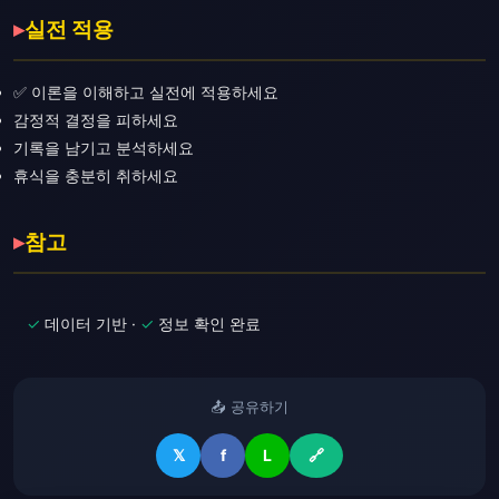
실전 적용
✅ 이론을 이해하고 실전에 적용하세요
감정적 결정을 피하세요
기록을 남기고 분석하세요
휴식을 충분히 취하세요
참고
✓
데이터 기반 ·
✓
정보 확인 완료
📤 공유하기
𝕏
f
L
🔗