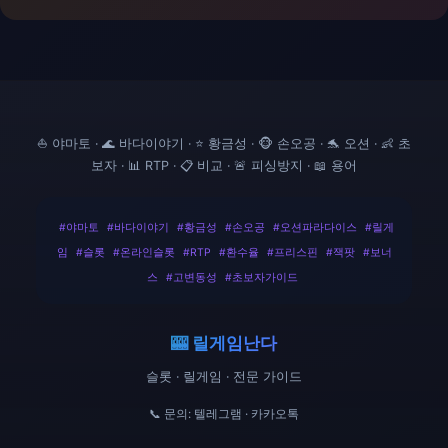
⛵ 야마토 · 🌊 바다이야기 · ⭐ 황금성 · 🐵 손오공 · 🐬 오션 · 👶 초
보자 · 📊 RTP · 📋 비교 · 🚨 피싱방지 · 📖 용어
#야마토
#바다이야기
#황금성
#손오공
#오션파라다이스
#릴게
임
#슬롯
#온라인슬롯
#RTP
#환수율
#프리스핀
#잭팟
#보너
스
#고변동성
#초보자가이드
🎰 릴게임난다
슬롯 · 릴게임 · 전문 가이드
📞 문의: 텔레그램 · 카카오톡