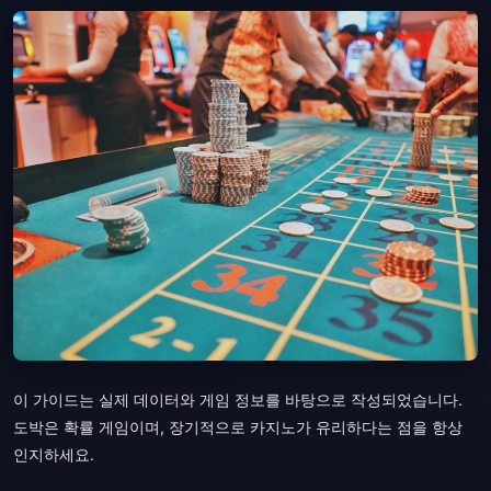
이 가이드는 실제 데이터와 게임 정보를 바탕으로 작성되었습니다. ​
도박은 확률 게임이며, 장기적으로 카지노가 유리하다는 점을 항상
인지하세요.