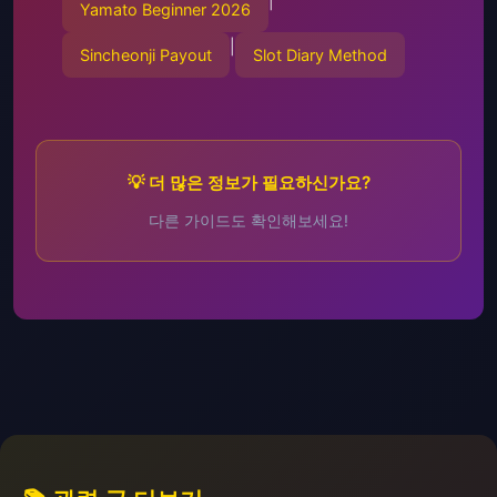
|
Yamato Beginner 2026
|
Sincheonji Payout
Slot Diary Method
💡 더 많은 정보가 필요하신가요?
다른 가이드도 확인해보세요!