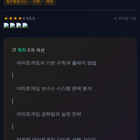
·
·
잠수함보너스
어뢰
잭팟
★★★★
4.5/5.0
📱 모바일 지원
📑
목차
5개 섹션
야마토게임의 기본 규칙과 플레이 방법
|
야마토게임 보너스 시스템 완벽 분석
|
야마토게임 공략법과 실전 전략
|
안전한 야마토게임 사이트 선택 가이드