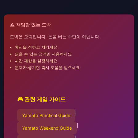
⚠️ 책임감 있는 도박
도박은 오락입니다. 돈을 버는 수단이 아닙니다.
예산을 정하고 지키세요
잃을 수 있는 금액만 사용하세요
시간 제한을 설정하세요
문제가 생기면 즉시 도움을 받으세요
🎮 관련 게임 가이드
|
Yamato Practical Guide
|
Yamato Weekend Guide