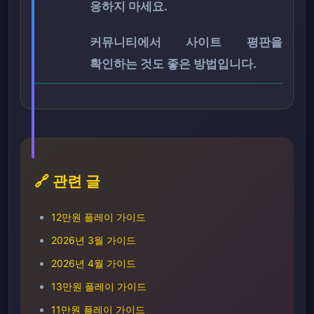
응하지 마세요.
커뮤니티에서 사이트 평판을
확인하는 것도 좋은 방법입니다.
🔗 관련 글
12만원 플레이 가이드
2026년 3월 가이드
2026년 4월 가이드
13만원 플레이 가이드
11만원 플레이 가이드