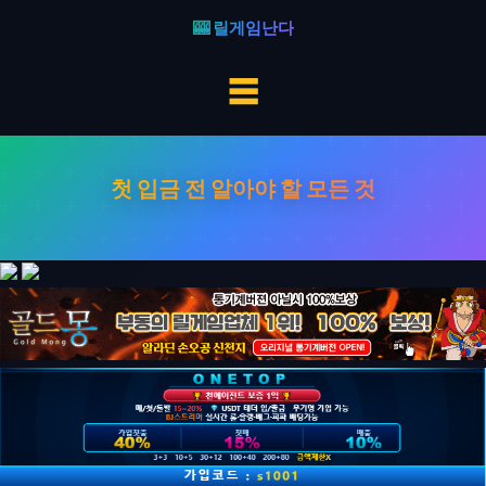
🎰 릴게임난다
☰
첫 입금 전 알아야 할 모든 것