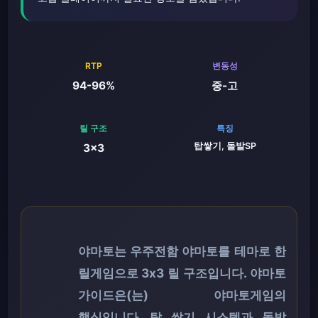
RTP
변동성
94-96%
중-고
릴 구조
특징
탑쌓기, 돌발SP
3x3
야마토는 우주전함
야마토
를 테마로 한
릴게임으로 3x3 릴 구조입니다. 야마토
가이드은(는) 야마토게임의
핵심입니다. 탑 쌓기 시스템과 돌발