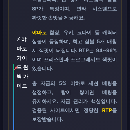
SP가 특징이며, 연타 시스템으로
짜릿한 손맛을 제공해요.
야마토
함장, 유키, 코다이 등 캐릭터
⚡ 야
심볼이 등장하며, 최고 심볼 5개 매칭
마토
시 잭팟이 터집니다. RTP는 94~96%
가이
이며 프리스핀과 프로그레시브 잭팟이
드 완
있습니다.
벽 가
​​총 자금의 5% 이하로 세션 베팅을
이드
설정하고, 탑이 쌓이면 베팅을
유지하세요. 자금 관리가 핵심입니다.
검증된 사이트에서만 정당한
RTP
를
보장받습니다.