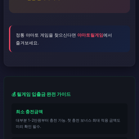
정통 야마토 게임을 찾으신다면
야마토릴게임
에서
즐겨보세요.
💰 릴게임 입출금 완전 가이드
최소 충전금액
대부분 1-2만원부터 충전 가능. 첫 충전 보너스 최대 적용 금액도
미리 확인 필수.