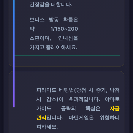
긴장감을 더합니다.
보너스 발동 확률은
약 1/150~200
스핀이며, 인내심을
가지고 플레이하세요.
피라미드 베팅법(당첨 시 증가, 낙첨
시 감소)이 효과적입니다. 야마토
가이드 공략의 핵심은
자금
관리
입니다. ​​마틴게일은 위험하니
피하세요.