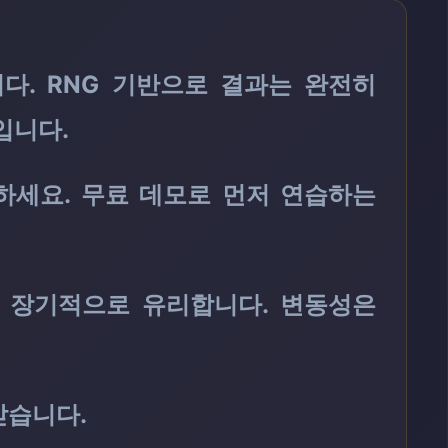
니다. ​​RNG 기반으로 결과는 완전히
입니다.
하세요. 무료 데모로 먼저 연습하는
면 장기적으로 유리합니다. ​변동성은
받습니다.