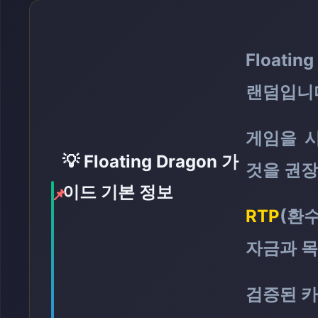
Float
랜덤입니
게임을 
💡 Floating Dragon 가
것을 권장
이드 기본 정보
RTP
(환
자금과 목
검증된 카