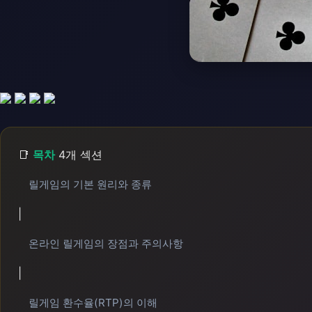
📑
목차
4개 섹션
릴게임의 기본 원리와 종류
|
온라인 릴게임의 장점과 주의사항
|
릴게임 환수율(RTP)의 이해