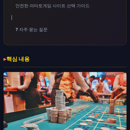
안전한 야마토게임 사이트 선택 가이드
|
❓ 자주 묻는 질문
핵심 내용