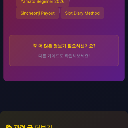
Yamato Beginner 2026
|
Sincheonji Payout
Slot Diary Method
💡 더 많은 정보가 필요하신가요?
다른 가이드도 확인해보세요!
📚 관련 글 더보기