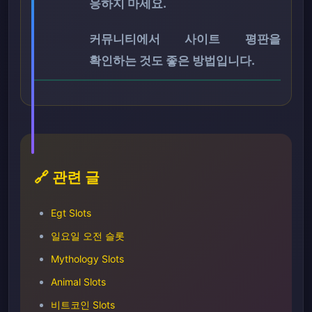
응하지 마세요.
커뮤니티에서 사이트 평판을
확인하는 것도 좋은 방법입니다.
🔗 관련 글
Egt Slots
일요일 오전 슬롯
Mythology Slots
Animal Slots
비트코인 Slots