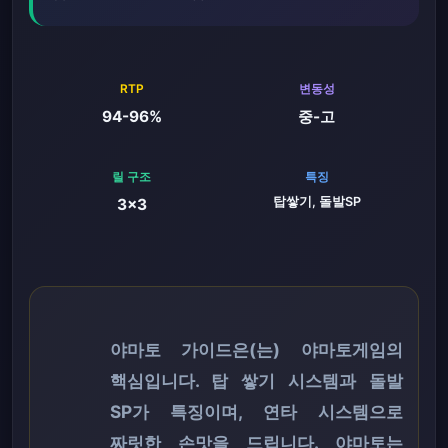
RTP
변동성
94-96%
중-고
릴 구조
특징
탑쌓기, 돌발SP
3x3
야마토 가이드은(는) 야마토게임의
핵심입니다. ​탑 쌓기 시스템과 돌발
SP가 특징이며, 연타 시스템으로
짜릿한 손맛을 드립니다. ​야마토는