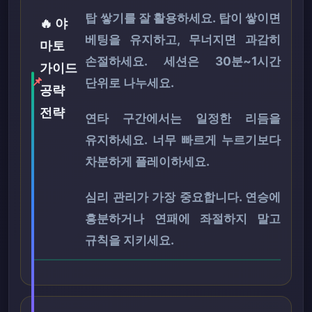
탑 쌓기를 잘 활용하세요. ​탑이 쌓이면
🔥 야
베팅을 유지하고, 무너지면 과감히
마토
손절하세요. 세션은 30분~1시간
가이드
단위로 나누세요.
공략
전략
연타 구간에서는 일정한 리듬을
유지하세요. 너무 빠르게 누르기보다
차분하게 플레이하세요.
심리 관리가 가장 중요합니다. ​연승에
흥분하거나 연패에 좌절하지 말고
규칙을 지키세요.