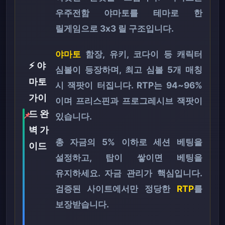
우주전함
야마토
를 테마로 한
릴게임으로 3x3 릴 구조입니다.
야마토
함장, 유키, 코다이 등 캐릭터
⚡ 야
심볼이 등장하며, 최고 심볼 5개 매칭
마토
시 잭팟이 터집니다. RTP는 94~96%
가이
이며 프리스핀과 프로그레시브 잭팟이
드 완
있습니다.
벽 가
​총 자금의 5% 이하로 세션 베팅을
이드
설정하고, 탑이 쌓이면 베팅을
유지하세요. 자금 관리가 핵심입니다.
검증된 사이트에서만 정당한
RTP
를
보장받습니다.