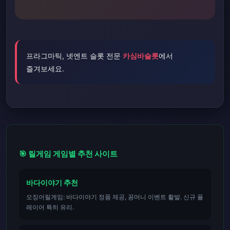
프라그마틱, 넷엔트 슬롯 전문
카심바슬롯
에서
즐겨보세요.
🎯 릴게임 게임별 추천 사이트
바다이야기 추천
오징어릴게임: 바다이야기 정품 제공, 꽁머니 이벤트 활발. 신규 플
레이어 특히 유리.