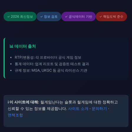
✓ 2026 최신정보
✓ 정보 검토
✓ 공식데이터 기반
✓ 책임도박 준수
📊 데이터 출처
RTP/변동성: 각 프로바이더 공식 게임 정보
통계 데이터: 업계 리포트 및 검증된 테스트 결과
규제 정보: MGA, UKGC 등 공식 라이선스 기관
ℹ️ 이 사이트에 대해:
릴게임난다는 슬롯과 릴게임에 대한 정확하고
신뢰할 수 있는 정보를 제공합니다. ​
사이트 소개
·
문의하기
·
면책조항