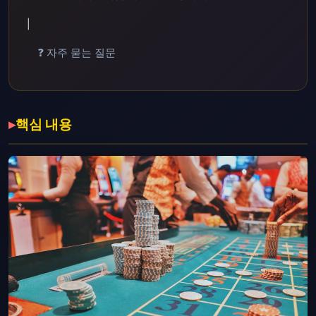
|
❓ 자주 묻는 질문
핵심 내용