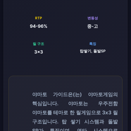
RTP
변동성
94-96%
중-고
릴 구조
특징
탑쌓기, 돌발SP
3x3
야마토 가이드은(는) 야마토게임의
핵심입니다. ​야마토는 우주전함
야마토
를 테마로 한 릴게임으로 3x3 릴
구조입니다. ​탑 쌓기 시스템과 돌발
SP가 특징이며, 연타 시스템으로