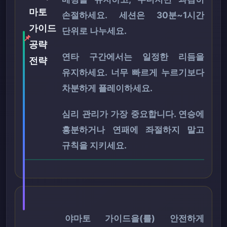
마토
손절하세요. ​​세션은 30분~1시간
가이드
단위로 나누세요.
공략
연타 구간에서는 일정한 리듬을
전략
유지하세요. ​너무 빠르게 누르기보다
차분하게 플레이하세요.
심리 관리가 가장 중요합니다. ​연승에
흥분하거나 연패에 좌절하지 말고
규칙을 지키세요.
야마토 가이드을(를) 안전하게