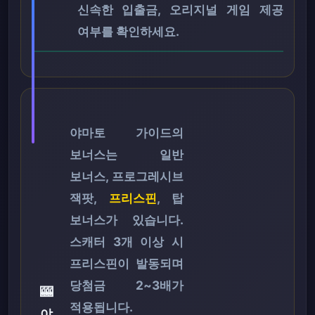
신속한 입출금, 오리지널 게임 제공
여부를 확인하세요.
야마토 가이드의
보너스는 일반
보너스, 프로그레시브
잭팟,
프리스핀
, 탑
보너스가 있습니다.
스캐터 3개 이상 시
프리스핀이 발동되며
당첨금 2~3배가
🎰
적용됩니다.
야