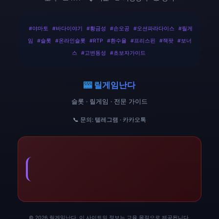
#야마토
#바다이야기
#황금성
#손오공
#오션파라다이스
#릴게
임
#슬롯
#온라인슬롯
#RTP
#환수율
#프리스핀
#잭팟
#보너
스
#고변동성
#초보자가이드
🎰 릴게임난다
슬롯 · 릴게임 · 전문 가이드
📞 문의: 텔레그램 · 카카오톡
© 2026 릴게임난다. ​​이 사이트의 정보는 교육 목적으로 제공됩니다.