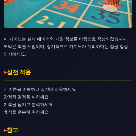
이 가이드는 실제 데이터와 게임 정보를 바탕으로 작성되었습니다.
도박은 확률 게임이며, 장기적으로 카지노가 유리하다는 점을 항상
인지하세요.
실전 적용
✅ 이론을 이해하고 실전에 적용하세요
감정적 결정을 피하세요
기록을 남기고 분석하세요
휴식을 충분히 취하세요
참고