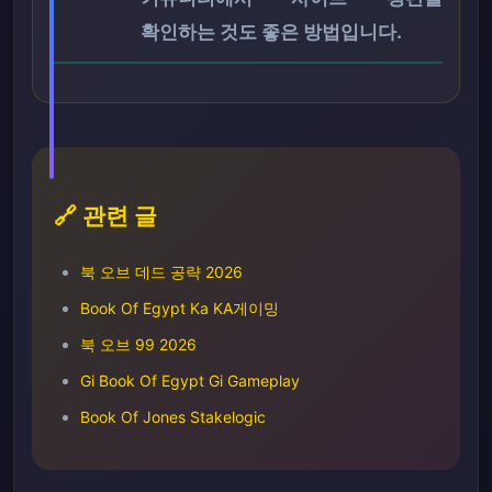
확인하는 것도 좋은 방법입니다.
🔗 관련 글
북 오브 데드 공략 2026
Book Of Egypt Ka KA게이밍
북 오브 99 2026
Gi Book Of Egypt Gi Gameplay
Book Of Jones Stakelogic