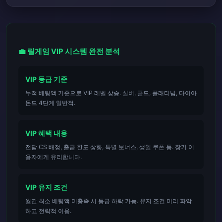
💼 릴게임 VIP 시스템 완전 분석
VIP 등급 기준
누적 베팅액 기준으로 VIP 레벨 상승. 실버, 골드, 플래티넘, 다이아
몬드 4단계 일반적.
VIP 혜택 내용
전담 CS 배정, 출금 한도 상향, 특별 보너스, 생일 쿠폰 등. 장기 이
용자에게 유리합니다.
VIP 유지 조건
월간 최소 베팅액 미충족 시 등급 하락 가능. 유지 조건 미리 파악
하고 전략적 이용.