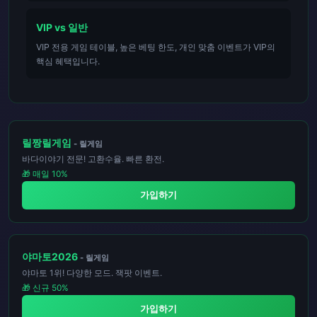
VIP vs 일반
VIP 전용 게임 테이블, 높은 베팅 한도, 개인 맞춤 이벤트가 VIP의
핵심 혜택입니다.
릴짱릴게임
- 릴게임
바다이야기 전문! 고환수율. 빠른 환전.
🎁 매일 10%
가입하기
야마토2026
- 릴게임
야마토 1위! 다양한 모드. 잭팟 이벤트.
🎁 신규 50%
가입하기