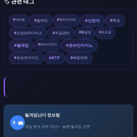
🏷️ 관련 태그
#야마토
#체리마스터
#알라딘
#신천지
#백경
#황금성
#손오공
#오션파라다이스
#자금관리
#바다이야기
#릴게임
#온라인카지노
#초보자가이드
#RTP
#베팅전략
릴게임난다 정보팀
👨‍💼
게임 분석 경력 10년+ · 슬롯/릴게임 전문