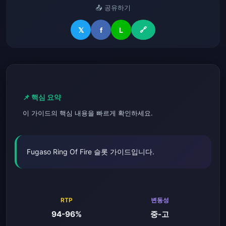
📤 공유하기
𝕏
f
L
🔗
📌 핵심 요약
이 가이드의 핵심 내용을 빠르게 확인하세요.
Fugaso Ring Of Fire 슬롯 가이드입니다.
RTP
변동성
94-96%
중-고