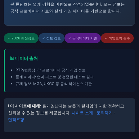
본 콘텐츠는 업계 경험을 바탕으로 작성되었습니다. ​모든 정보는
공식 프로바이더 자료와 실제 게임 데이터를 기반으로 합니다.
✓ 2026 최신정보
✓ 정보 검토
✓ 공식데이터 기반
✓ 책임도박 준수
📊 데이터 출처
RTP/변동성: 각 프로바이더 공식 게임 정보
통계 데이터: 업계 리포트 및 검증된 테스트 결과
규제 정보: MGA, UKGC 등 공식 라이선스 기관
ℹ️ 이 사이트에 대해:
릴게임난다는 슬롯과 릴게임에 대한 정확하고
신뢰할 수 있는 정보를 제공합니다. ​
사이트 소개
·
문의하기
·
면책조항