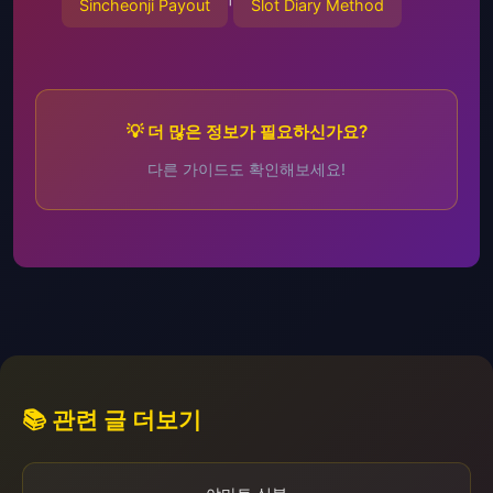
Sincheonji Payout
Slot Diary Method
💡 더 많은 정보가 필요하신가요?
다른 가이드도 확인해보세요!
📚 관련 글 더보기