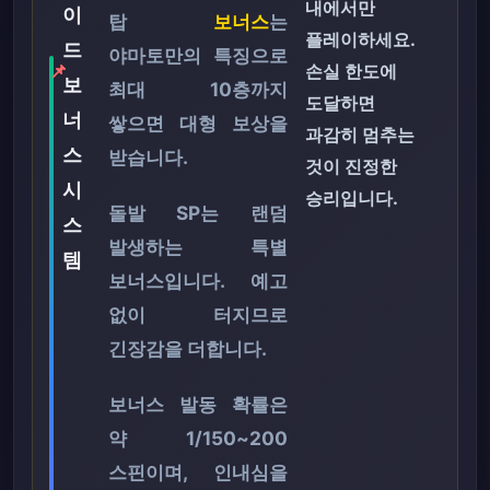
내에서만
이
탑
보너스
는
플레이하세요. ​
드
야마토만의 특징으로
손실 한도에
보
최대 10층까지
도달하면
너
쌓으면 대형 보상을
과감히 멈추는
스
받습니다.
것이 진정한
시
승리입니다.
돌발 SP는 랜덤
스
발생하는 특별
템
보너스입니다. 예고
없이 터지므로
긴장감을 더합니다.
보너스 발동 확률은
약 1/150~200
스핀이며, 인내심을