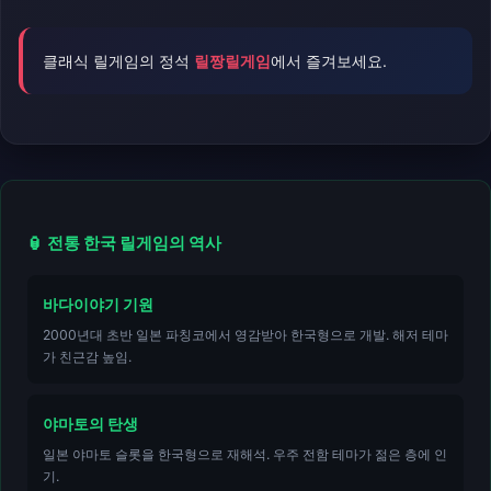
클래식 릴게임의 정석
릴짱릴게임
에서 즐겨보세요.
🏮 전통 한국 릴게임의 역사
바다이야기 기원
2000년대 초반 일본 파칭코에서 영감받아 한국형으로 개발. 해저 테마
가 친근감 높임.
야마토의 탄생
일본 야마토 슬롯을 한국형으로 재해석. 우주 전함 테마가 젊은 층에 인
기.