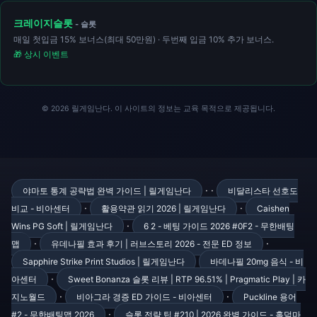
크레이지슬롯
- 슬롯
매일 첫입금 15% 보너스(최대 50만원) · 두번째 입금 10% 추가 보너스.
🎁 상시 이벤트
© 2026 릴게임난다. ​​이 사이트의 정보는 교육 목적으로 제공됩니다.
· ·
야마토 통계 공략법 완벽 가이드 | 릴게임난다
비달리스타 선호도
·
·
비교 - 비아센터
활용약관 읽기 2026 | 릴게임난다
Caishen
·
Wins PG Soft | 릴게임난다
6 2 - 베팅 가이드 2026 #0F2 - 무한배팅
·
·
맵
유데나필 효과 후기 | 러브스토리 2026 - 전문 ED 정보
Sapphire Strike Print Studios | 릴게임난다
바데나필 20mg 음식 - 비
·
아센터
Sweet Bonanza 슬롯 리뷰 | RTP 96.51% | Pragmatic Play | 카
·
·
지노월드
비아그라 경증 ED 가이드 - 비아센터
Puckline 용어
·
#2 - 무한배팅맵 2026
슬롯 전략 팁 #210 | 2026 완벽 가이드 - 홀덤마