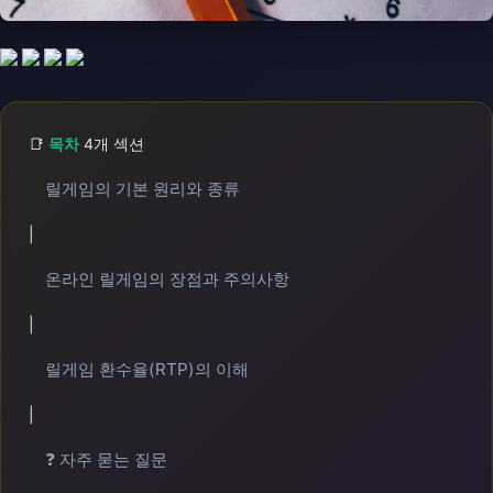
📑
목차
4개 섹션
릴게임의 기본 원리와 종류
|
온라인 릴게임의 장점과 주의사항
|
릴게임 환수율(RTP)의 이해
|
❓ 자주 묻는 질문