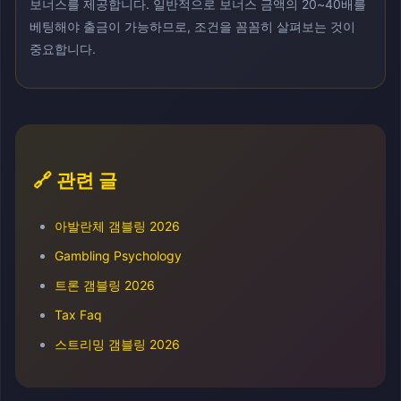
보너스를 제공합니다. ​일반적으로 보너스 금액의 20~40배를
베팅해야 출금이 가능하므로, 조건을 꼼꼼히 살펴보는 것이
중요합니다.
🔗 관련 글
아발란체 갬블링 2026
Gambling Psychology
트론 갬블링 2026
Tax Faq
스트리밍 갬블링 2026