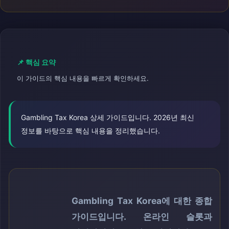
📌 핵심 요약
이 가이드의 핵심 내용을 빠르게 확인하세요.
Gambling Tax Korea 상세 가이드입니다. ​2026년 최신
정보를 바탕으로 핵심 내용을 정리했습니다.
Gambling Tax Korea에 대한 종합
가이드입니다. 온라인 슬롯과