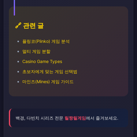
🔗 관련 글
플링코(Plinko) 게임 분석
멀티 게임 분할
Casino Game Types
초보자에게 맞는 게임 선택법
마인즈(Mines) 게임 가이드
백경, 다빈치 시리즈 전문
릴짱릴게임
에서 즐겨보세요.