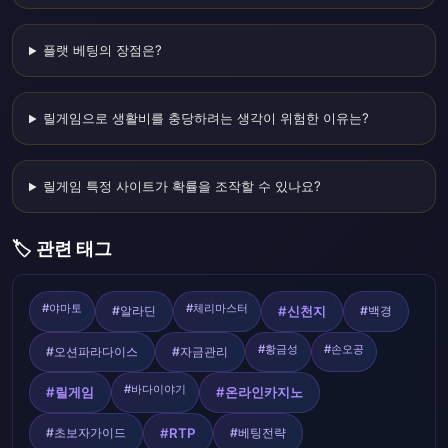
플랫 베팅의 장점은?
릴게임으로 생활비를 충당하려는 생각이 위험한 이유는?
릴게임 특정 사이트가 확률을 조작할 수 있나요?
🏷️ 관련 태그
#야마토
#체리마스터
#알라딘
#신천지
#백경
#황금성
#손오공
#오션파라다이스
#자금관리
#바다이야기
#릴게임
#온라인카지노
#초보자가이드
#RTP
#베팅전략