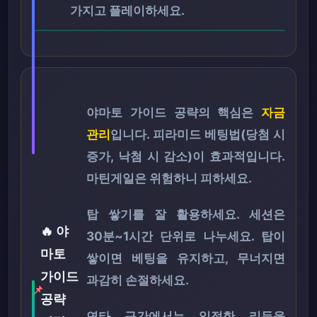
가지고 플레이하세요.
야마토 가이드 공략의 핵심은
자금
관리
입니다. ​​피라미드 베팅법(당첨 시
증가, 낙첨 시 감소)이 효과적입니다.
마틴게일은 위험하니 피하세요.
탑 쌓기를 잘 활용하세요. 세션은
🔥 야
30분~1시간 단위로 나누세요. 탑이
마토
쌓이면 베팅을 유지하고, 무너지면
가이드
과감히 손절하세요.
공략
연타 구간에서는 일정한 리듬을