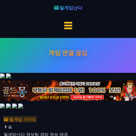
🎰 릴게임난다
☰
게임 연결 끊김
🎰 릴게임 가이드
👨‍💻
릴게임난다 정보팀
게임 정보 제공