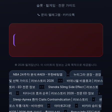
슬롯 · 릴게임 · 전문 가이드
📞 문의: 텔레그램 · 카카오톡
© 2026 릴게임난다. ​​이 사이트의 정보는 교육 목적으로 제공됩니다.
·
NBA 24주차 분석 #AE9 - 무한배팅맵
누리그라 권장 - 권장
· ·
및 선택 가이드 | 러브스토리 2026
바데나필 비용효과 | 러브스
· ·
토리 - ED 전문 정보
Stendra 50mg Side Effect | 러브스토
·
·
리
타다시프 효과 순위 | 러브스토리 2026 - 전문 ED 정보
·
Sleep-Apnea 환자 Cialis Contraindication | 러브스토리
센
·
·
포스 두통 대처 - 비아센터
야마토2다운
바카라 승리 팁
·
#275 | 2026 완벽 가이드 - 홀덤마스터
Bonus Info 272 | 카지