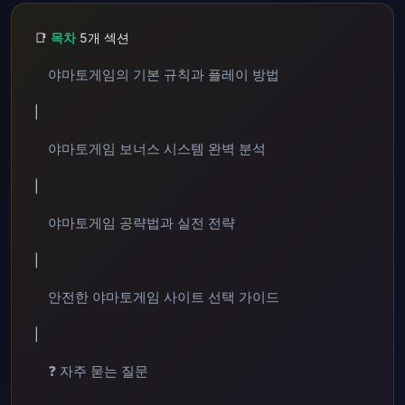
📑
목차
5개 섹션
야마토게임의 기본 규칙과 플레이 방법
|
야마토게임 보너스 시스템 완벽 분석
|
야마토게임 공략법과 실전 전략
|
안전한 야마토게임 사이트 선택 가이드
|
❓ 자주 묻는 질문