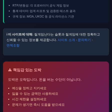
RTP/변동성: 각 프로바이더 공식 게임 정보
통계 데이터: 업계 리포트 및 검증된 테스트 결과
규제 정보: MGA, UKGC 등 공식 라이선스 기관
ℹ️ 이 사이트에 대해:
릴게임난다는 슬롯과 릴게임에 대한 정확하고
신뢰할 수 있는 정보를 제공합니다. ​​
사이트 소개
·
문의하기
·
면책조항
⚠️ 책임감 있는 도박
도박은 오락입니다. 돈을 버는 수단이 아닙니다.
예산을 정하고 지키세요
잃을 수 있는 금액만 사용하세요
시간 제한을 설정하세요
문제가 생기면 즉시 도움을 받으세요