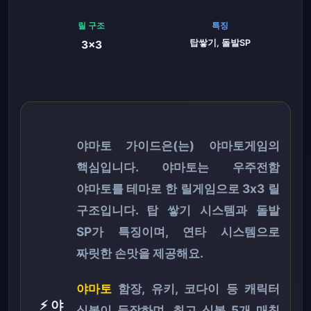
릴 구조
특징
탑쌓기, 돌발SP
3x3
야마토 가이드은(는) 야마토게임의
핵심입니다. ​야마토는 우주전함
야마토
를 테마로 한 릴게임으로 3x3 릴
구조입니다. ​​탑 쌓기 시스템과 돌발
SP가 특징이며, 연타 시스템으로
짜릿한 손맛을 제공해요.
야마토
함장, 유키, 코다이 등 캐릭터
⚡ 야
심볼이 등장하며, 최고 심볼 5개 매칭