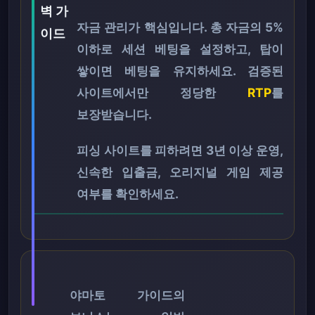
벽 가
자금 관리가 핵심입니다. 총 자금의 5%
이드
이하로 세션 베팅을 설정하고, 탑이
쌓이면 베팅을 유지하세요. ​​검증된
사이트에서만 정당한
RTP
를
보장받습니다.
피싱 사이트를 피하려면 3년 이상 운영,
신속한 입출금, 오리지널 게임 제공
여부를 확인하세요.
야마토 가이드의