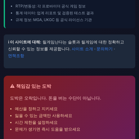
RTP/변동성: 각 프로바이더 공식 게임 정보
통계 데이터: 업계 리포트 및 검증된 테스트 결과
규제 정보: MGA, UKGC 등 공식 라이선스 기관
ℹ️ 이 사이트에 대해:
릴게임난다는 슬롯과 릴게임에 대한 정확하고
신뢰할 수 있는 정보를 제공합니다. ​
사이트 소개
·
문의하기
·
면책조항
⚠️ 책임감 있는 도박
도박은 오락입니다. 돈을 버는 수단이 아닙니다.
예산을 정하고 지키세요
잃을 수 있는 금액만 사용하세요
시간 제한을 설정하세요
문제가 생기면 즉시 도움을 받으세요