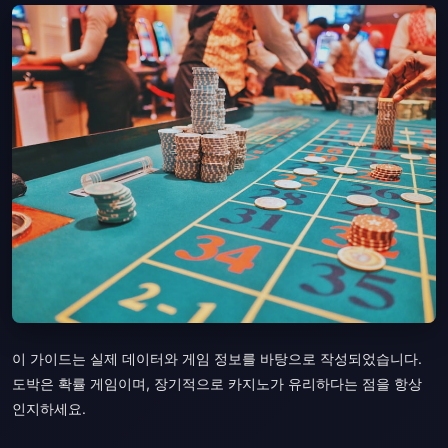
이 가이드는 실제 데이터와 게임 정보를 바탕으로 작성되었습니다.
도박은 확률 게임이며, 장기적으로 카지노가 유리하다는 점을 항상
인지하세요.