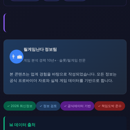
릴게임난다 정보팀
👨‍💼
게임 분석 경력 10년+ · 슬롯/릴게임 전문
본 콘텐츠는 업계 경험을 바탕으로 작성되었습니다. ​모든 정보는
공식 프로바이더 자료와 실제 게임 데이터를 기반으로 합니다.
✓ 2026 최신정보
✓ 정보 검토
✓ 공식데이터 기반
✓ 책임도박 준수
📊 데이터 출처