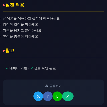
실전 적용
✅ 이론을 이해하고 실전에 적용하세요
감정적 결정을 피하세요
기록을 남기고 분석하세요
휴식을 충분히 취하세요
참고
✓
데이터 기반 ·
✓
정보 확인 완료
📤 공유하기
𝕏
f
L
🔗