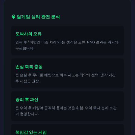
🧠 릴게임 심리 완전 분석
도박사의 오류
연패 후 "이번엔 이길 차례"라는 생각은 오류. RNG 결과는 과거와
무관합니다.
손실 회복 충동
큰 손실 후 무리한 베팅으로 회복 시도는 최악의 선택. 냉각 기간
후 재접근 권장.
승리 후 과신
큰 수익 후 베팅액 급격히 올리는 것은 위험. 수익 즉시 분리 보관
이 현명합니다.
책임감 있는 게임