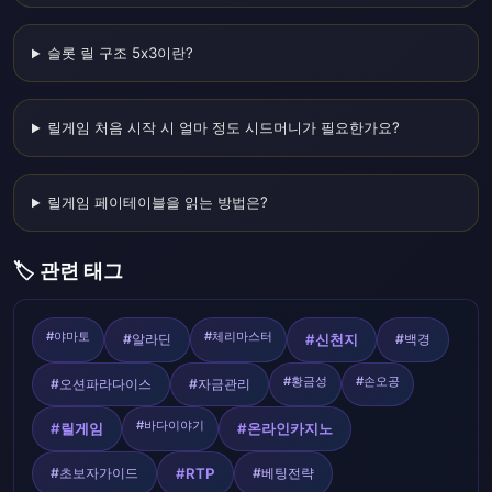
슬롯 릴 구조 5x3이란?
릴게임 처음 시작 시 얼마 정도 시드머니가 필요한가요?
릴게임 페이테이블을 읽는 방법은?
🏷️ 관련 태그
#야마토
#체리마스터
#알라딘
#신천지
#백경
#황금성
#손오공
#오션파라다이스
#자금관리
#바다이야기
#릴게임
#온라인카지노
#초보자가이드
#RTP
#베팅전략