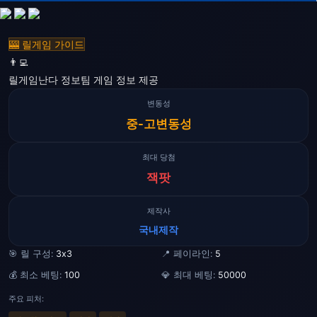
🎰 릴게임 가이드
👨‍💻
릴게임난다 정보팀
게임 정보 제공
변동성
중-고변동성
최대 당첨
잭팟
제작사
국내제작
🎯 릴 구성:
3x3
📍 페이라인:
5
💰 최소 베팅:
100
💎 최대 베팅:
50000
주요 피처: