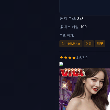
🎯 릴 구성:
3x3
💰 최소 베팅:
100
주요 피처:
·
·
잠수함보너스
어뢰
잭팟
★★★★
4.5/5.0