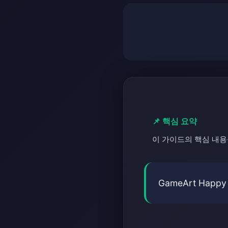
📌 핵심 요약
이 가이드의 핵심 내용
GameArt Happ