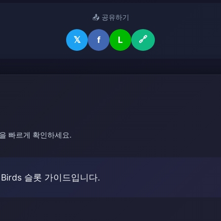
📤 공유하기
𝕏
f
L
🔗
을 빠르게 확인하세요.
y Birds 슬롯 가이드입니다.