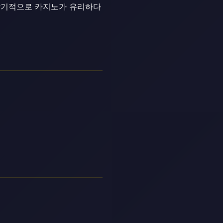
 장기적으로 카지노가 유리하다