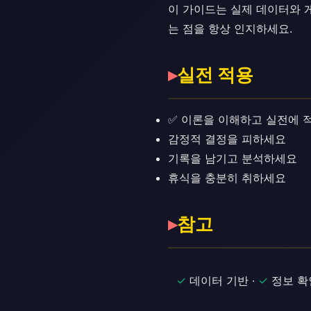
이 가이드는 실제 데이터와 
는 점을 항상 인지하세요.
실전 적용
✅ 이론을 이해하고 실전에 
감정적 결정을 피하세요
기록을 남기고 분석하세요
휴식을 충분히 취하세요
참고
✓
데이터 기반 ·
✓
정보 확