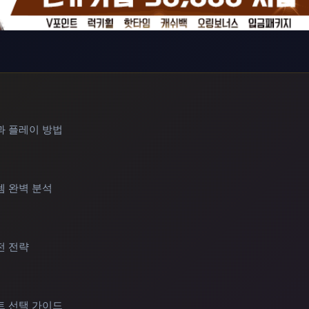
과 플레이 방법
 완벽 분석
전 전략
트 선택 가이드