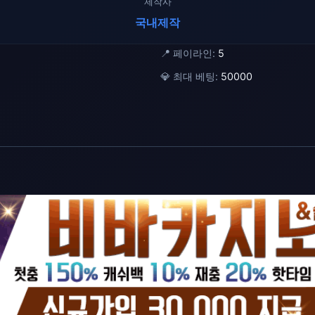
제작사
국내제작
📍 페이라인:
5
💎 최대 베팅:
50000