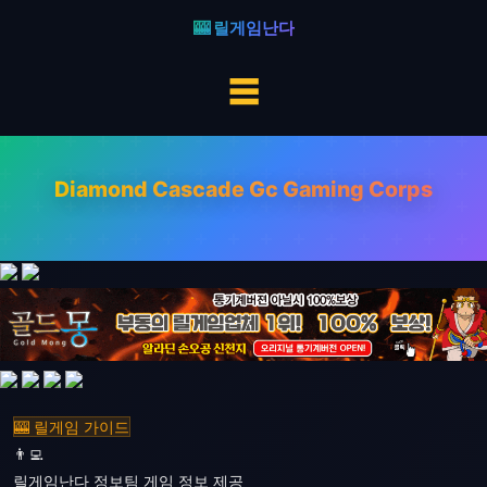
🎰 릴게임난다
☰
Diamond Cascade Gc Gaming Corps
🎰 릴게임 가이드
👨‍💻
릴게임난다 정보팀
게임 정보 제공