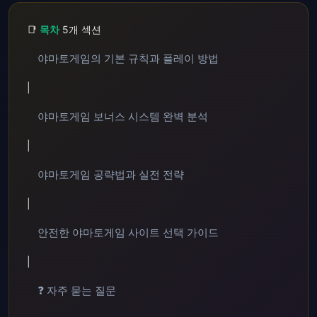
📑
목차
5개 섹션
야마토게임의 기본 규칙과 플레이 방법
|
야마토게임 보너스 시스템 완벽 분석
|
야마토게임 공략법과 실전 전략
|
안전한 야마토게임 사이트 선택 가이드
|
❓ 자주 묻는 질문