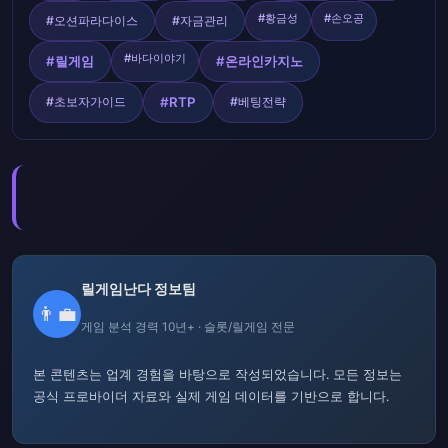
#황금성
#손오공
#오션파라다이스
#자금관리
#바다이야기
#릴게임
#온라인카지노
#초보자가이드
#RTP
#베팅전략
릴게임난다 정보팀
👨‍💼
게임 분석 경력 10년+ · 슬롯/릴게임 전문
본 콘텐츠는 업계 경험을 바탕으로 작성되었습니다. 모든 정보는
공식 프로바이더 자료와 실제 게임 데이터를 기반으로 합니다.