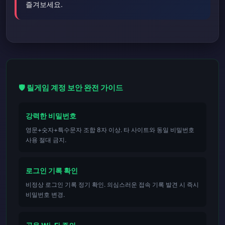
즐겨보세요.
🛡️ 릴게임 계정 보안 완전 가이드
강력한 비밀번호
영문+숫자+특수문자 조합 8자 이상. 타 사이트와 동일 비밀번호
사용 절대 금지.
로그인 기록 확인
비정상 로그인 기록 정기 확인. 의심스러운 접속 기록 발견 시 즉시
비밀번호 변경.