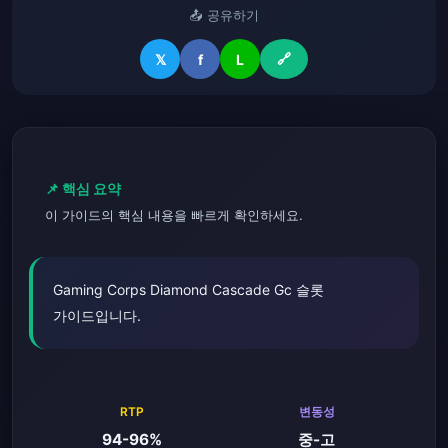
📤 공유하기
𝕏
f
L
🔗
📌 핵심 요약
이 가이드의 핵심 내용을 빠르게 확인하세요.
Gaming Corps Diamond Cascade Gc 슬롯
가이드입니다.
RTP
변동성
94-96%
중-고