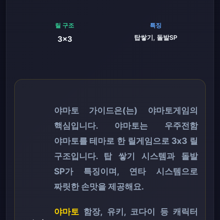
릴 구조
특징
탑쌓기, 돌발SP
3x3
야마토 가이드은(는) 야마토게임의
핵심입니다. 야마토는 우주전함
야마토
를 테마로 한 릴게임으로 3x3 릴
구조입니다. 탑 쌓기 시스템과 돌발
SP가 특징이며, 연타 시스템으로
짜릿한 손맛을 제공해요.
야마토
함장, 유키, 코다이 등 캐릭터