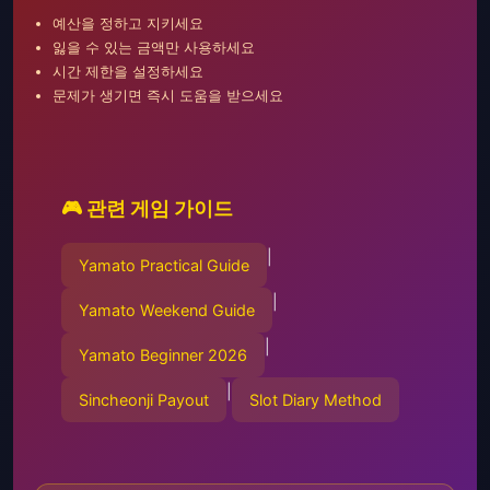
예산을 정하고 지키세요
잃을 수 있는 금액만 사용하세요
시간 제한을 설정하세요
문제가 생기면 즉시 도움을 받으세요
🎮 관련 게임 가이드
|
Yamato Practical Guide
|
Yamato Weekend Guide
|
Yamato Beginner 2026
|
Sincheonji Payout
Slot Diary Method