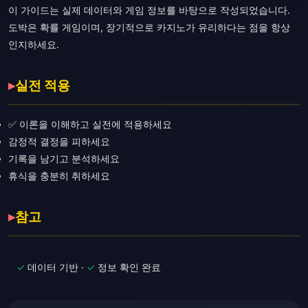
이 가이드는 실제 데이터와 게임 정보를 바탕으로 작성되었습니다. ​
도박은 확률 게임이며, 장기적으로 카지노가 유리하다는 점을 항상
인지하세요.
실전 적용
✅ 이론을 이해하고 실전에 적용하세요
감정적 결정을 피하세요
기록을 남기고 분석하세요
휴식을 충분히 취하세요
참고
✓
데이터 기반 ·
✓
정보 확인 완료