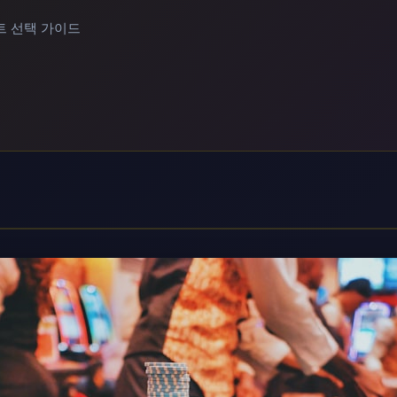
트 선택 가이드