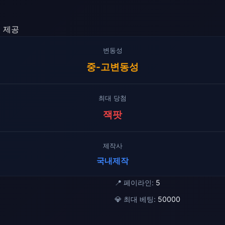
 제공
변동성
중-고변동성
최대 당첨
잭팟
제작사
국내제작
📍 페이라인:
5
💎 최대 베팅:
50000