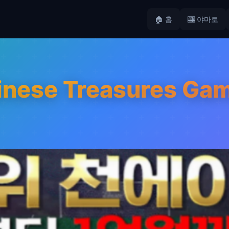
🏠 홈
🎰 야마토
inese Treasures Ga