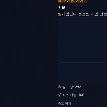
🎰 릴게임 가이드
👨‍💻
릴게임난다 정보팀
게임 정보
🎯 릴 구성:
3x3
💰 최소 베팅:
100
주요 피처: