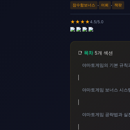
·
·
잠수함보너스
어뢰
잭팟
★★★★
4.5/5.0
📑
목차
5개 섹션
야마토게임의 기본 규칙
|
야마토게임 보너스 시스템
|
야마토게임 공략법과 실
|