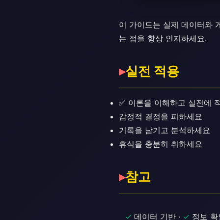
이 가이드는 실제 데이터와 
는 점을 항상 인지하세요.
실전 적용
✅ 이론을 이해하고 실전에 
감정적 결정을 피하세요
기록을 남기고 분석하세요
휴식을 충분히 취하세요
참고
✓
데이터 기반 ·
✓
정보 확