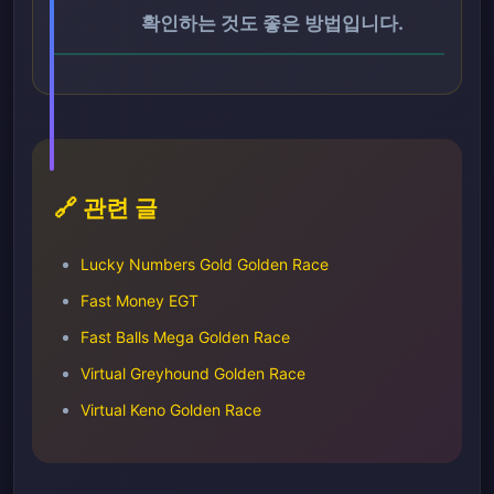
확인하는 것도 좋은 방법입니다.
🔗 관련 글
Lucky Numbers Gold Golden Race
Fast Money EGT
Fast Balls Mega Golden Race
Virtual Greyhound Golden Race
Virtual Keno Golden Race