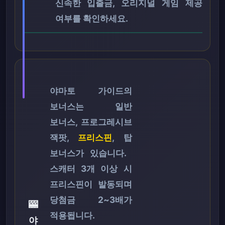
신속한 입출금, 오리지널 게임 제공
여부를 확인하세요.
야마토 가이드의
보너스는 일반
보너스, 프로그레시브
잭팟,
프리스핀
, 탑
보너스가 있습니다. ​
스캐터 3개 이상 시
프리스핀이 발동되며
당첨금 2~3배가
🎰
적용됩니다.
야