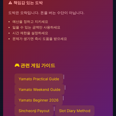
⚠️ 책임감 있는 도박
도박은 오락입니다. ​​돈을 버는 수단이 아닙니다.
예산을 정하고 지키세요
잃을 수 있는 금액만 사용하세요
시간 제한을 설정하세요
문제가 생기면 즉시 도움을 받으세요
🎮 관련 게임 가이드
|
Yamato Practical Guide
|
Yamato Weekend Guide
|
Yamato Beginner 2026
|
Sincheonji Payout
Slot Diary Method