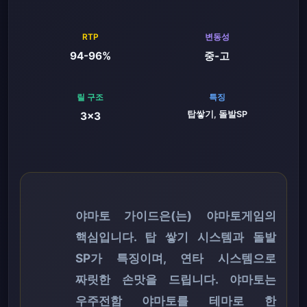
RTP
변동성
94-96%
중-고
릴 구조
특징
탑쌓기, 돌발SP
3x3
야마토 가이드은(는) 야마토게임의
핵심입니다. ​​탑 쌓기 시스템과 돌발
SP가 특징이며, 연타 시스템으로
짜릿한 손맛을 드립니다. 야마토는
우주전함
야마토
를 테마로 한