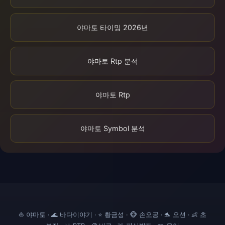
야마토 타이밍 2026년
야마토 Rtp 분석
야마토 Rtp
야마토 Symbol 분석
⛵ 야마토 · 🌊 바다이야기 · ⭐ 황금성 · 🐵 손오공 · 🐬 오션 · 👶 초