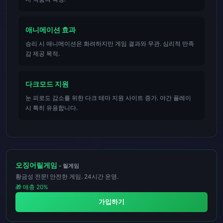
애니메이션 효과
승리 시 애니메이션은 화려하지만 게임 결과와 무관. 심리적 만족
감 제공 목적.
다크모드 지원
눈 피로도 감소를 위한 다크 테마 지원 사이트 증가. 야간 플레이
시 특히 유용합니다.
오징어릴게임
- 릴게임
황금성 전문! 안전한 게임. 24시간 운영.
🎁 매충 20%
가입하기