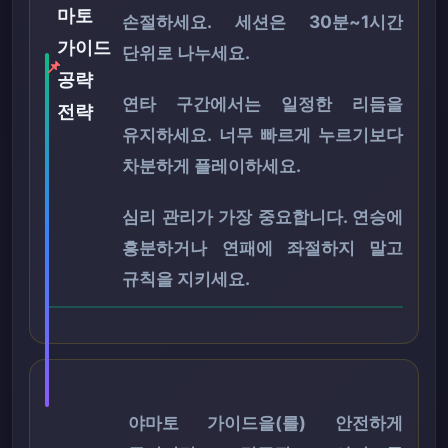
마토
손절하세요. ​세션은 30분~1시간
가이드
단위로 나누세요.
공략
연타 구간에서는 일정한 리듬을
전략
유지하세요. ​너무 빠르게 누르기보다
차분하게 플레이하세요.
심리 관리가 가장 중요합니다. ​​연승에
흥분하거나 연패에 좌절하지 말고
규칙을 지키세요.
야마토 가이드을(를) 안전하게