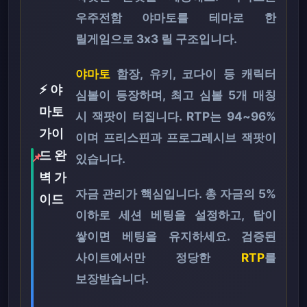
우주전함
야마토
를 테마로 한
릴게임으로 3x3 릴 구조입니다.
야마토
함장, 유키, 코다이 등 캐릭터
⚡ 야
심볼이 등장하며, 최고 심볼 5개 매칭
마토
시 잭팟이 터집니다. RTP는 94~96%
가이
이며 프리스핀과 프로그레시브 잭팟이
드 완
있습니다.
벽 가
자금 관리가 핵심입니다. 총 자금의 5%
이드
이하로 세션 베팅을 설정하고, 탑이
쌓이면 베팅을 유지하세요. ​검증된
사이트에서만 정당한
RTP
를
보장받습니다.