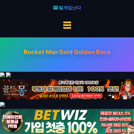
🎰 릴게임난다
☰
Rocket Man Gold Golden Race