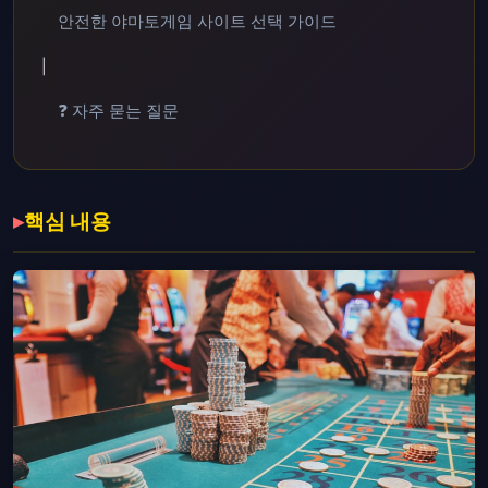
안전한 야마토게임 사이트 선택 가이드
|
❓ 자주 묻는 질문
핵심 내용