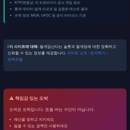
RTP/변동성: 각 프로바이더 공식 게임 정보
통계 데이터: 업계 리포트 및 검증된 테스트 결과
규제 정보: MGA, UKGC 등 공식 라이선스 기관
ℹ️ 이 사이트에 대해:
릴게임난다는 슬롯과 릴게임에 대한 정확하고
신뢰할 수 있는 정보를 제공합니다. ​​
사이트 소개
·
문의하기
·
면책조항
⚠️ 책임감 있는 도박
도박은 오락입니다. 돈을 버는 수단이 아닙니다.
예산을 정하고 지키세요
잃을 수 있는 금액만 사용하세요