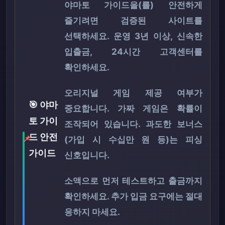
야마토 가이드을(를) 안전하게
즐기려면 검증된 사이트를
선택하세요. ​​운영 3년 이상, 신속한
입출금, 24시간 고객센터를
확인하세요.
오리지널 게임 제공 여부가
🎯 야마
중요합니다. ​가짜 게임은 확률이
토 가이
조작되어 있습니다. ​과도한 보너스
드 안전
(가입 시 수십만 원 등)는 피싱
가이드
신호입니다.
소액으로 먼저 테스트하고 출금까지
확인하세요. ​추가 입금 요구에는 절대
응하지 마세요.