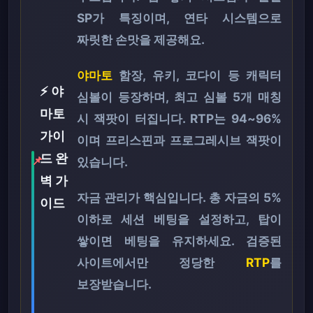
SP가 특징이며, 연타 시스템으로
짜릿한 손맛을 제공해요.
야마토
함장, 유키, 코다이 등 캐릭터
⚡ 야
심볼이 등장하며, 최고 심볼 5개 매칭
마토
시 잭팟이 터집니다. RTP는 94~96%
가이
이며 프리스핀과 프로그레시브 잭팟이
드 완
있습니다.
벽 가
자금 관리가 핵심입니다. 총 자금의 5%
이드
이하로 세션 베팅을 설정하고, 탑이
쌓이면 베팅을 유지하세요. ​검증된
사이트에서만 정당한
RTP
를
보장받습니다.