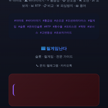
⛵ 야마토 · 🌊 바다이야기 · ⭐ 황금성 · 🐵 손오공 · 🐬 오션 · 👶 초
보자 · 📊 RTP · 📋 비교 · 🚨 피싱방지 · 📖 용어
#야마토
#바다이야기
#황금성
#손오공
#오션파라다이스
#릴게
임
#슬롯
#온라인슬롯
#RTP
#환수율
#프리스핀
#잭팟
#보너
스
#고변동성
#초보자가이드
🎰 릴게임난다
슬롯 · 릴게임 · 전문 가이드
📞 문의: 텔레그램 · 카카오톡