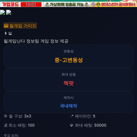
🎰 릴게임 가이드
👨‍💻
릴게임난다 정보팀
게임 정보 제공
변동성
중-고변동성
최대 당첨
잭팟
제작사
국내제작
🎯 릴 구성:
3x3
📍 페이라인:
5
💰 최소 베팅:
100
💎 최대 베팅:
50000
주요 피처: