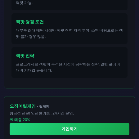
잭팟 가능.
잭팟 당첨 조건
대부분 최대 베팅 시에만 잭팟 참여 자격 부여. 소액 베팅으로는 잭
팟 불가 경우 많음.
잭팟 전략
프로그레시브 잭팟이 누적된 시점에 공략하는 전략. 일반 플레이
대비 기대값 높습니다.
오징어릴게임
- 릴게임
황금성 전문! 안전한 게임. 24시간 운영.
🎁 매충 20%
가입하기