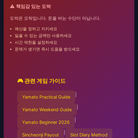
⚠️ 책임감 있는 도박
도박은 오락입니다. 돈을 버는 수단이 아닙니다.
예산을 정하고 지키세요
잃을 수 있는 금액만 사용하세요
시간 제한을 설정하세요
문제가 생기면 즉시 도움을 받으세요
🎮 관련 게임 가이드
|
Yamato Practical Guide
|
Yamato Weekend Guide
|
Yamato Beginner 2026
|
Sincheonji Payout
Slot Diary Method