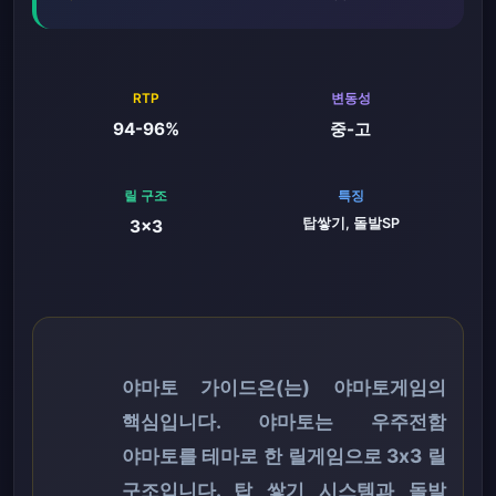
RTP
변동성
94-96%
중-고
릴 구조
특징
탑쌓기, 돌발SP
3x3
야마토 가이드은(는) 야마토게임의
핵심입니다. ​야마토는 우주전함
야마토
를 테마로 한 릴게임으로 3x3 릴
구조입니다. 탑 쌓기 시스템과 돌발