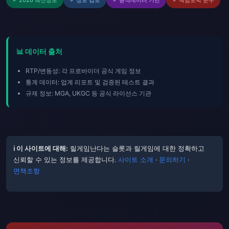
📊 데이터 출처
RTP/변동성: 각 프로바이더 공식 게임 정보
통계 데이터: 업계 리포트 및 검증된 테스트 결과
규제 정보: MGA, UKGC 등 공식 라이선스 기관
ℹ️ 이 사이트에 대해:
릴게임난다는 슬롯과 릴게임에 대한 정확하고
신뢰할 수 있는 정보를 제공합니다. ​
사이트 소개
·
문의하기
·
면책조항