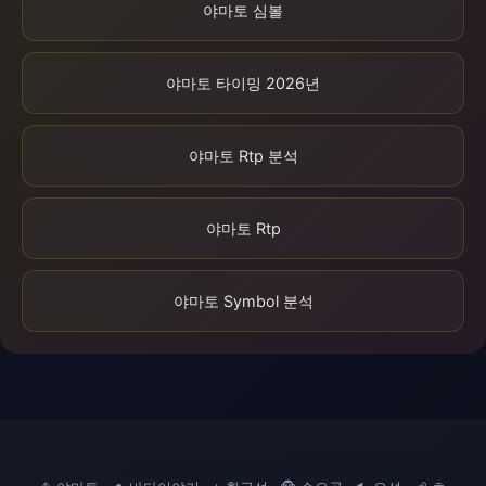
야마토 심볼
야마토 타이밍 2026년
야마토 Rtp 분석
야마토 Rtp
야마토 Symbol 분석