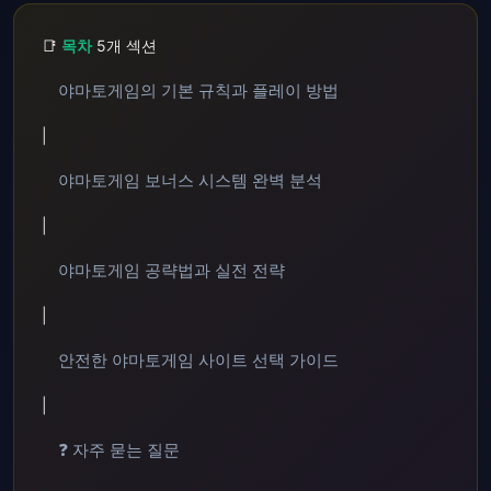
📑
목차
5개 섹션
야마토게임의 기본 규칙과 플레이 방법
|
야마토게임 보너스 시스템 완벽 분석
|
야마토게임 공략법과 실전 전략
|
안전한 야마토게임 사이트 선택 가이드
|
❓ 자주 묻는 질문