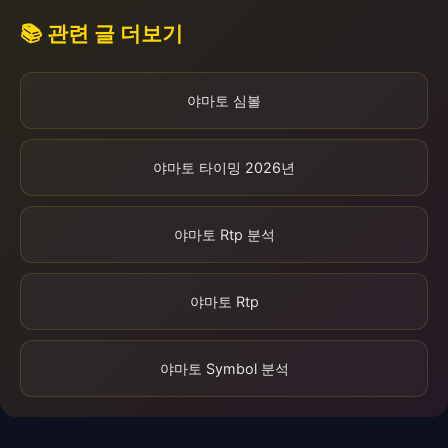
📚 관련 글 더보기
야마토 심볼
야마토 타이밍 2026년
야마토 Rtp 분석
야마토 Rtp
야마토 Symbol 분석