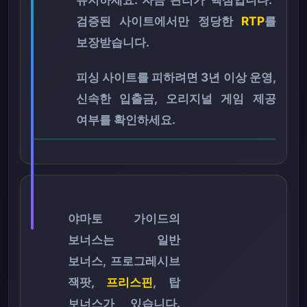
검증된 사이트에서만 정당한
RTP
를
보장받습니다.
피싱 사이트를 피하려면 3년 이상 운영,
신속한 입출금, 오리지널 게임 제공
여부를 확인하세요.
야마토 가이드의
보너스는 일반
보너스, 프로그레시브
잭팟,
프리스핀
, 탑
보너스가 있습니다.