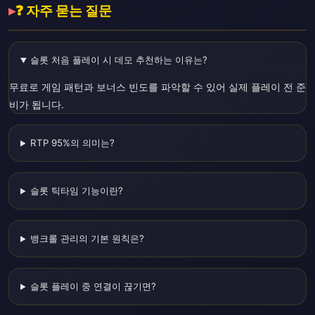
❓ 자주 묻는 질문
슬롯 처음 플레이 시 데모 추천하는 이유는?
무료로 게임 패턴과 보너스 빈도를 파악할 수 있어 실제 플레이 전 준
비가 됩니다.
RTP 95%의 의미는?
슬롯 틱타임 기능이란?
뱅크롤 관리의 기본 원칙은?
슬롯 플레이 중 연결이 끊기면?