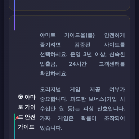
야마토 가이드을(를) 안전하게
즐기려면 검증된 사이트를
선택하세요. ​​운영 3년 이상, 신속한
입출금, 24시간 고객센터를
확인하세요.
오리지널 게임 제공 여부가
🎯 야마
중요합니다. ​​과도한 보너스(가입 시
토 가이
수십만 원 등)는 피싱 신호입니다.
드 안전
가짜 게임은 확률이 조작되어
가이드
있습니다.