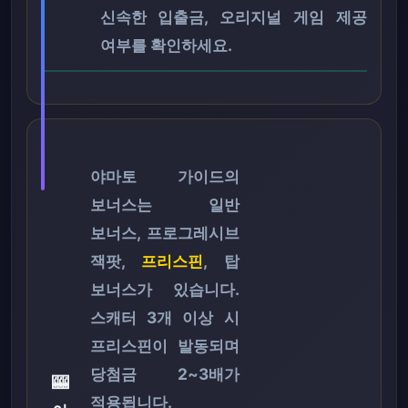
신속한 입출금, 오리지널 게임 제공
여부를 확인하세요.
야마토 가이드의
보너스는 일반
보너스, 프로그레시브
잭팟,
프리스핀
, 탑
보너스가 있습니다.
스캐터 3개 이상 시
프리스핀이 발동되며
당첨금 2~3배가
🎰
적용됩니다.