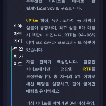
우주전함
야마토
를 테마로 한
릴게임으로 3x3 릴 구조입니다.
야마토
함장, 유키, 코다이 등 캐릭터
⚡ 야
심볼이 등장하며, 최고 심볼 5개 매칭
마토
시 잭팟이 터집니다. ​RTP는 94~96%
가이
이며 프리스핀과 프로그레시브 잭팟이
드 완
있습니다.
벽 가
자금 관리가 핵심입니다. ​​검증된
이드
사이트에서만 정당한
RTP
를
보장받습니다. ​총 자금의 5% 이하로
세션 베팅을 설정하고, 탑이 쌓이면
베팅을 유지하세요.
피싱 사이트를 피하려면 3년 이상 운영,