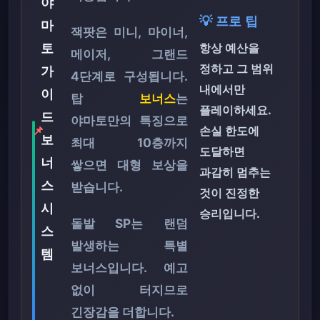
야
💡 프로 팁
마
잭팟은 미니, 마이너,
토
항상 예산을
메이저, 그랜드
정하고 그 범위
가
4단계로 구성됩니다.
내에서만
이
탑
보너스
는
플레이하세요.
드
야마토만의 특징으로
손실 한도에
보
최대 10층까지
도달하면
너
쌓으면 대형 보상을
과감히 멈추는
스
받습니다.
것이 진정한
시
승리입니다.
돌발 SP는 랜덤
스
발생하는 특별
템
보너스입니다. ​예고
없이 터지므로
긴장감을 더합니다.