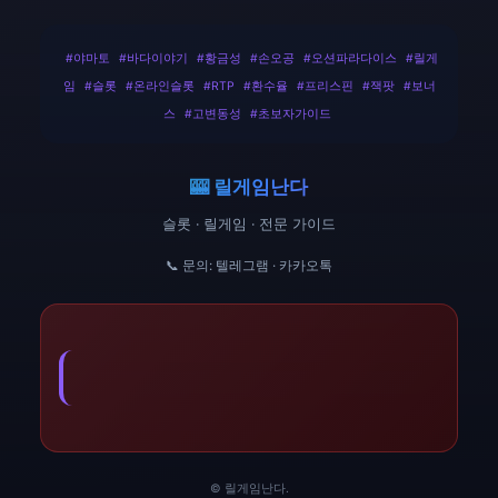
#야마토
#바다이야기
#황금성
#손오공
#오션파라다이스
#릴게
임
#슬롯
#온라인슬롯
#RTP
#환수율
#프리스핀
#잭팟
#보너
스
#고변동성
#초보자가이드
🎰 릴게임난다
슬롯 · 릴게임 · 전문 가이드
📞 문의: 텔레그램 · 카카오톡
© 릴게임난다.