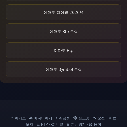
야마토 타이밍 2026년
야마토 Rtp 분석
야마토 Rtp
야마토 Symbol 분석
⛵ 야마토 · 🌊 바다이야기 · ⭐ 황금성 · 🐵 손오공 · 🐬 오션 · 👶 초
보자 · 📊 RTP · 📋 비교 · 🚨 피싱방지 · 📖 용어