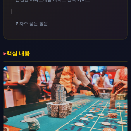
|
❓ 자주 묻는 질문
핵심 내용