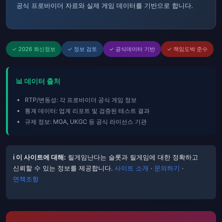
공식 프로바이더 자료와 실제 게임 데이터를 기반으로 합니다.
✓ 2026 최신정보
✓ 정보 검토
✓ 공식데이터 기반
✓ 책임도박 준수
📊 데이터 출처
RTP/변동성: 각 프로바이더 공식 게임 정보
통계 데이터: 업계 리포트 및 검증된 테스트 결과
규제 정보: MGA, UKGC 등 공식 라이선스 기관
ℹ️ 이 사이트에 대해:
릴게임난다는 슬롯과 릴게임에 대한 정확하고
신뢰할 수 있는 정보를 제공합니다. ​
사이트 소개
·
문의하기
·
면책조항