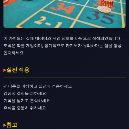
이 가이드는 실제 데이터와 게임 정보를 바탕으로 작성되었습니다. ​​
도박은 확률 게임이며, 장기적으로 카지노가 유리하다는 점을 항상
인지하세요.
실전 적용
✅ 이론을 이해하고 실전에 적용하세요
감정적 결정을 피하세요
기록을 남기고 분석하세요
휴식을 충분히 취하세요
참고