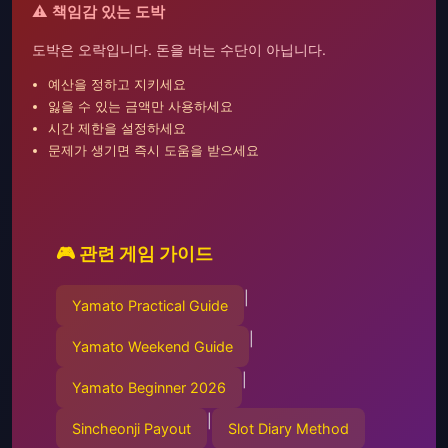
⚠️ 책임감 있는 도박
도박은 오락입니다. 돈을 버는 수단이 아닙니다.
예산을 정하고 지키세요
잃을 수 있는 금액만 사용하세요
시간 제한을 설정하세요
문제가 생기면 즉시 도움을 받으세요
🎮 관련 게임 가이드
|
Yamato Practical Guide
|
Yamato Weekend Guide
|
Yamato Beginner 2026
|
Sincheonji Payout
Slot Diary Method