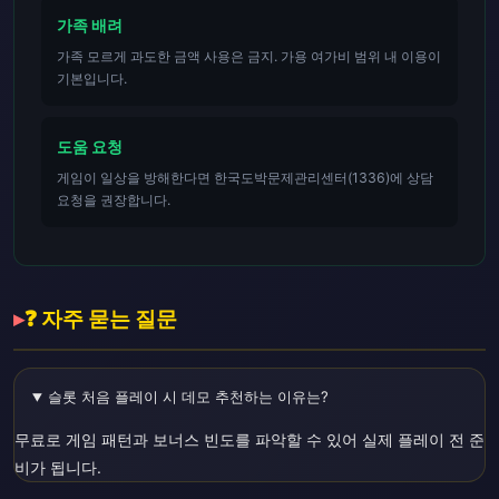
가족 배려
가족 모르게 과도한 금액 사용은 금지. 가용 여가비 범위 내 이용이
기본입니다.
도움 요청
게임이 일상을 방해한다면 한국도박문제관리센터(1336)에 상담
요청을 권장합니다.
❓ 자주 묻는 질문
슬롯 처음 플레이 시 데모 추천하는 이유는?
무료로 게임 패턴과 보너스 빈도를 파악할 수 있어 실제 플레이 전 준
비가 됩니다.